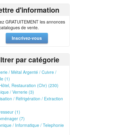
ettre d'information
ez GRATUITEMENT les annonces
 catalogues de vente.
Inscrivez-vous
iltrer par catégorie
erie / Métal Argenté / Cuivre /
le (1)
Hôtel, Restauration (Chr) (230)
que / Verrerie (3)
isation / Réfrigération / Extraction
esseur (1)
oménager (7)
onique / Informatique / Telephonie