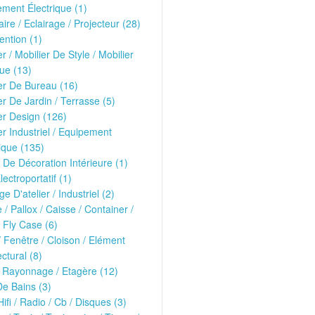
ment Électrique (1)
ire / Eclairage / Projecteur (28)
ntion (1)
er / Mobilier De Style / Mobilier
ue (13)
er De Bureau (16)
er De Jardin / Terrasse (5)
er Design (126)
er Industriel / Equipement
ique (135)
 De Décoration Intérieure (1)
lectroportatif (1)
ge D'atelier / Industriel (2)
e / Pallox / Caisse / Container /
 Fly Case (6)
/ Fenêtre / Cloison / Elément
ectural (8)
 Rayonnage / Etagère (12)
De Bains (3)
Hifi / Radio / Cb / Disques (3)