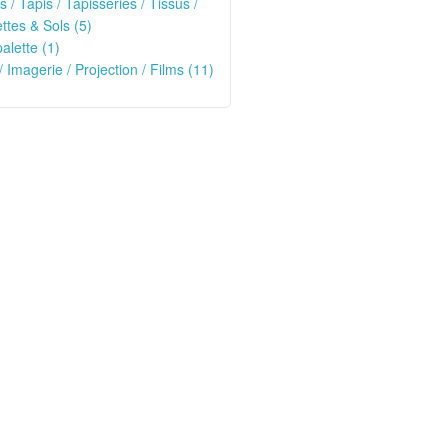
s / Tapis / Tapisseries / Tissus /
tes & Sols (5)
alette (1)
/ Imagerie / Projection / Films (11)