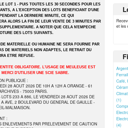
LE LOT 1 - PUIS TOUTES LES 30 SECONDES POUR LES
L
ANTS, A L'EXCEPTION DES LOTS BENEFICIANT D'UNE
PENDANT LA DERNIERE MINUTE, CE QUI
Recev
RA ALORS LA FIN DE LEUR VENTE DE 3 MINUTES PAR
et les
SUPPLEMENTAIRE. A NOTER QUE CELA N'EMPECHE
LOTURE DES LOTS SUIVANTS.
IDE MATERIELLE OU HUMAINE NE SERA FOURNIE PAR
AS DE MATERIELS NON ADAPTES, LE RETRAIT DU
F
RRA ETRE REFUSE.
DENTITE OBLIGATOIRE. L'USAGE DE MEULEUSE EST
Argent
 MERCI D'UTILISER UNE SCIE SABRE.
Ferrail
ON PUBLIQUE :
Café, 
EDI 28 AOUT 2026 DE 10H A 12H A ORANGE - 61
Cérami
RCHIVES - 75003 PARIS.
Climat
 LOTS 233 A 886, LE VENDREDI 28 AOUT 2026 DE
(1)
H A AVE, 2 BOULEVARD DU GENERAL DE GAULLE -
Compr
EIL-MALMAISON.
Electr
NT :
Electr
S ENLEVEMENTS PAR PRELEVEMENT DE CAUTION
(4)