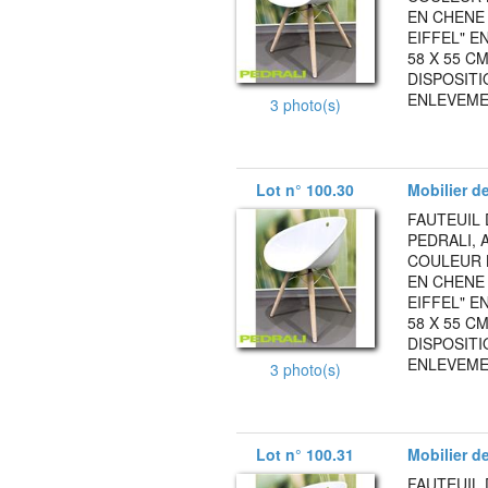
EN CHENE
EIFFEL" E
58 X 55 C
DISPOSITI
ENLEVEMEN
3 photo(s)
Lot n° 100.30
Mobilier d
FAUTEUIL 
PEDRALI, 
COULEUR 
EN CHENE
EIFFEL" E
58 X 55 C
DISPOSITI
ENLEVEMEN
3 photo(s)
Lot n° 100.31
Mobilier d
FAUTEUIL 