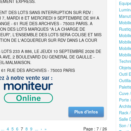
REMENT EXPRESS.
Equipe
Lumina
NT DES LOTS SANS INTERRUPTION SUR RDV :
Manute
I 7, MARDI 8 ET MERCREDI 9 SEPTEMBRE DE 9H A
Mobili
NGE - 61 RUE DES ARCHIVES - 75003 PARIS. A
ION DES LOTS MARQUES "A LA CHARGE DE
Rustiq
EUR", L'ENSEMBLE DES LOTS SERA COLISE ET MIS
Mobili
ITION DE L'ACQUEREUR SUR RDV DANS LA COUR
Mobili
Mobili
 LOTS 233 A 886, LE JEUDI 10 SEPTEMBRE 2026 DE
Mobili
 A AVE, 2 BOULEVARD DU GENERAL DE GAULLE -
Techn
EIL-MALMAISON.
Objets
 61 RUE DES ARCHIVES - 75003 PARIS
Outil E
Outilla
Palett
Cuve /
Porte 
Archit
Plus d'infos
Rack /
Salle 
Son / 
...
4
5
6
7
8
9
...
›
»
Page : 7 / 26