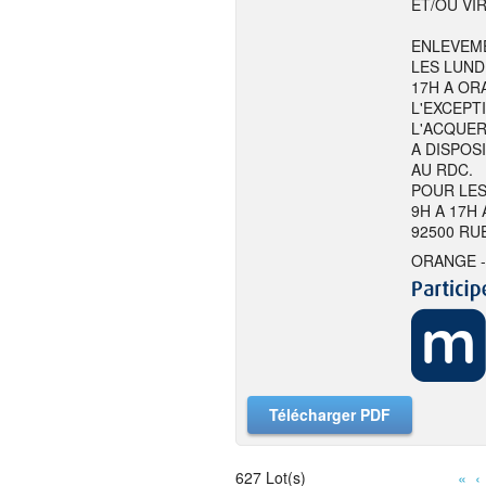
ET/OU VI
ENLEVEME
LES LUND
17H A ORA
L'EXCEPT
L'ACQUER
A DISPOS
AU RDC.
POUR LES
9H A 17H
92500 RU
ORANGE -
Télécharger PDF
627 Lot(s)
«
‹