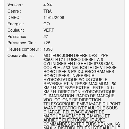
Version :
4 X4
Genre :
TRA
DMEC :
11/04/2006
Energie :
GO
Couleur :
VERT
Puissance :
27
Puissance Din :
125
Heures compteur :
1396
Observations :
MOTEUR JOHN DEERE DPS TYPE
6068TRT71 TURBO DIESEL A 6
CYLINDRES EN LIGHE DE 6788 CM3.
COUPLE : 533 NM. BOITE DE VITESSE
ROBOTISEE 6 PS X 4 PROGRAMMES
ROBOTISEES. INVERSEUR
HYDROSTATIQUE SOUS COUPLE
REVERSHIFT. VITESSE MAXIMUM : 50
KM / H. VITESSE EXTRA LENTE : 0.11
KM / H. DIRECTION HYDROSTATIQUE.
CLIMATISATION. RADIO DE MARQUE
VDO. COLONE DE DIRECTION
TELESCOPIQUE. EMBRAYAGE DU PONT
AVANT ELECTROHYDRAULIQUE SOUS
CHARGE. RELEVAGE AVANT DE
MARQUE MXE MODELE MXR38 ET
ARRIERE ELECTRONIQUE AVEC
COMMANDES EXTÉRIEURS DE 8500 KG
MAX. 4 DISTRIBUTEURS HYDRAULIQUE