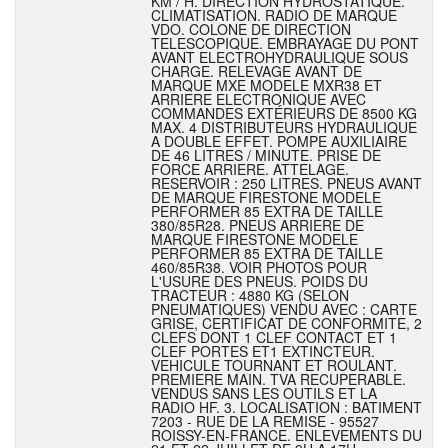
KM / H. DIRECTION HYDROSTATIQUE.
CLIMATISATION. RADIO DE MARQUE
VDO. COLONE DE DIRECTION
TELESCOPIQUE. EMBRAYAGE DU PONT
AVANT ELECTROHYDRAULIQUE SOUS
CHARGE. RELEVAGE AVANT DE
MARQUE MXE MODELE MXR38 ET
ARRIERE ELECTRONIQUE AVEC
COMMANDES EXTÉRIEURS DE 8500 KG
MAX. 4 DISTRIBUTEURS HYDRAULIQUE
A DOUBLE EFFET. POMPE AUXILIAIRE
DE 46 LITRES / MINUTE. PRISE DE
FORCE ARRIERE. ATTELAGE.
RESERVOIR : 250 LITRES. PNEUS AVANT
DE MARQUE FIRESTONE MODELE
PERFORMER 85 EXTRA DE TAILLE
380/85R28. PNEUS ARRIERE DE
MARQUE FIRESTONE MODELE
PERFORMER 85 EXTRA DE TAILLE
460/85R38. VOIR PHOTOS POUR
L'USURE DES PNEUS. POIDS DU
TRACTEUR : 4880 KG (SELON
PNEUMATIQUES) VENDU AVEC : CARTE
GRISE, CERTIFICAT DE CONFORMITE, 2
CLEFS DONT 1 CLEF CONTACT ET 1
CLEF PORTES ET1 EXTINCTEUR.
VEHICULE TOURNANT ET ROULANT.
PREMIERE MAIN. TVA RECUPERABLE.
VENDUS SANS LES OUTILS ET LA
RADIO HF. 3. LOCALISATION : BATIMENT
7203 - RUE DE LA REMISE - 95527
ROISSY-EN-FRANCE. ENLEVEMENTS DU