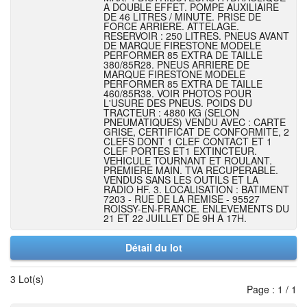
A DOUBLE EFFET. POMPE AUXILIAIRE
DE 46 LITRES / MINUTE. PRISE DE
FORCE ARRIERE. ATTELAGE.
RESERVOIR : 250 LITRES. PNEUS AVANT
DE MARQUE FIRESTONE MODELE
PERFORMER 85 EXTRA DE TAILLE
380/85R28. PNEUS ARRIERE DE
MARQUE FIRESTONE MODELE
PERFORMER 85 EXTRA DE TAILLE
460/85R38. VOIR PHOTOS POUR
L'USURE DES PNEUS. POIDS DU
TRACTEUR : 4880 KG (SELON
PNEUMATIQUES) VENDU AVEC : CARTE
GRISE, CERTIFICAT DE CONFORMITE, 2
CLEFS DONT 1 CLEF CONTACT ET 1
CLEF PORTES ET1 EXTINCTEUR.
VEHICULE TOURNANT ET ROULANT.
PREMIERE MAIN. TVA RECUPERABLE.
VENDUS SANS LES OUTILS ET LA
RADIO HF. 3. LOCALISATION : BATIMENT
7203 - RUE DE LA REMISE - 95527
ROISSY-EN-FRANCE. ENLEVEMENTS DU
21 ET 22 JUILLET DE 9H A 17H.
Détail du lot
3 Lot(s)
Page : 1 / 1