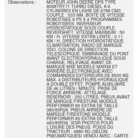
Observations :
MOTEUR JOHN DEERE DPS TYPE
6068TRT71 TURBO DIESEL A 6
CYLINDRES EN LIGHE DE 6788 CM3.
COUPLE : 533 NM. BOITE DE VITESSE
ROBOTISEE 6 PS X 4 PROGRAMMES
ROBOTISEES. INVERSEUR
HYDROSTATIQUE SOUS COUPLE
REVERSHIFT. VITESSE MAXIMUM : 50
KM / H. VITESSE EXTRA LENTE : 0.11
KM / H. DIRECTION HYDROSTATIQUE.
CLIMATISATION. RADIO DE MARQUE
VDO. COLONE DE DIRECTION
TELESCOPIQUE. EMBRAYAGE DU PONT
AVANT ELECTROHYDRAULIQUE SOUS
CHARGE. RELEVAGE AVANT DE
MARQUE MXE MODELE MXR38 ET
ARRIERE ELECTRONIQUE AVEC
COMMANDES EXTÉRIEURS DE 8500 KG
MAX. 4 DISTRIBUTEURS HYDRAULIQUE
A DOUBLE EFFET. POMPE AUXILIAIRE
DE 46 LITRES / MINUTE. PRISE DE
FORCE ARRIERE. ATTELAGE.
RESERVOIR : 250 LITRES. PNEUS AVANT
DE MARQUE FIRESTONE MODELE
PERFORMER 85 EXTRA DE TAILLE
380/85R28. PNEUS ARRIERE DE
MARQUE FIRESTONE MODELE
PERFORMER 85 EXTRA DE TAILLE
460/85R38. VOIR PHOTOS POUR
L'USURE DES PNEUS. POIDS DU
TRACTEUR : 4880 KG (SELON
PNEUMATIQUES) VENDU AVEC : CARTE