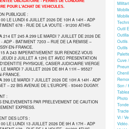
DENTEE OBLIGATOIRE - PERMIS DE CONDUIRE
Milita
IRE POUR L'ACHAT DE VEHICULES.
Mobili
ON PUBLIQUE :
Mobili
100 LE LUNDI 6 JUILLET 2026 DE 10H A 14H - ADP
Techni
TIMENT 678 - RUE DE LA VOUTE - 91200 ATHIS-
Outil E
Outilla
A 214 ET 245 A 299 LE MARDI 7 JUILLET DE 2026 DE
Outils
 - ADP - BATIMENT 7203 – RUE DE LA REMISE –
ISSY-EN-FRANCE.
Outils 
215 A 243 IMPERATIVEMENT SUR RENDEZ-VOUS
Palett
 JEUDI 2 JUILLET A 12H) ET AVEC PRESENTATION
Cuve /
 D'IDENTITE PHYSIQUE, CASIER JUDICIAIRE VIERGE
Pneuma
E MARDI 7 JUILLET 2026 DE 8H A 11H – 95527
Chenil
N-FRANCE.
Remor
A 399 LE MARDI 7 JUILLET 2026 DE 10H A 14H - ADP
ET – 22 BIS AVENUE DE L'EUROPE - 93440 DUGNY.
Son / 
Tablea
NT :
Photo 
S ENLEVEMENTS PAR PRELEVEMENT DE CAUTION
Tonde
REMENT EXPRESS.
Tracte
Vi / Ve
NT DES LOTS :
100 LE LUNDI 13 JUILLET 2026 DE 9H A 17H - ADP
Vidéo 