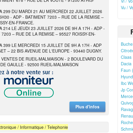
TIMENT 678 - RUE DE LA VOUTE - 91200 ATHIS-
Vl / V
Vu / V
 A 299 DU MARDI 21 AU MERCREDI 22 JUILLET 2026
5H30 - ADP - BATIMENT 7203 – RUE DE LA REMISE –
ISSY-EN-FRANCE.
A 214 LE JEUDI 23 JUILLET 2026 DE 9H A 17H - ADP -
 7203 – RUE DE LA REMISE – 95527 ROISSY-EN-
Bucher
A 399 LE MERCREDI 15 JUILLET DE 9H A 17H - ADP
Citroë
ET – 22 BIS AVENUE DE L'EUROPE - 93440 DUGNY.
Claas 
 VENTES DE RUEIL-MALMAISON - 2 BOULEVARD DU
Dacia 
DE GAULLE - 92500 RUEIL-MALMAISON
Faun (
Hyunda
Ibc We
Jp Con
Merce
Quivo
Plus d'infos
Ravagl
Renaul
Rocher
ctronique / Informatique / Telephonie
Schmid