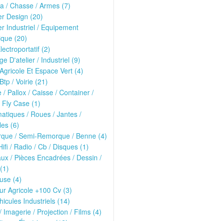
ria / Chasse / Armes (7)
er Design (20)
er Industriel / Equipement
que (20)
lectroportatif (2)
ge D'atelier / Industriel (9)
 Agricole Et Espace Vert (4)
Btp / Voirie (21)
e / Pallox / Caisse / Container /
 Fly Case (1)
tiques / Roues / Jantes /
les (6)
que / Semi-Remorque / Benne (4)
Hifi / Radio / Cb / Disques (1)
ux / Pièces Encadrées / Dessin /
(1)
use (4)
ur Agricole +100 Cv (3)
hicules Industriels (14)
/ Imagerie / Projection / Films (4)