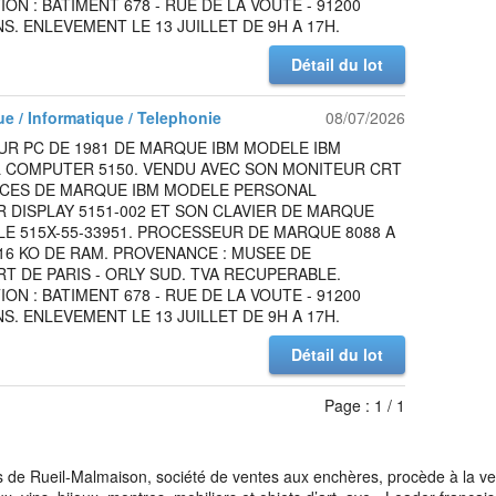
ION : BATIMENT 678 - RUE DE LA VOUTE - 91200
S. ENLEVEMENT LE 13 JUILLET DE 9H A 17H.
Détail du lot
ue / Informatique / Telephonie
08/07/2026
UR PC DE 1981 DE MARQUE IBM MODELE IBM
 COMPUTER 5150. VENDU AVEC SON MONITEUR CRT
UCES DE MARQUE IBM MODELE PERSONAL
DISPLAY 5151-002 ET SON CLAVIER DE MARQUE
E 515X-55-33951. PROCESSEUR DE MARQUE 8088 A
 16 KO DE RAM. PROVENANCE : MUSEE DE
T DE PARIS - ORLY SUD. TVA RECUPERABLE.
ION : BATIMENT 678 - RUE DE LA VOUTE - 91200
S. ENLEVEMENT LE 13 JUILLET DE 9H A 17H.
Détail du lot
Page : 1 / 1
de Rueil-Malmaison, société de ventes aux enchères, procède à la vente