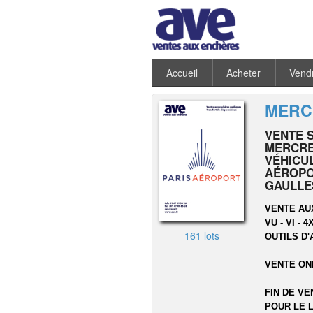
Accueil
Acheter
Vend
MERCR
VENTE 
MERCRED
VÉHICU
AÉROPO
GAULLE
VENTE AU
VU - VI -
161 lots
OUTILS D'
VENTE ON
FIN DE VE
POUR LE L