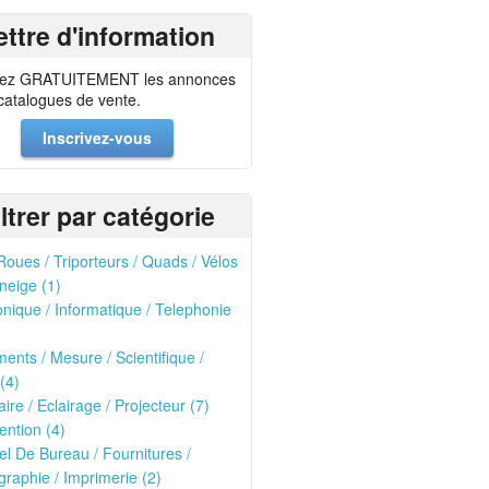
ettre d'information
ez GRATUITEMENT les annonces
 catalogues de vente.
Inscrivez-vous
iltrer par catégorie
oues / Triporteurs / Quads / Vélos
neige (1)
onique / Informatique / Telephonie
ments / Mesure / Scientifique /
(4)
ire / Eclairage / Projecteur (7)
ntion (4)
el De Bureau / Fournitures /
raphie / Imprimerie (2)