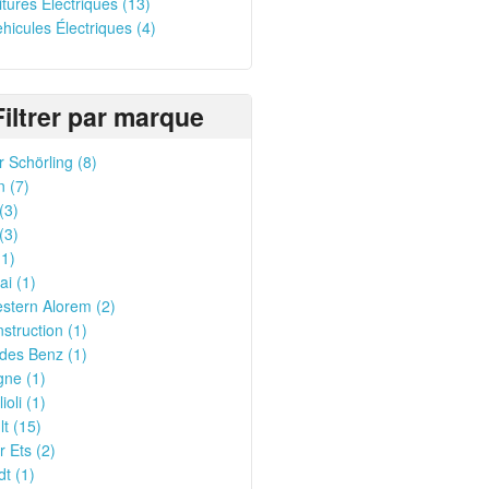
oitures Électriques (13)
ehicules Électriques (4)
Filtrer par marque
 Schörling (8)
n (7)
(3)
(3)
1)
i (1)
stern Alorem (2)
struction (1)
des Benz (1)
gne (1)
ioli (1)
t (15)
 Ets (2)
t (1)