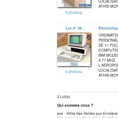
LOCALISAT
ATHIS-MON
3 photo(s)
Lot n° 36
Electroniq
ORDINATE
PERSONAL
DE 11 PO
COMPUTER 
IBM MODEL
4.77 MHZ.
L'AEROPOR
LOCALISAT
4 photo(s)
ATHIS-MON
3 Lot(s)
Qui sommes nous ?
ave - Hôtel des Ventes aux Enchères 