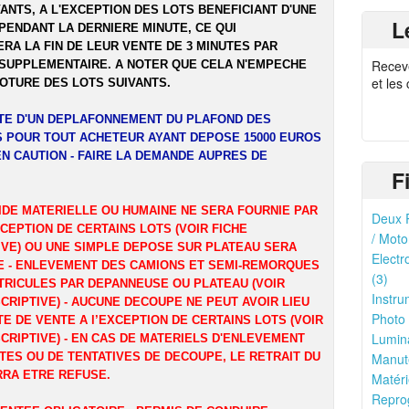
ANTS, A L'EXCEPTION DES LOTS BENEFICIANT D'UNE
L
PENDANT LA DERNIERE MINUTE, CE QUI
RA LA FIN DE LEUR VENTE DE 3 MINUTES PAR
Recev
SUPPLEMENTAIRE. A NOTER QUE CELA N'EMPECHE
et les
LOTURE DES LOTS SUIVANTS.
ITE D'UN DEPLAFONNEMENT DU PLAFOND DES
 POUR TOUT ACHETEUR AYANT DEPOSE 15000 EUROS
EN CAUTION - FAIRE LA DEMANDE AUPRES DE
F
IDE MATERIELLE OU HUMAINE NE SERA FOURNIE PAR
Deux R
XCEPTION DE CERTAINS LOTS (VOIR FICHE
/ Moto
IVE) OU UNE SIMPLE DEPOSE SUR PLATEAU SERA
Electr
 - ENLEVEMENT DES CAMIONS ET SEMI-REMORQUES
(3)
TRICULES PAR DEPANNEUSE OU PLATEAU (VOIR
Instru
CRIPTIVE) - AUCUNE DECOUPE NE PEUT AVOIR LIEU
Photo 
TE DE VENTE A l’EXCEPTION DE CERTAINS LOTS (VOIR
Lumina
CRIPTIVE) - EN CAS DE MATERIELS D'ENLEVEMENT
TES OU DE TENTATIVES DE DECOUPE, LE RETRAIT DU
Manute
RRA ETRE REFUSE.
Matéri
Reprog