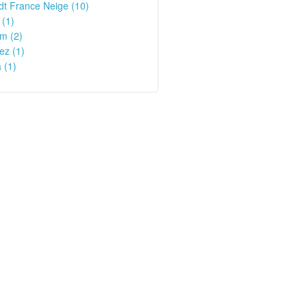
t France Neige (10)
 (1)
m (2)
ez (1)
 (1)