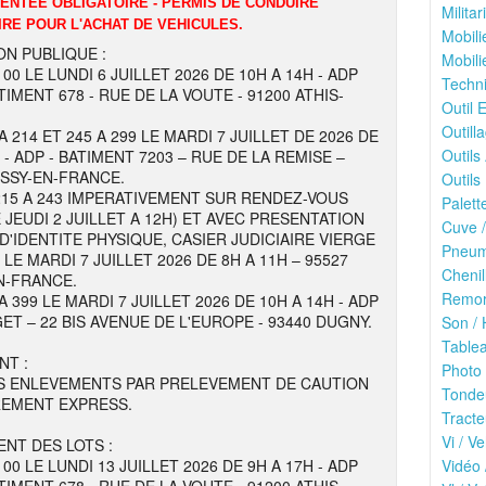
DENTEE OBLIGATOIRE - PERMIS DE CONDUIRE
Milita
IRE POUR L'ACHAT DE VEHICULES.
Mobili
ON PUBLIQUE :
Mobili
100 LE LUNDI 6 JUILLET 2026 DE 10H A 14H - ADP
Techni
TIMENT 678 - RUE DE LA VOUTE - 91200 ATHIS-
Outil E
Outilla
A 214 ET 245 A 299 LE MARDI 7 JUILLET DE 2026 DE
Outils
 - ADP - BATIMENT 7203 – RUE DE LA REMISE –
ISSY-EN-FRANCE.
Outils 
215 A 243 IMPERATIVEMENT SUR RENDEZ-VOUS
Palett
 JEUDI 2 JUILLET A 12H) ET AVEC PRESENTATION
Cuve /
 D'IDENTITE PHYSIQUE, CASIER JUDICIAIRE VIERGE
Pneuma
E MARDI 7 JUILLET 2026 DE 8H A 11H – 95527
Chenil
N-FRANCE.
Remor
A 399 LE MARDI 7 JUILLET 2026 DE 10H A 14H - ADP
ET – 22 BIS AVENUE DE L'EUROPE - 93440 DUGNY.
Son / 
Tablea
NT :
Photo 
S ENLEVEMENTS PAR PRELEVEMENT DE CAUTION
Tonde
REMENT EXPRESS.
Tracte
Vi / Ve
NT DES LOTS :
100 LE LUNDI 13 JUILLET 2026 DE 9H A 17H - ADP
Vidéo 