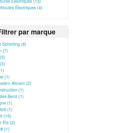
oitures Électriques (13)
ehicules Électriques (4)
Filtrer par marque
 Schörling (8)
n (7)
(3)
(3)
1)
i (1)
stern Alorem (2)
struction (1)
des Benz (1)
gne (1)
ioli (1)
t (15)
 Ets (2)
t (1)