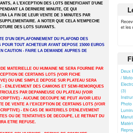
ANTS, A L'EXCEPTION DES LOTS BENEFICIANT D'UNE
L
PENDANT LA DERNIERE MINUTE, CE QUI
RA LA FIN DE LEUR VENTE DE 3 MINUTES PAR
Recev
SUPPLEMENTAIRE. A NOTER QUE CELA N'EMPECHE
et les
LOTURE DES LOTS SUIVANTS.
ITE D'UN DEPLAFONNEMENT DU PLAFOND DES
 POUR TOUT ACHETEUR AYANT DEPOSE 15000 EUROS
EN CAUTION - FAIRE LA DEMANDE AUPRES DE
F
IDE MATERIELLE OU HUMAINE NE SERA FOURNIE PAR
Deux R
XCEPTION DE CERTAINS LOTS (VOIR FICHE
/ Moto
IVE) OU UNE SIMPLE DEPOSE SUR PLATEAU SERA
Electr
 - ENLEVEMENT DES CAMIONS ET SEMI-REMORQUES
(3)
TRICULES PAR DEPANNEUSE OU PLATEAU (VOIR
Instru
CRIPTIVE) - AUCUNE DECOUPE NE PEUT AVOIR LIEU
Photo 
TE DE VENTE A l’EXCEPTION DE CERTAINS LOTS (VOIR
Lumina
CRIPTIVE) - EN CAS DE MATERIELS D'ENLEVEMENT
TES OU DE TENTATIVES DE DECOUPE, LE RETRAIT DU
Manute
RRA ETRE REFUSE.
Matéri
Reprog