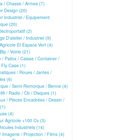
ria / Chasse / Armes (7)
er Design (20)
er Industriel / Equipement
que (20)
lectroportatif (2)
ge D'atelier / Industriel (9)
 Agricole Et Espace Vert (4)
Btp / Voirie (21)
e / Pallox / Caisse / Container /
 Fly Case (1)
tiques / Roues / Jantes /
les (6)
que / Semi-Remorque / Benne (4)
Hifi / Radio / Cb / Disques (1)
ux / Pièces Encadrées / Dessin /
(1)
use (4)
ur Agricole +100 Cv (3)
hicules Industriels (14)
/ Imagerie / Projection / Films (4)