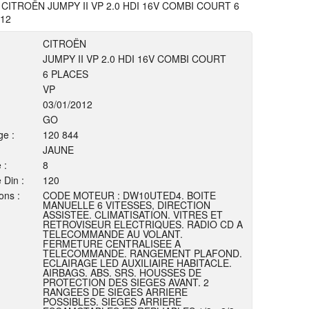
ITROËN JUMPY II VP 2.0 HDI 16V COMBI COURT 6
12
CITROËN
JUMPY II VP 2.0 HDI 16V COMBI COURT
6 PLACES
VP
03/01/2012
GO
ge :
120 844
JAUNE
 :
8
 Din :
120
ons :
CODE MOTEUR : DW10UTED4. BOITE
MANUELLE 6 VITESSES, DIRECTION
ASSISTEE. CLIMATISATION. VITRES ET
RETROVISEUR ELECTRIQUES. RADIO CD A
TELECOMMANDE AU VOLANT.
FERMETURE CENTRALISEE A
TELECOMMANDE. RANGEMENT PLAFOND.
ECLAIRAGE LED AUXILIAIRE HABITACLE.
AIRBAGS. ABS. SRS. HOUSSES DE
PROTECTION DES SIEGES AVANT. 2
RANGEES DE SIEGES ARRIERE
POSSIBLES. SIEGES ARRIERE