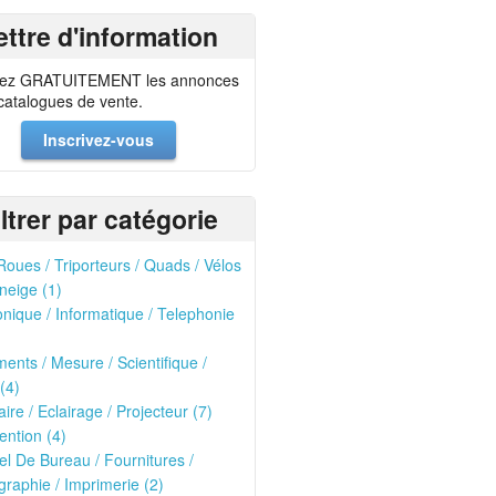
ettre d'information
ez GRATUITEMENT les annonces
 catalogues de vente.
Inscrivez-vous
iltrer par catégorie
oues / Triporteurs / Quads / Vélos
neige (1)
onique / Informatique / Telephonie
ments / Mesure / Scientifique /
(4)
ire / Eclairage / Projecteur (7)
ntion (4)
el De Bureau / Fournitures /
raphie / Imprimerie (2)