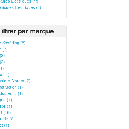
oitures Électriques (13)
ehicules Électriques (4)
Filtrer par marque
 Schörling (8)
n (7)
(3)
(3)
1)
i (1)
stern Alorem (2)
struction (1)
des Benz (1)
gne (1)
ioli (1)
t (15)
 Ets (2)
t (1)