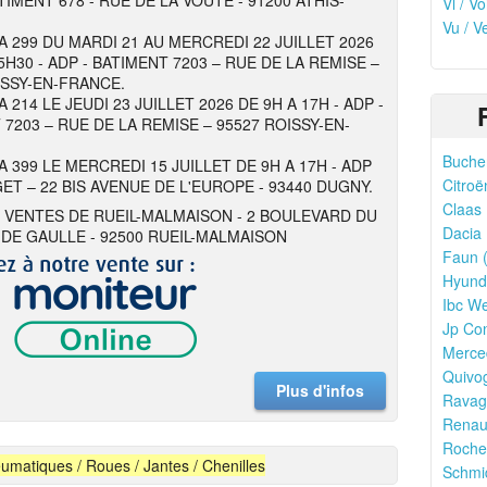
TIMENT 678 - RUE DE LA VOUTE - 91200 ATHIS-
Vl / V
Vu / V
 A 299 DU MARDI 21 AU MERCREDI 22 JUILLET 2026
5H30 - ADP - BATIMENT 7203 – RUE DE LA REMISE –
ISSY-EN-FRANCE.
A 214 LE JEUDI 23 JUILLET 2026 DE 9H A 17H - ADP -
 7203 – RUE DE LA REMISE – 95527 ROISSY-EN-
Bucher
A 399 LE MERCREDI 15 JUILLET DE 9H A 17H - ADP
Citroë
ET – 22 BIS AVENUE DE L'EUROPE - 93440 DUGNY.
Claas 
 VENTES DE RUEIL-MALMAISON - 2 BOULEVARD DU
Dacia 
DE GAULLE - 92500 RUEIL-MALMAISON
Faun (
Hyunda
Ibc We
Jp Con
Merce
Quivo
Plus d'infos
Ravagl
Renaul
Rocher
umatiques / Roues / Jantes / Chenilles
Schmid