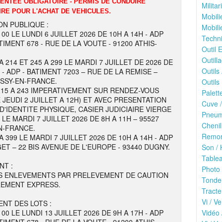
DENTEE OBLIGATOIRE - PERMIS DE CONDUIRE
Milita
IRE POUR L'ACHAT DE VEHICULES.
Mobili
ON PUBLIQUE :
Mobili
100 LE LUNDI 6 JUILLET 2026 DE 10H A 14H - ADP
Techni
TIMENT 678 - RUE DE LA VOUTE - 91200 ATHIS-
Outil E
Outilla
A 214 ET 245 A 299 LE MARDI 7 JUILLET DE 2026 DE
Outils
 - ADP - BATIMENT 7203 – RUE DE LA REMISE –
ISSY-EN-FRANCE.
Outils 
215 A 243 IMPERATIVEMENT SUR RENDEZ-VOUS
Palett
 JEUDI 2 JUILLET A 12H) ET AVEC PRESENTATION
Cuve /
 D'IDENTITE PHYSIQUE, CASIER JUDICIAIRE VIERGE
Pneuma
E MARDI 7 JUILLET 2026 DE 8H A 11H – 95527
Chenil
N-FRANCE.
Remor
A 399 LE MARDI 7 JUILLET 2026 DE 10H A 14H - ADP
ET – 22 BIS AVENUE DE L'EUROPE - 93440 DUGNY.
Son / 
Tablea
NT :
Photo 
S ENLEVEMENTS PAR PRELEVEMENT DE CAUTION
Tonde
REMENT EXPRESS.
Tracte
Vi / Ve
NT DES LOTS :
100 LE LUNDI 13 JUILLET 2026 DE 9H A 17H - ADP
Vidéo 