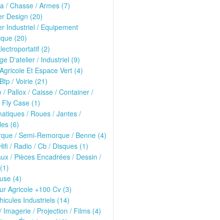
ria / Chasse / Armes (7)
er Design (20)
er Industriel / Equipement
que (20)
lectroportatif (2)
ge D'atelier / Industriel (9)
 Agricole Et Espace Vert (4)
Btp / Voirie (21)
e / Pallox / Caisse / Container /
 Fly Case (1)
tiques / Roues / Jantes /
les (6)
que / Semi-Remorque / Benne (4)
Hifi / Radio / Cb / Disques (1)
ux / Pièces Encadrées / Dessin /
(1)
use (4)
ur Agricole +100 Cv (3)
hicules Industriels (14)
/ Imagerie / Projection / Films (4)