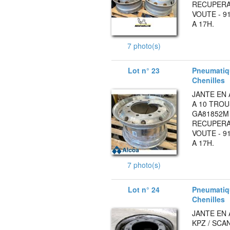
RECUPERAB
VOUTE - 9
A 17H.
7 photo(s)
Lot n° 23
Pneumatiqu
Chenilles
JANTE EN
A 10 TRO
GA81852M 1
RECUPERAB
VOUTE - 9
A 17H.
7 photo(s)
Lot n° 24
Pneumatiqu
Chenilles
JANTE EN
KPZ / SCA