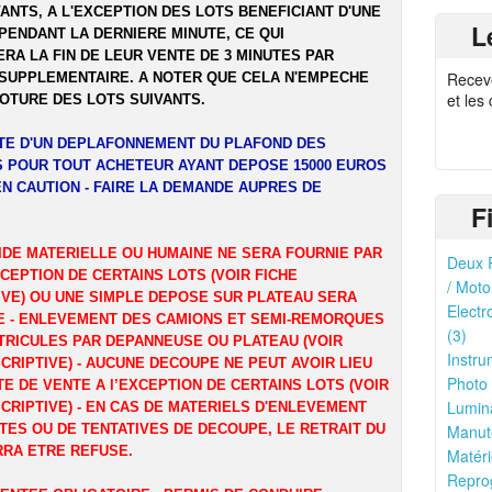
ANTS, A L'EXCEPTION DES LOTS BENEFICIANT D'UNE
L
PENDANT LA DERNIERE MINUTE, CE QUI
RA LA FIN DE LEUR VENTE DE 3 MINUTES PAR
Recev
SUPPLEMENTAIRE. A NOTER QUE CELA N'EMPECHE
et les
LOTURE DES LOTS SUIVANTS.
ITE D'UN DEPLAFONNEMENT DU PLAFOND DES
 POUR TOUT ACHETEUR AYANT DEPOSE 15000 EUROS
EN CAUTION - FAIRE LA DEMANDE AUPRES DE
F
IDE MATERIELLE OU HUMAINE NE SERA FOURNIE PAR
Deux R
XCEPTION DE CERTAINS LOTS (VOIR FICHE
/ Moto
IVE) OU UNE SIMPLE DEPOSE SUR PLATEAU SERA
Electr
 - ENLEVEMENT DES CAMIONS ET SEMI-REMORQUES
(3)
TRICULES PAR DEPANNEUSE OU PLATEAU (VOIR
Instru
CRIPTIVE) - AUCUNE DECOUPE NE PEUT AVOIR LIEU
Photo 
TE DE VENTE A l’EXCEPTION DE CERTAINS LOTS (VOIR
Lumina
CRIPTIVE) - EN CAS DE MATERIELS D'ENLEVEMENT
TES OU DE TENTATIVES DE DECOUPE, LE RETRAIT DU
Manute
RRA ETRE REFUSE.
Matéri
Reprog