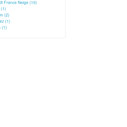
t France Neige (10)
 (1)
m (2)
ez (1)
 (1)