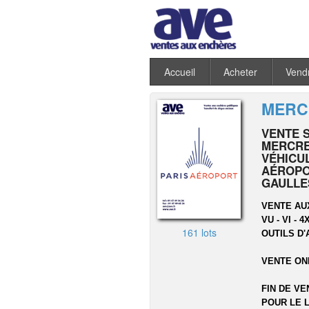
Accueil
Acheter
Vend
MERCR
VENTE 
MERCRED
VÉHICU
AÉROPO
GAULLE
VENTE AU
VU - VI -
161 lots
OUTILS D'
VENTE ON
FIN DE VE
POUR LE L