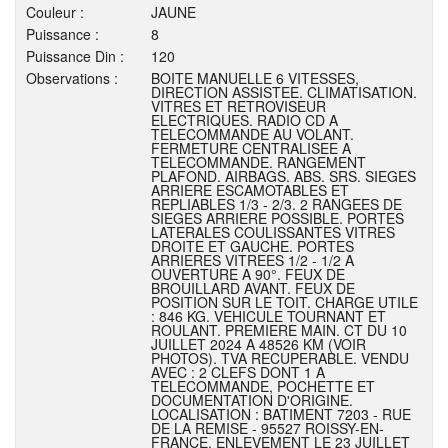
Couleur :
JAUNE
Puissance :
8
Puissance Din :
120
Observations :
BOITE MANUELLE 6 VITESSES,
DIRECTION ASSISTEE. CLIMATISATION.
VITRES ET RETROVISEUR
ELECTRIQUES. RADIO CD A
TELECOMMANDE AU VOLANT.
FERMETURE CENTRALISEE A
TELECOMMANDE. RANGEMENT
PLAFOND. AIRBAGS. ABS. SRS. SIEGES
ARRIERE ESCAMOTABLES ET
REPLIABLES 1/3 - 2/3. 2 RANGEES DE
SIEGES ARRIERE POSSIBLE. PORTES
LATERALES COULISSANTES VITRES
DROITE ET GAUCHE. PORTES
ARRIERES VITREES 1/2 - 1/2 A
OUVERTURE A 90°. FEUX DE
BROUILLARD AVANT. FEUX DE
POSITION SUR LE TOIT. CHARGE UTILE
: 846 KG. VEHICULE TOURNANT ET
ROULANT. PREMIERE MAIN. CT DU 10
JUILLET 2024 A 48526 KM (VOIR
PHOTOS). TVA RECUPERABLE. VENDU
AVEC : 2 CLEFS DONT 1 A
TELECOMMANDE, POCHETTE ET
DOCUMENTATION D'ORIGINE.
LOCALISATION : BATIMENT 7203 - RUE
DE LA REMISE - 95527 ROISSY-EN-
FRANCE. ENLEVEMENT LE 23 JUILLET