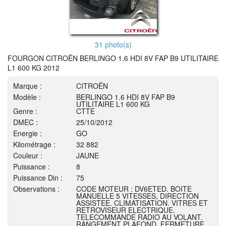
31 photo(s)
FOURGON CITROËN BERLINGO 1.6 HDI 8V FAP B9 UTILITAIRE
L1 600 KG 2012
Marque :
CITROËN
Modèle :
BERLINGO 1.6 HDI 8V FAP B9
UTILITAIRE L1 600 KG
Genre :
CTTE
DMEC :
25/10/2012
Energie :
GO
Kilométrage :
32 882
Couleur :
JAUNE
Puissance :
8
Puissance Din :
75
Observations :
CODE MOTEUR : DV6ETED. BOITE
MANUELLE 5 VITESSES, DIRECTION
ASSISTEE. CLIMATISATION. VITRES ET
RETROVISEUR ELECTRIQUE.
TELECOMMANDE RADIO AU VOLANT.
RANGEMENT PLAFOND. FERMETURE