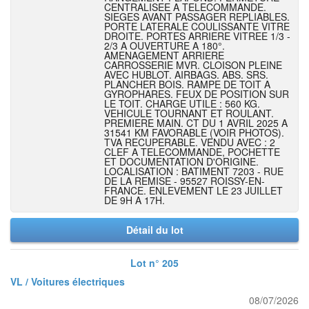
CENTRALISEE A TELECOMMANDE.
SIEGES AVANT PASSAGER REPLIABLES.
PORTE LATERALE COULISSANTE VITRE
DROITE. PORTES ARRIERE VITREE 1/3 -
2/3 A OUVERTURE A 180°.
AMENAGEMENT ARRIERE
CARROSSERIE MVR. CLOISON PLEINE
AVEC HUBLOT. AIRBAGS. ABS. SRS.
PLANCHER BOIS. RAMPE DE TOIT A
GYROPHARES. FEUX DE POSITION SUR
LE TOIT. CHARGE UTILE : 560 KG.
VEHICULE TOURNANT ET ROULANT.
PREMIERE MAIN. CT DU 1 AVRIL 2025 A
31541 KM FAVORABLE (VOIR PHOTOS).
TVA RECUPERABLE. VENDU AVEC : 2
CLEF A TELECOMMANDE, POCHETTE
ET DOCUMENTATION D'ORIGINE.
LOCALISATION : BATIMENT 7203 - RUE
DE LA REMISE - 95527 ROISSY-EN-
FRANCE. ENLEVEMENT LE 23 JUILLET
DE 9H A 17H.
Détail du lot
Lot n° 205
VL / Voitures électriques
08/07/2026