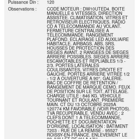
Puissance Din :
120
Observations :
CODE MOTEUR : DW10UTED4. BOITE
MANUELLE 6 VITESSES, DIRECTION
ASSISTEE. CLIMATISATION. VITRES ET
RETROVISEUR ELECTRIQUES. RADIO
CD A TELECOMMANDE AU VOLANT.
FERMETURE CENTRALISEE A
TELECOMMANDE. RANGEMENT
PLAFOND. ECLAIRAGE LED AUXILIAIRE
HABITACLE. AIRBAGS. ABS. SRS.
HOUSSES DE PROTECTION DES
SIEGES AVANT. 2 RANGEES DE SIEGES
ARRIERE POSSIBLES. SIEGES ARRIERE
ESCAMOTABLES ET REPLIABLES 1/3 -
2/3. PORTES LATERALES
COULISSANTES, VITRES DROITE ET
GAUCHE. PORTES ARRIERE VITREE 1/2
- 1/2 A OUVERTURE A 90°. GALERIE.
BAC DE COFFRE DE RETENTION /
RANGEMENT DE MARQUE CEMO. FEUX
DE POSITION SUR LE TOIT. ATTELAGE.
CHARGE UTILE : 846 KG. VEHICULE
TOURNANT ET ROULANT. PREMIERE
MAIN. CT DU 13 OCTOBRE 2025A
120774 KM FAVORABLE (VOIR PHOTOS).
TVA RECUPERABLE. VENDU AVEC : 2
CLEFS DONT 1 A TELECOMMANDE,
POCHETTE ET DOCUMENTATION
D'ORIGINE. LOCALISATION : BATIMENT
7203 - RUE DE LA REMISE - 95527
ROISSY-EN-FRANCE. ENLEVEMENT LE