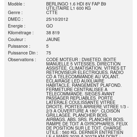
Modèle :
BERLINGO 1.6 HDI 8V FAP B9
UTILITAIRE L1 600 KG
Genre :
CTTE
DMEC :
25/10/2012
Energie :
GO
Kilométrage :
38 819
Couleur :
JAUNE
Puissance :
5
Puissance Din :
75
Observations :
CODE MOTEUR : DV6ETED. BOITE
MANUELLE 5 VITESSES, DIRECTION
ASSISTEE. CLIMATISATION. VITRES ET
RETROVISEUR ELECTRIQUES. RADIO
CD A TELECOMMANDE AU VOLANT.
ECLAIRAGE LED AUXILIAIRE
HABITACLE. RANGEMENT PLAFOND.
FERMETURE CENTRALISEE A
TELECOMMANDE. SIEGES AVANT
PASSAGER REPLIABLES. PORTE
LATERALE COULISSANTE VITREE
DROITE. PORTES ARRIERE VITREE 1/3 -
2/3 A OUVERTURE A 180°. CLOISON
GRILLAGEE. PLANCHER BOIS.
AIRBAGS. ABS. SRS. PLANCHER BOIS.
RAMPE DE TOIT A GYROPHARES. FEUX
DE POSITION SUR LE TOIT. CHARGE
UTILE : 560 KG. DERNIER ENTRETIEN
LE 4 MARS 2025 A 30278 KM DONT :