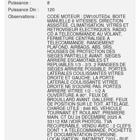
Puissance :
8
Puissance Din :
120
Observations :
CODE MOTEUR : DW10UTED4. BOITE
MANUELLE 6 VITESSES. DIRECTION
ASSISTEE. CLIMATISATION. VITRES ET
RETROVISEUR ELECTRIQUES. RADIO
CD A TELECOMMANDE AU VOLANT,
FERMETURE CENTRALISEE A
TELECOMMANDE. RANGEMENT
PLAFOND. AIRBAGS. ABS. SRS.
HOUSSES DE PROTECTION DES
SIEGES PARTIELLE AVANT. SIEGES
ARRIERE ESCAMOTABLES ET
REPLIABLES 1/3 - 2/3. 2 RANGEES DE
SIEGES ARRIERE POSSIBLE. PORTES
LATERALES COULISSANTES VITRES
DROITE ET GAUCHE. LA PORTE
LATERALE COULISSANTE VITREE
DROITE NE S'OUVRE PAS. PORTES
ARRIERE VITREE 1/2 - 1/2 A
OUVERTURE A 90°. FEUX DE
BROUILLARD AVANT. GALLERIE. FEUX
DE POSITION SUR LE TOIT. ATTELAGE.
CHARGE UTILE : 846 KG. VEHICULE
TOURNANT ET ROULANT. PREMIERE
MAIN. CT DU 24 DECEMBRE 2025 A
33112 KM (VOIR PHOTOS). TVA
RECUPERABLE. VENDU AVEC : 2 CLEFS
DONT 1 A TELECOMMANDE, POCHETTE
ET DOCUMENTATION D'ORIGINE.
LOCALISATION : BATIMENT 7203 - RUE