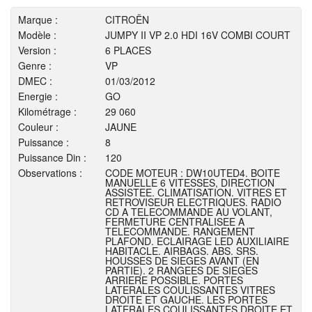
Marque :
CITROËN
Modèle :
JUMPY II VP 2.0 HDI 16V COMBI COURT
Version :
6 PLACES
Genre :
VP
DMEC :
01/03/2012
Energie :
GO
Kilométrage :
29 060
Couleur :
JAUNE
Puissance :
8
Puissance Din :
120
Observations :
CODE MOTEUR : DW10UTED4. BOITE
MANUELLE 6 VITESSES, DIRECTION
ASSISTEE. CLIMATISATION. VITRES ET
RETROVISEUR ELECTRIQUES. RADIO
CD A TELECOMMANDE AU VOLANT,
FERMETURE CENTRALISEE A
TELECOMMANDE. RANGEMENT
PLAFOND. ECLAIRAGE LED AUXILIAIRE
HABITACLE. AIRBAGS. ABS. SRS.
HOUSSES DE SIEGES AVANT (EN
PARTIE). 2 RANGEES DE SIEGES
ARRIERE POSSIBLE. PORTES
LATERALES COULISSANTES VITRES
DROITE ET GAUCHE. LES PORTES
LATERALES COULISSANTES DROITE ET