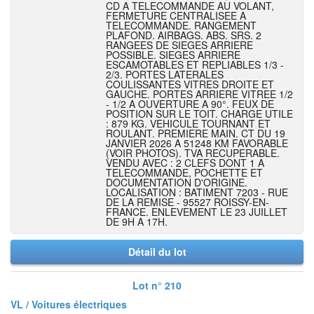
CD A TELECOMMANDE AU VOLANT,
FERMETURE CENTRALISEE A
TELECOMMANDE. RANGEMENT
PLAFOND. AIRBAGS. ABS. SRS. 2
RANGEES DE SIEGES ARRIERE
POSSIBLE. SIEGES ARRIERE
ESCAMOTABLES ET REPLIABLES 1/3 -
2/3. PORTES LATERALES
COULISSANTES VITRES DROITE ET
GAUCHE. PORTES ARRIERE VITREE 1/2
- 1/2 A OUVERTURE A 90°. FEUX DE
POSITION SUR LE TOIT. CHARGE UTILE
: 879 KG. VEHICULE TOURNANT ET
ROULANT. PREMIERE MAIN. CT DU 19
JANVIER 2026 A 51248 KM FAVORABLE
(VOIR PHOTOS). TVA RECUPERABLE.
VENDU AVEC : 2 CLEFS DONT 1 A
TELECOMMANDE, POCHETTE ET
DOCUMENTATION D'ORIGINE.
LOCALISATION : BATIMENT 7203 - RUE
DE LA REMISE - 95527 ROISSY-EN-
FRANCE. ENLEVEMENT LE 23 JUILLET
DE 9H A 17H.
Détail du lot
Lot n° 210
VL / Voitures électriques