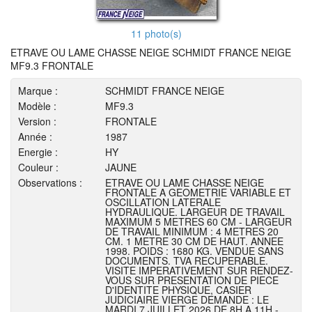
11 photo(s)
ETRAVE OU LAME CHASSE NEIGE SCHMIDT FRANCE NEIGE
MF9.3 FRONTALE
Marque :
SCHMIDT FRANCE NEIGE
Modèle :
MF9.3
Version :
FRONTALE
Année :
1987
Energie :
HY
Couleur :
JAUNE
Observations :
ETRAVE OU LAME CHASSE NEIGE
FRONTALE A GEOMETRIE VARIABLE ET
OSCILLATION LATERALE
HYDRAULIQUE. LARGEUR DE TRAVAIL
MAXIMUM 5 METRES 60 CM - LARGEUR
DE TRAVAIL MINIMUM : 4 METRES 20
CM. 1 METRE 30 CM DE HAUT. ANNEE
1998. POIDS : 1680 KG. VENDUE SANS
DOCUMENTS. TVA RECUPERABLE.
VISITE IMPERATIVEMENT SUR RENDEZ-
VOUS SUR PRESENTATION DE PIECE
D'IDENTITE PHYSIQUE, CASIER
JUDICIAIRE VIERGE DEMANDE : LE
MARDI 7 JUILLET 2026 DE 8H A 11H -