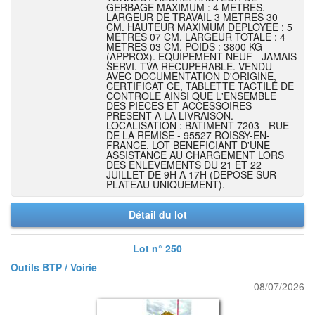
GERBAGE MAXIMUM : 4 METRES.
LARGEUR DE TRAVAIL 3 METRES 30
CM. HAUTEUR MAXIMUM DEPLOYEE : 5
METRES 07 CM. LARGEUR TOTALE : 4
METRES 03 CM. POIDS : 3800 KG
(APPROX). EQUIPEMENT NEUF - JAMAIS
SERVI. TVA RECUPERABLE. VENDU
AVEC DOCUMENTATION D'ORIGINE,
CERTIFICAT CE, TABLETTE TACTILE DE
CONTROLE AINSI QUE L'ENSEMBLE
DES PIECES ET ACCESSOIRES
PRESENT A LA LIVRAISON.
LOCALISATION : BATIMENT 7203 - RUE
DE LA REMISE - 95527 ROISSY-EN-
FRANCE. LOT BENEFICIANT D'UNE
ASSISTANCE AU CHARGEMENT LORS
DES ENLEVEMENTS DU 21 ET 22
JUILLET DE 9H A 17H (DEPOSE SUR
PLATEAU UNIQUEMENT).
Détail du lot
Lot n° 250
Outils BTP / Voirie
08/07/2026