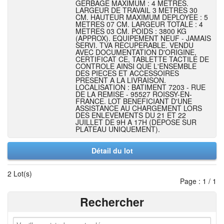
GERBAGE MAXIMUM : 4 METRES.
LARGEUR DE TRAVAIL 3 METRES 30
CM. HAUTEUR MAXIMUM DEPLOYEE : 5
METRES 07 CM. LARGEUR TOTALE : 4
METRES 03 CM. POIDS : 3800 KG
(APPROX). EQUIPEMENT NEUF - JAMAIS
SERVI. TVA RECUPERABLE. VENDU
AVEC DOCUMENTATION D'ORIGINE,
CERTIFICAT CE, TABLETTE TACTILE DE
CONTROLE AINSI QUE L'ENSEMBLE
DES PIECES ET ACCESSOIRES
PRESENT A LA LIVRAISON.
LOCALISATION : BATIMENT 7203 - RUE
DE LA REMISE - 95527 ROISSY-EN-
FRANCE. LOT BENEFICIANT D'UNE
ASSISTANCE AU CHARGEMENT LORS
DES ENLEVEMENTS DU 21 ET 22
JUILLET DE 9H A 17H (DEPOSE SUR
PLATEAU UNIQUEMENT).
Détail du lot
2 Lot(s)
Page : 1 / 1
Rechercher