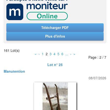
Télécharger PDF
Plus d'infos
161 Lot(s)
«
‹
1
2
3
4
5
6
...
›
»
Page : 2 / 7
Lot n° 25
Manutention
08/07/2026