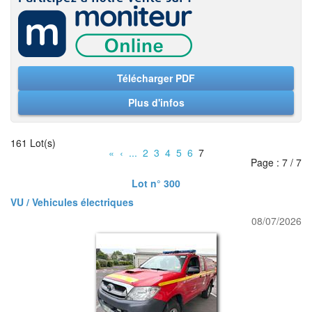
Télécharger PDF
Plus d'infos
161 Lot(s)
«
‹
...
2
3
4
5
6
7
Page : 7 / 7
Lot n° 300
VU / Vehicules électriques
08/07/2026