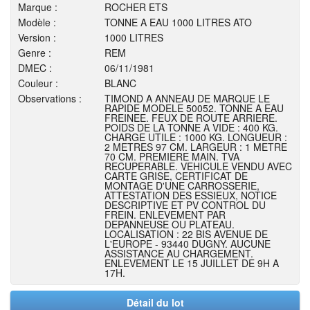
Marque :
ROCHER ETS
Modèle :
TONNE A EAU 1000 LITRES ATO
Version :
1000 LITRES
Genre :
REM
DMEC :
06/11/1981
Couleur :
BLANC
Observations :
TIMOND A ANNEAU DE MARQUE LE
RAPIDE MODELE 50052. TONNE A EAU
FREINEE. FEUX DE ROUTE ARRIERE.
POIDS DE LA TONNE A VIDE : 400 KG.
CHARGE UTILE : 1000 KG. LONGUEUR :
2 METRES 97 CM. LARGEUR : 1 METRE
70 CM. PREMIERE MAIN. TVA
RECUPERABLE. VEHICULE VENDU AVEC
CARTE GRISE, CERTIFICAT DE
MONTAGE D'UNE CARROSSERIE,
ATTESTATION DES ESSIEUX, NOTICE
DESCRIPTIVE ET PV CONTROL DU
FREIN. ENLEVEMENT PAR
DEPANNEUSE OU PLATEAU.
LOCALISATION : 22 BIS AVENUE DE
L'EUROPE - 93440 DUGNY. AUCUNE
ASSISTANCE AU CHARGEMENT.
ENLEVEMENT LE 15 JUILLET DE 9H A
17H.
Détail du lot