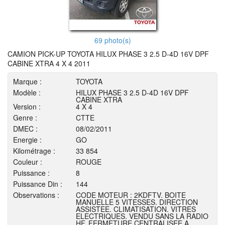
69 photo(s)
CAMION PICK-UP TOYOTA HILUX PHASE 3 2.5 D-4D 16V DPF
CABINE XTRA 4 X 4 2011
Marque :
TOYOTA
Modèle :
HILUX PHASE 3 2.5 D-4D 16V DPF
CABINE XTRA
Version :
4 X 4
Genre :
CTTE
DMEC :
08/02/2011
Energie :
GO
Kilométrage :
33 854
Couleur :
ROUGE
Puissance :
8
Puissance Din :
144
Observations :
CODE MOTEUR : 2KDFTV. BOITE
MANUELLE 5 VITESSES. DIRECTION
ASSISTEE. CLIMATISATION. VITRES
ELECTRIQUES. VENDU SANS LA RADIO
HF. FERMETURE CENTRALISEE A