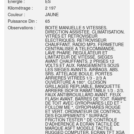
Energie :
ES
Kilométrage :
2 197
Couleur :
JAUNE
Puissance Din :
65
Observations :
BOITE MANUELLE 5 VITESSES.
DIRECTION ASSISTEE. CLIMATISATION.
VITRES ET RETROVISEUR
ELECTRIQUES. RETROVISEUR
CHAUFFANT. RADIO MP3, FERMETURE
CENTRALISEE A TELECOMMANDE,
LAVE PHARE. REGULATEUR ET
LIMITATEUR DE VITESSE. SIEGES
AVANT CHAUFFANTS. 2 PRISES 12
VOLTS ET AUX. RANGEMENTS SOUS
LES SIEGES AVANTS. AIRBAGS. ABS.
SRS. ATTELAGE BOULE. PORTES
ARRIERES VITREES 1/3 - 2/3 A
OUVERTURE A 180°. CLOISON
GRILLAGEE REPLIABLE, BANQUETTE
ARRIERE ISOFIX RABATTABLE 1/3 - 2/3.
FAUX ANTIBROUILLARD AVANT. FEUX
FLASH AVANT. BARRES DE TOIT. RAMPE
DE TOIT AVEC GYROPHARES LED ET "
FOLLOW ME ", GYROPHARES ROUGE
ET VERT. ORDINATEUR DE CONTROL
DES EQUIPEMENTS " SURFACE
FRICTION TESTER " DE CONTROLE
D'ADHERENCE A ECRAN TACTILE DE
MARQUE ASFT MODELE TACTILE
RUGGED COMPUTER, ECRAN TFT XGA