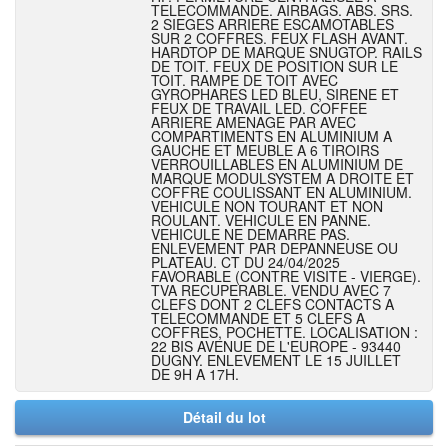
TELECOMMANDE. AIRBAGS. ABS. SRS.
2 SIEGES ARRIERE ESCAMOTABLES
SUR 2 COFFRES. FEUX FLASH AVANT.
HARDTOP DE MARQUE SNUGTOP. RAILS
DE TOIT. FEUX DE POSITION SUR LE
TOIT. RAMPE DE TOIT AVEC
GYROPHARES LED BLEU, SIRENE ET
FEUX DE TRAVAIL LED. COFFEE
ARRIERE AMENAGE PAR AVEC
COMPARTIMENTS EN ALUMINIUM A
GAUCHE ET MEUBLE A 6 TIROIRS
VERROUILLABLES EN ALUMINIUM DE
MARQUE MODULSYSTEM A DROITE ET
COFFRE COULISSANT EN ALUMINIUM.
VEHICULE NON TOURANT ET NON
ROULANT. VEHICULE EN PANNE.
VEHICULE NE DEMARRE PAS.
ENLEVEMENT PAR DEPANNEUSE OU
PLATEAU. CT DU 24/04/2025
FAVORABLE (CONTRE VISITE - VIERGE).
TVA RECUPERABLE. VENDU AVEC 7
CLEFS DONT 2 CLEFS CONTACTS A
TELECOMMANDE ET 5 CLEFS A
COFFRES, POCHETTE. LOCALISATION :
22 BIS AVENUE DE L'EUROPE - 93440
DUGNY. ENLEVEMENT LE 15 JUILLET
DE 9H A 17H.
Détail du lot