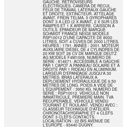
GAUCHE. RETROVISEURS
ELECTRIQUES. CAMERA DE RECUL.
FEUX DE TRAVAIL LATERAUX GAUCHE
ET DROITE. EXTINCTEUR. ATTELAGE
AVANT. FREIN TELMA. 5 GYROPHARES
DONT 3 A LED (2 X AVANT, 2 X SUR LES
RAMPES ET 1 X ARRIERE. CAISSON A
OUTILS. EPANDEUR DE MARQUE
SCHMIDT FRANCE NEIGE MODELE
RSP10012 D'UNE CAPACITE DE 8000
LITRES, SOIT 4 CUVES DE 2000 LITRES.
HEURES : 1791. ANNEE : 2001. MOTEUR
AUXILIAIRE DIESEL DE 4 CYLINDRES DE
20 KW SOIT 26 CV DE MARQUE DEUTZ
AG MODELE F4M1008, NUMERO DE
SERIE : 814671. ACCESSIBLE A GAUCHE
PAR 1 CAPOT A PANNEAU SOLAIRE ET A
DROITE PAR 1 RIDEAU EN ALUMINIUM.
LARGEUR D'EPANDAGE JUSQU'A 30
METRES. BRAS LATERAUX A
DEPLOIEMENT HYDRAULIQUE DE 6.50
METRES DE LONG. POIDS A VIDE DE
L'EQUIPEMENT : 3950 KG. NUMERO DE
SERIE : RSP10012. VEHICULE NON
IMMATRICULE. PREMIERE MAIN. TVA
RECUPERABLE. VEHICULE VENDU
TOURANT ET ROULANT. VENDU AVEC :
CLASSEUR TECHNIQUE D'ATELIER,
CHRONOTACHYGRAPHE ET 4 CLEFS
DONT 3 CLEFS CONTACTS.
LOCALISATION : 22 BIS AVENUE DE
L'EUROPE - 93440 DUGNY.