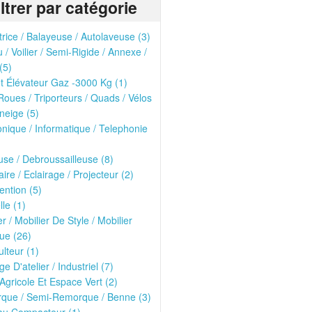
iltrer par catégorie
trice / Balayeuse / Autolaveuse (3)
 / Voilier / Semi-Rigide / Annexe /
(5)
t Élévateur Gaz -3000 Kg (1)
oues / Triporteurs / Quads / Vélos
neige (5)
onique / Informatique / Telephonie
se / Debroussailleuse (8)
ire / Eclairage / Projecteur (2)
ntion (5)
lle (1)
er / Mobilier De Style / Mobilier
ue (26)
lteur (1)
ge D'atelier / Industriel (7)
 Agricole Et Espace Vert (2)
que / Semi-Remorque / Benne (3)