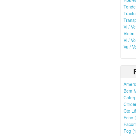
Roule
Tonde
Tracto
Transp
Vi / Ve
Vidéo 
Vl / Vo
Vu / V
Americ
Bem Mu
Caterpi
Citroë
Cte Li
Echo (
Facom
Fog (1