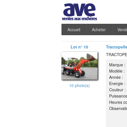
Accueil
Acheter
Vend
Lot n° 10
Tractopell
TRACTOPE
Marque :
Modèle :
Année :
Energie :
10 photo(s)
Couleur :
Puissance
Heures co
Observati