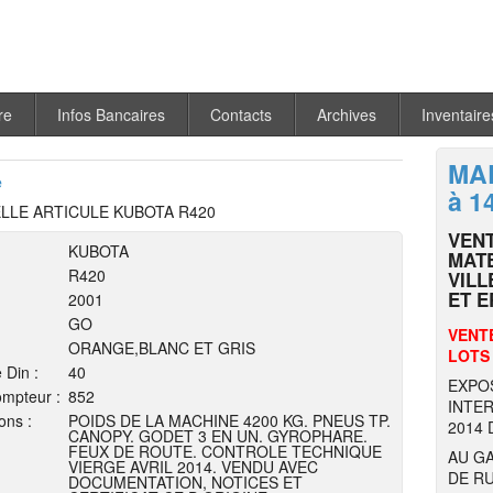
re
Infos Bancaires
Contacts
Archives
Inventaire
MAR
e
à 1
LLE ARTICULE KUBOTA R420
VEN
KUBOTA
MATE
R420
VILL
ET E
2001
GO
VENTE
ORANGE,BLANC ET GRIS
LOTS
 Din :
40
EXPO
mpteur :
852
INTER
ons :
POIDS DE LA MACHINE 4200 KG. PNEUS TP.
2014 
CANOPY. GODET 3 EN UN. GYROPHARE.
FEUX DE ROUTE. CONTROLE TECHNIQUE
AU GA
VIERGE AVRIL 2014. VENDU AVEC
DE RU
DOCUMENTATION, NOTICES ET