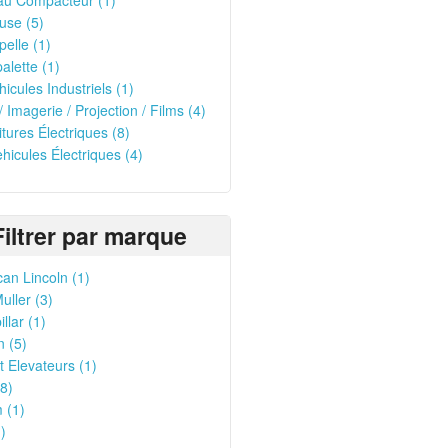
au Compacteur (1)
use (5)
pelle (1)
alette (1)
hicules Industriels (1)
/ Imagerie / Projection / Films (4)
itures Électriques (8)
ehicules Électriques (4)
Filtrer par marque
an Lincoln (1)
ller (3)
llar (1)
n (5)
ft Elevateurs (1)
8)
 (1)
)