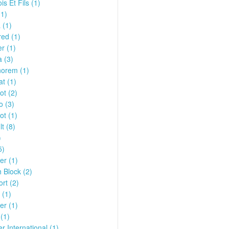
is Et Fils (1)
(1)
 (1)
ed (1)
r (1)
 (3)
orem (1)
t (1)
t (2)
o (3)
ot (1)
t (8)
)
5)
er (1)
 Block (2)
ort (2)
 (1)
er (1)
 (1)
r International (1)