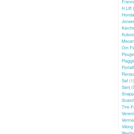
Franco
H Lift 
Honda
Jonser
Karche
Kubota
Mecan
Om Fia
Peugeo
Piaggi
Portafl
Renaul
Saf (1
Sanj (
Snapp
Snatch
Tire-F
Verem
Verme
Viking
Werthe