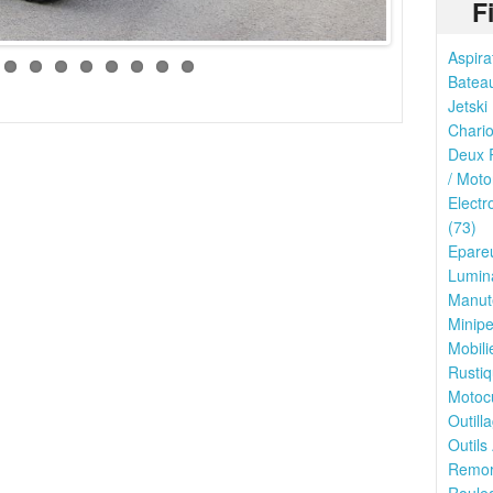
F
Aspira
Bateau
Jetski 
Chario
Deux R
/ Moto
Electr
(73)
Epareu
Lumina
Manute
Minipe
Mobili
Rustiq
Motocu
Outilla
Outils
Remor