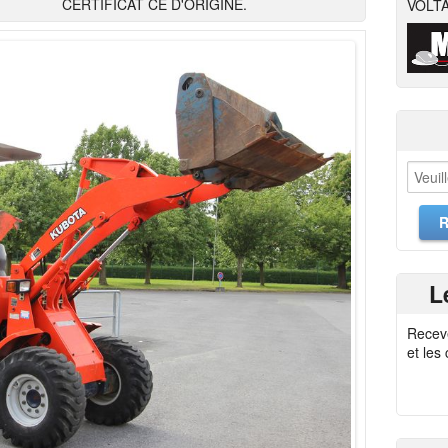
CERTIFICAT CE D'ORIGINE.
VOLTA
L
Recev
et les