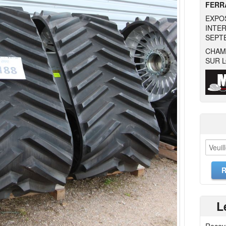
FERRA
EXPO
INTER
SEPTE
CHAM
SUR L
L