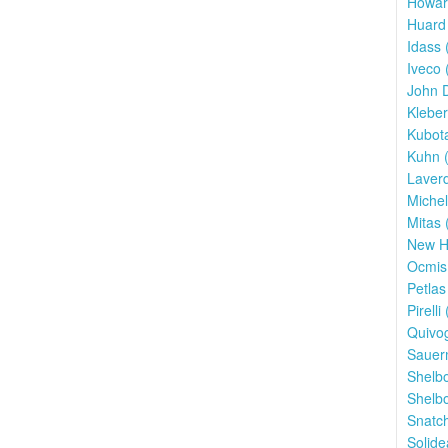
Howar
Huard 
Idass 
Iveco 
John 
Kleber
Kubota
Kuhn (
Laverd
Michel
Mitas 
New Ho
Ocmis
Petlas
Pirelli 
Quivo
Sauer
Shelbo
Shelbo
Snatch
Solide