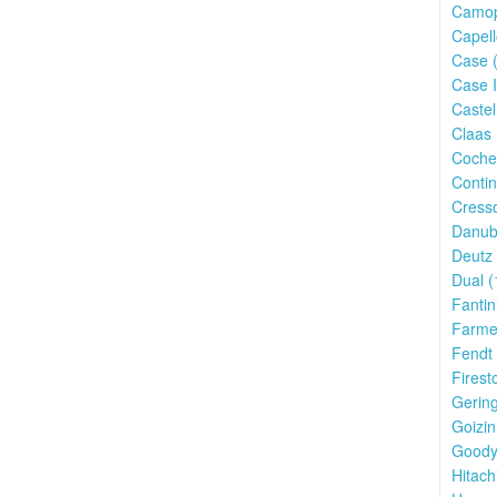
Camop
Capell
Case (
Case I
Castel
Claas 
Cochet
Contin
Cresso
Danub
Deutz 
Dual (
Fantin
Farmet
Fendt 
Firest
Gering
Goizin
Goody
Hitach