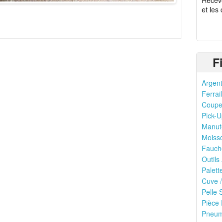
Recev
et les
F
Argent
Ferrail
Coupe 
Pick-U
Manute
Moisso
Fauch
Outils
Palett
Cuve /
Pelle 
Pièce 
Pneuma