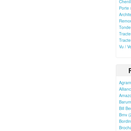
Chenil
Porte 
Archit
Remor
Tonde
Tracte
Tracte
Vu / V
Agram
Allian
Amazo
Barum
Bill Be
Bmv (
Bordin
Brocha