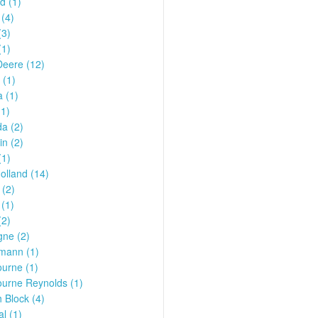
d (1)
(4)
(3)
(1)
Deere (12)
 (1)
 (1)
1)
a (2)
in (2)
(1)
lland (14)
 (2)
 (1)
(2)
gne (2)
mann (1)
urne (1)
urne Reynolds (1)
 Block (4)
al (1)