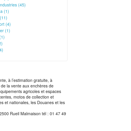
Industries (45)
a (1)
(11)
ort (4)
er (1)
(1)
2)
4)
, à l’estimation gratuite, à
ais de la vente aux enchères de
t équipements agricoles et espaces
centes, motos de collection et
les et nationales, les Douanes et les
2500 Rueil Malmaison tél : 01 47 49