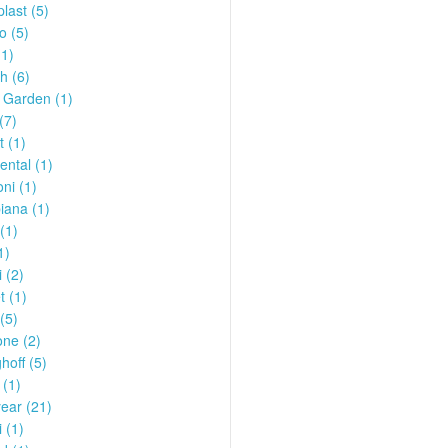
last (5)
o (5)
1)
h (6)
 Garden (1)
(7)
 (1)
ental (1)
ni (1)
iana (1)
(1)
1)
i (2)
 (1)
(5)
one (2)
hoff (5)
 (1)
ear (21)
i (1)