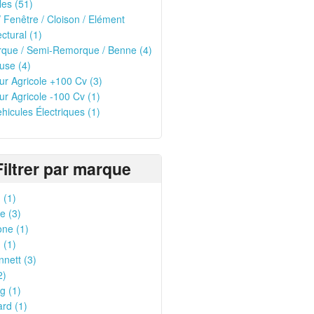
les (51)
/ Fenêtre / Cloison / Elément
ectural (1)
que / Semi-Remorque / Benne (4)
use (4)
ur Agricole +100 Cv (3)
ur Agricole -100 Cv (1)
ehicules Électriques (1)
Filtrer par marque
 (1)
ce (3)
ne (1)
 (1)
nnett (3)
2)
g (1)
rd (1)