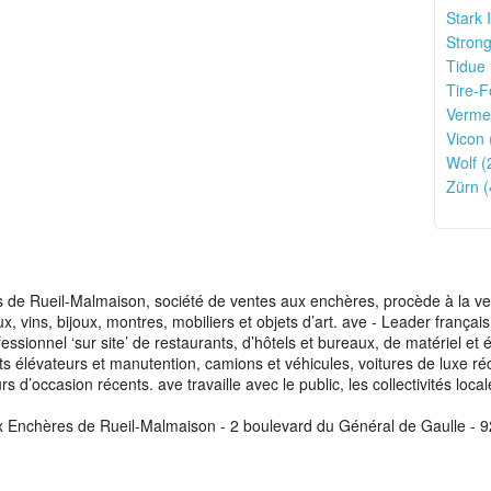
Stark 
Strong
Tidue 
Tire-F
Verme
Vicon 
Wolf (
Zürn (
de Rueil-Malmaison, société de ventes aux enchères, procède à la vente
aux, vins, bijoux, montres, mobiliers et objets d’art. ave - Leader franç
fessionnel ‘sur site’ de restaurants, d’hôtels et bureaux, de matériel e
ots élévateurs et manutention, camions et véhicules, voitures de luxe ré
s d’occasion récents. ave travaille avec le public, les collectivités loca
x Enchères de Rueil-Malmaison - 2 boulevard du Général de Gaulle - 9