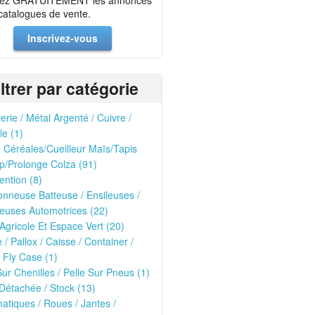
ez GRATUITEMENT les annonces
 catalogues de vente.
Inscrivez-vous
iltrer par catégorie
erie / Métal Argenté / Cuivre /
le (1)
Céréales/Cueilleur Maïs/Tapis
p/Prolonge Colza (91)
ntion (8)
nneuse Batteuse / Ensileuses /
euses Automotrices (22)
 Agricole Et Espace Vert (20)
e / Pallox / Caisse / Container /
 Fly Case (1)
Sur Chenilles / Pelle Sur Pneus (1)
Détachée / Stock (13)
tiques / Roues / Jantes /