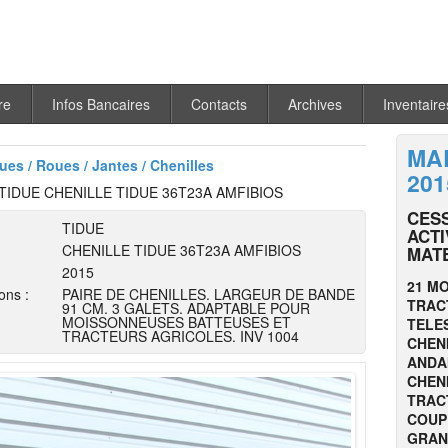
re
Infos Bancaires
Contacts
Archives
Inventaire
MA
es / Roues / Jantes / Chenilles
201
TIDUE CHENILLE TIDUE 36T23A AMFIBIOS
CESS
TIDUE
ACTI
CHENILLE TIDUE 36T23A AMFIBIOS
MATE
2015
21 M
ons :
PAIRE DE CHENILLES. LARGEUR DE BANDE
TRAC
91 CM. 3 GALETS. ADAPTABLE POUR
MOISSONNEUSES BATTEUSES ET
TELES
TRACTEURS AGRICOLES. INV 1004
CHENI
ANDA
CHEN
TRACT
COUP
GRAND