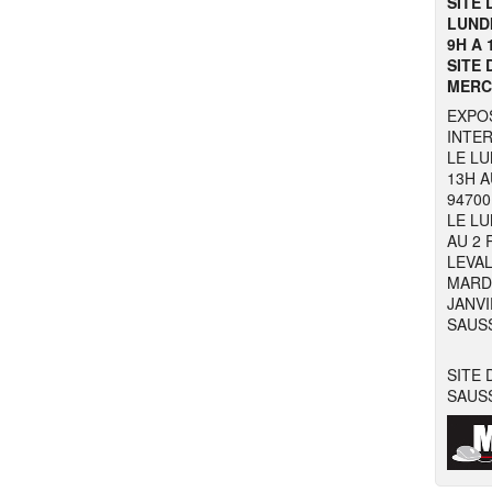
SITE 
LUNDI
9H A 
SITE 
MERCR
EXPO
INTER
LE LU
13H A
9470
LE LU
AU 2 
LEVA
MARDI
JANVI
SAUSS
SITE 
SAUSS