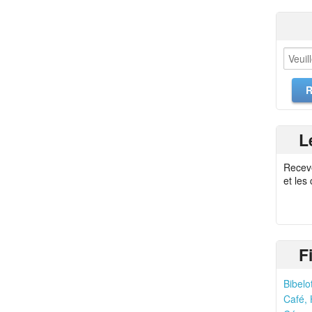
L
Recev
et les
F
Bibelo
Café, 