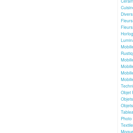
Cérami
Cuisin
Divers
Fleurs 
Fleurs
Horlog
Lumina
Mobili
Rustiq
Mobili
Mobili
Mobili
Mobili
Techni
Objet P
Objets
Objets
Tablea
Photo 
Textile
Moquet