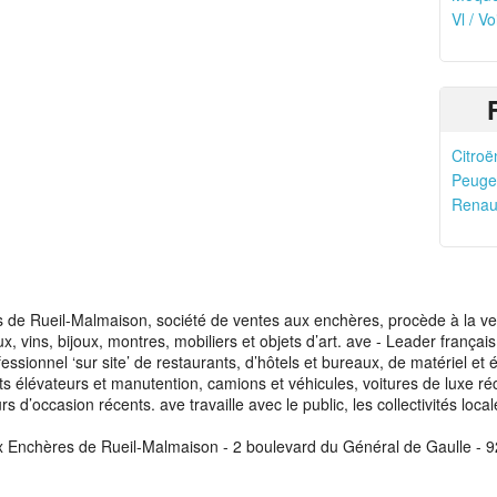
Vl / Vo
Citroë
Peugeo
Renaul
de Rueil-Malmaison, société de ventes aux enchères, procède à la vente
aux, vins, bijoux, montres, mobiliers et objets d’art. ave - Leader franç
fessionnel ‘sur site’ de restaurants, d’hôtels et bureaux, de matériel e
ots élévateurs et manutention, camions et véhicules, voitures de luxe ré
s d’occasion récents. ave travaille avec le public, les collectivités loca
x Enchères de Rueil-Malmaison - 2 boulevard du Général de Gaulle - 9