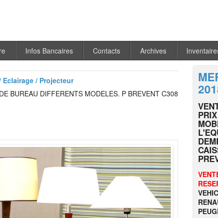
re
Infos Bancaires
Contacts
Archives
Inventaire
MER
 Eclairage / Projecteur
201
 DE BUREAU DIFFERENTS MODELES. P BREVENT C308
VEN
PRIX
MOBI
L'EQ
DEM
CAIS
PRE
VENT
RESE
VEHIC
RENAU
PEUGE