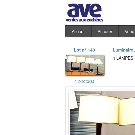
Accueil
Acheter
Vend
Lot n° 148
Luminaire /
4 LAMPES
1 photo(s)