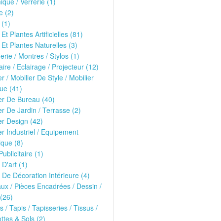
que / Verrerie (1)
e (2)
 (1)
Et Plantes Artificielles (81)
 Et Plantes Naturelles (3)
erie / Montres / Stylos (1)
ire / Eclairage / Projecteur (12)
er / Mobilier De Style / Mobilier
ue (41)
er De Bureau (40)
er De Jardin / Terrasse (2)
er Design (42)
er Industriel / Equipement
que (8)
ublicitaire (1)
 D'art (1)
 De Décoration Intérieure (4)
ux / Pièces Encadrées / Dessin /
(26)
s / Tapis / Tapisseries / Tissus /
tes & Sols (2)