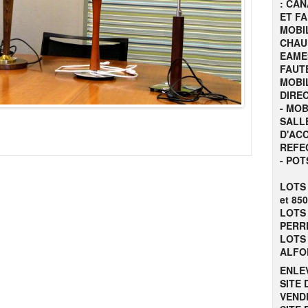
: CA
ET FA
MOBIL
CHAU
EAME
FAUTE
MOBI
DIREC
- MOB
SALL
D'ACC
REFE
- POT
LOTS 
et 850
LOTS 
PERRE
LOTS 
ALFOR
ENLE
SITE 
VENDR