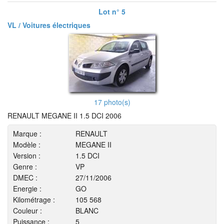
Lot n° 5
VL / Voitures électriques
17 photo(s)
RENAULT MEGANE II 1.5 DCI 2006
Marque :
RENAULT
Modèle :
MEGANE II
Version :
1.5 DCI
Genre :
VP
DMEC :
27/11/2006
Energie :
GO
Kilométrage :
105 568
Couleur :
BLANC
Puissance :
5