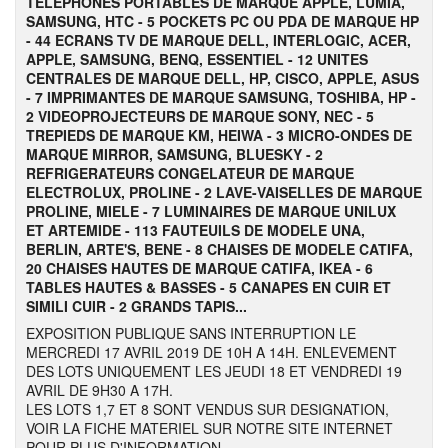
TELEPHONES PORTABLES DE MARQUE APPLE, LUMIA,
SAMSUNG, HTC - 5 POCKETS PC OU PDA DE MARQUE HP
- 44 ECRANS TV DE MARQUE DELL, INTERLOGIC, ACER,
APPLE, SAMSUNG, BENQ, ESSENTIEL - 12 UNITES
CENTRALES DE MARQUE DELL, HP, CISCO, APPLE, ASUS
- 7 IMPRIMANTES DE MARQUE SAMSUNG, TOSHIBA, HP
-
2 VIDEOPROJECTEURS DE MARQUE SONY, NEC - 5
TREPIEDS DE MARQUE KM, HEIWA - 3 MICRO-ONDES DE
MARQUE MIRROR, SAMSUNG, BLUESKY - 2
REFRIGERATEURS CONGELATEUR DE MARQUE
ELECTROLUX, PROLINE - 2 LAVE-VAISELLES DE MARQUE
PROLINE, MIELE - 7 LUMINAIRES DE MARQUE UNILUX
ET ARTEMIDE - 113 FAUTEUILS DE MODELE UNA,
BERLIN, ARTE'S, BENE - 8 CHAISES DE MODELE CATIFA,
20 CHAISES HAUTES DE MARQUE CATIFA, IKEA - 6
TABLES HAUTES & BASSES - 5 CANAPES EN CUIR ET
SIMILI CUIR - 2 GRANDS TAPIS...
EXPOSITION PUBLIQUE SANS INTERRUPTION LE
MERCREDI 17 AVRIL 2019 DE 10H A 14H. ENLEVEMENT
DES LOTS UNIQUEMENT LES JEUDI 18 ET VENDREDI 19
AVRIL DE 9H30 A 17H.
LES LOTS 1,7 ET 8 SONT VENDUS SUR DESIGNATION,
VOIR LA FICHE MATERIEL SUR NOTRE SITE INTERNET
POUR PLUS D'INFORMATION.