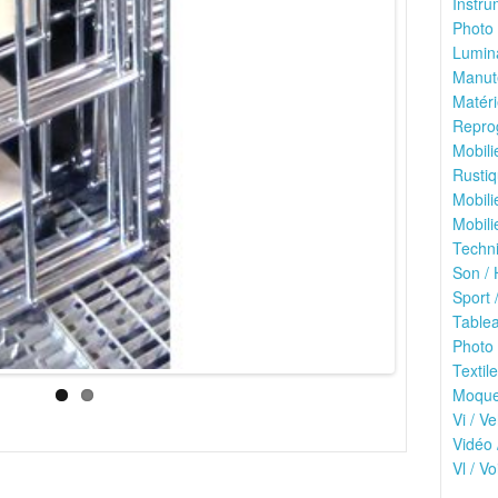
Instru
Photo 
Lumina
Manute
Matéri
Reprog
Mobili
Rustiq
Mobili
Mobili
Techni
Son / 
Sport /
Tablea
Photo 
Textile
Moquet
Vi / Ve
Vidéo 
Vl / V