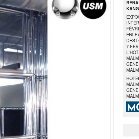
RENA
KANG
EXPO
INTE
FÉVRI
ENLE
DES L
7 FÉV
L'HOT
MALM
GENER
MALM
HOTEL
MALM
GENER
MALM