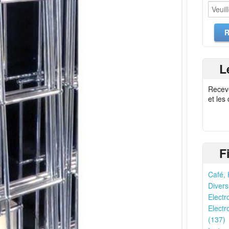
L
Recev
et les
F
Café, 
Divers
Electr
Electr
(137)