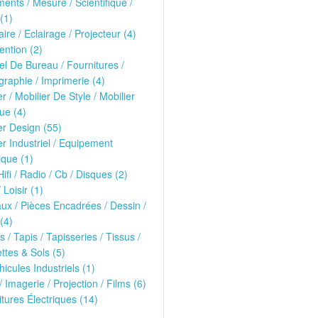
ments / Mesure / Scientifique /
(1)
ire / Eclairage / Projecteur (4)
ntion (2)
el De Bureau / Fournitures /
raphie / Imprimerie (4)
er / Mobilier De Style / Mobilier
ue (4)
er Design (55)
er Industriel / Equipement
que (1)
Hifi / Radio / Cb / Disques (2)
 Loisir (1)
ux / Pièces Encadrées / Dessin /
(4)
s / Tapis / Tapisseries / Tissus /
tes & Sols (5)
hicules Industriels (1)
/ Imagerie / Projection / Films (6)
oitures Électriques (14)