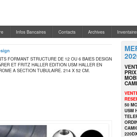
re
Infos Bancaires
Contacts
Archives
Inventaire
MER
esign
202
NTS FORMANT STRUCTURE DE 12 OU 6 BAIES DESIGN
RER ET FRITZ HALLER EDITION USM HALLER EN
VEN
OME A SECTION TUBULAIRE. 214 X 52 CM.
PRIX
MOBI
CAMI
VENT
RESE
50 MO
USM H
TELEP
ORDI
CAMI
220DX