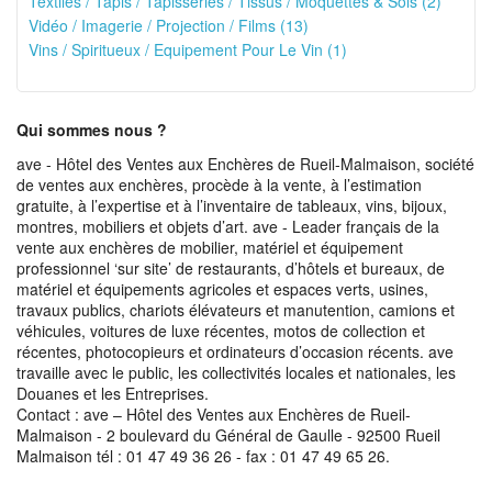
Textiles / Tapis / Tapisseries / Tissus / Moquettes & Sols (2)
Vidéo / Imagerie / Projection / Films (13)
Vins / Spiritueux / Equipement Pour Le Vin (1)
Qui sommes nous ?
ave - Hôtel des Ventes aux Enchères de Rueil-Malmaison, société
de ventes aux enchères, procède à la vente, à l’estimation
gratuite, à l’expertise et à l’inventaire de tableaux, vins, bijoux,
montres, mobiliers et objets d’art. ave - Leader français de la
vente aux enchères de mobilier, matériel et équipement
professionnel ‘sur site’ de restaurants, d’hôtels et bureaux, de
matériel et équipements agricoles et espaces verts, usines,
travaux publics, chariots élévateurs et manutention, camions et
véhicules, voitures de luxe récentes, motos de collection et
récentes, photocopieurs et ordinateurs d’occasion récents. ave
travaille avec le public, les collectivités locales et nationales, les
Douanes et les Entreprises.
Contact : ave – Hôtel des Ventes aux Enchères de Rueil-
Malmaison - 2 boulevard du Général de Gaulle - 92500 Rueil
Malmaison tél : 01 47 49 36 26 - fax : 01 47 49 65 26.