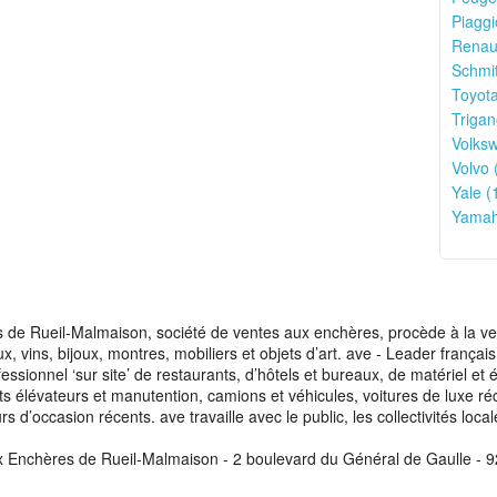
Piaggi
Renaul
Schmit
Toyota
Trigan
Volks
Volvo 
Yale (
Yamah
de Rueil-Malmaison, société de ventes aux enchères, procède à la vente
aux, vins, bijoux, montres, mobiliers et objets d’art. ave - Leader franç
fessionnel ‘sur site’ de restaurants, d’hôtels et bureaux, de matériel e
ots élévateurs et manutention, camions et véhicules, voitures de luxe ré
s d’occasion récents. ave travaille avec le public, les collectivités loca
x Enchères de Rueil-Malmaison - 2 boulevard du Général de Gaulle - 9