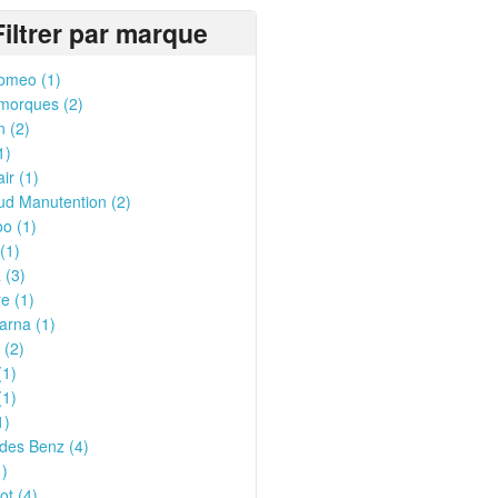
Filtrer par marque
omeo (1)
morques (2)
n (2)
1)
ir (1)
ud Manutention (2)
o (1)
(1)
 (3)
e (1)
arna (1)
 (2)
(1)
(1)
1)
des Benz (4)
1)
t (4)