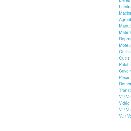
Livres
Lumina
Machin
Agroal
Manute
Matéri
Reprog
Moteu
Outilla
Outils
Palett
Cuve /
Pièce 
Remor
Transp
Vi / Ve
Vidéo 
Vl / V
Vu / V