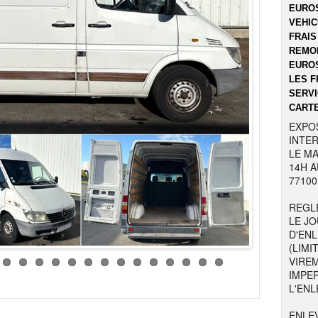
EUROS
VEHIC
FRAIS
REMOR
EUROS
LES F
SERVI
CARTE
EXPO
INTER
LE MA
14H A
77100
REGL
LE JO
D'EN
(LIMI
VIRE
IMPE
L'ENL
ENLE