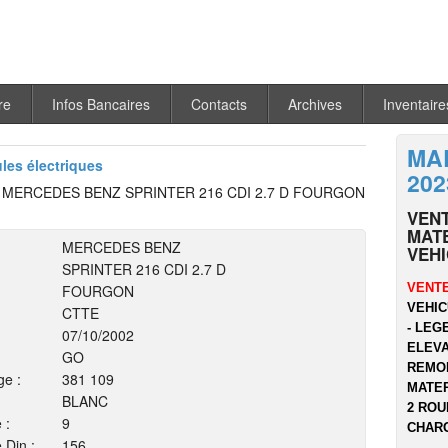
re
Infos Bancaires
Contacts
Archives
Inventaire
MA
ules électriques
202
MERCEDES BENZ SPRINTER 216 CDI 2.7 D FOURGON
VEN
MATE
MERCEDES BENZ
VEH
SPRINTER 216 CDI 2.7 D
VENTE
FOURGON
VEHIC
CTTE
- LEG
07/10/2002
ELEVA
GO
REMOR
ge :
381 109
MATER
BLANC
2 ROU
 :
9
CHARG
 Din :
156