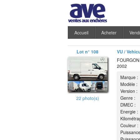
Accueil
Acheter
Vend
Lot n° 108
VU / Vehic
FOURGON 
2002
Marque :
Modèle :
Version :
Genre :
22 photo(s)
DMEC :
Energie :
Kilométra
Couleur :
Puissance
Puissance