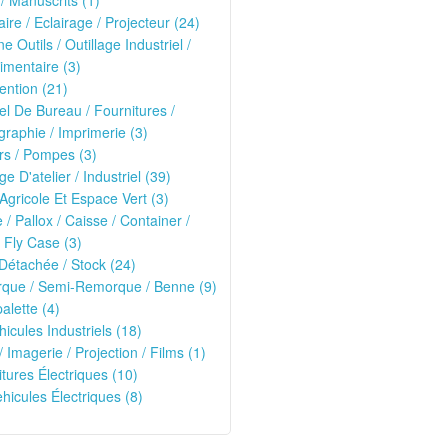
 / Manuscrits (1)
ire / Eclairage / Projecteur (24)
e Outils / Outillage Industriel /
imentaire (3)
ntion (21)
el De Bureau / Fournitures /
raphie / Imprimerie (3)
rs / Pompes (3)
ge D'atelier / Industriel (39)
 Agricole Et Espace Vert (3)
e / Pallox / Caisse / Container /
 Fly Case (3)
Détachée / Stock (24)
que / Semi-Remorque / Benne (9)
alette (4)
hicules Industriels (18)
/ Imagerie / Projection / Films (1)
oitures Électriques (10)
ehicules Électriques (8)