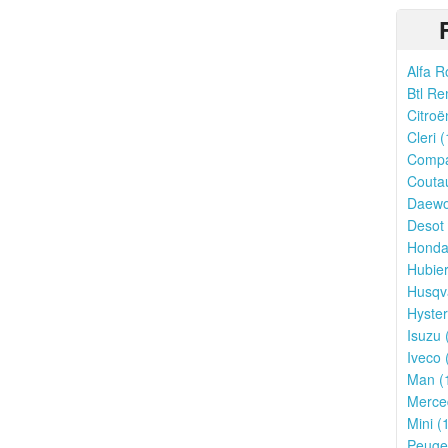
Alfa R
Btl Re
Citroë
Cleri (
Compa
Couta
Daewo
Desot 
Honda
Hubier
Husqv
Hyster
Isuzu 
Iveco 
Man (
Merce
Mini (
Peugeo