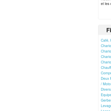
et les
F
Café, 
Chario
Chario
Chario
Chario
Chauff
Compr
Deux R
/ Moto
Divers
Equipe
Gerbeu
Levage