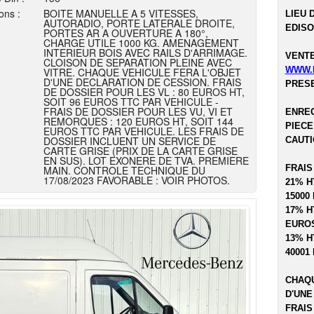
ons :
BOITE MANUELLE A 5 VITESSES,
LIEU 
AUTORADIO, PORTE LATERALE DROITE,
EDISO
PORTES AR A OUVERTURE A 180°,
CHARGE UTILE 1000 KG. AMENAGEMENT
INTERIEUR BOIS AVEC RAILS D'ARRIMAGE.
VENTE
CLOISON DE SEPARATION PLEINE AVEC
WWW.
VITRE. CHAQUE VEHICULE FERA L'OBJET
D'UNE DECLARATION DE CESSION. FRAIS
PRESE
DE DOSSIER POUR LES VL : 80 EUROS HT,
SOIT 96 EUROS TTC PAR VEHICULE -
FRAIS DE DOSSIER POUR LES VU, VI ET
ENREG
REMORQUES : 120 EUROS HT, SOIT 144
PIECE
EUROS TTC PAR VEHICULE. LES FRAIS DE
DOSSIER INCLUENT UN SERVICE DE
CAUTI
CARTE GRISE (PRIX DE LA CARTE GRISE
EN SUS). LOT EXONERE DE TVA. PREMIERE
FRAIS
MAIN. CONTROLE TECHNIQUE DU
17/08/2023 FAVORABLE : VOIR PHOTOS.
21% H
15000
17% H
EUROS
13% H
40001
CHAQU
D'UNE
FRAIS