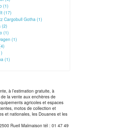
o (1)
t (17)
z Cargobull Gotha (1)
 (2)
o (1)
wagen (1)
(4)
1)
a (1)
, à l’estimation gratuite, à
ais de la vente aux enchères de
t équipements agricoles et espaces
centes, motos de collection et
les et nationales, les Douanes et les
2500 Rueil Malmaison tél : 01 47 49