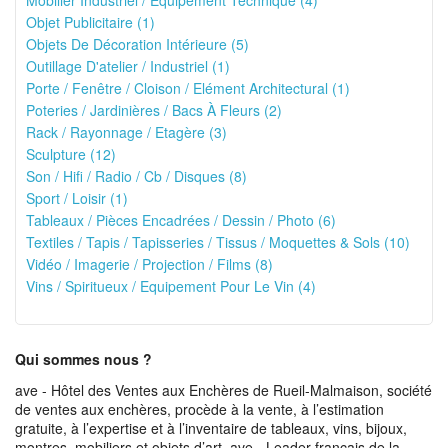
Mobilier Industriel / Equipement Technique (4)
Objet Publicitaire (1)
Objets De Décoration Intérieure (5)
Outillage D'atelier / Industriel (1)
Porte / Fenêtre / Cloison / Elément Architectural (1)
Poteries / Jardinières / Bacs À Fleurs (2)
Rack / Rayonnage / Etagère (3)
Sculpture (12)
Son / Hifi / Radio / Cb / Disques (8)
Sport / Loisir (1)
Tableaux / Pièces Encadrées / Dessin / Photo (6)
Textiles / Tapis / Tapisseries / Tissus / Moquettes & Sols (10)
Vidéo / Imagerie / Projection / Films (8)
Vins / Spiritueux / Equipement Pour Le Vin (4)
Qui sommes nous ?
ave - Hôtel des Ventes aux Enchères de Rueil-Malmaison, société
de ventes aux enchères, procède à la vente, à l’estimation
gratuite, à l’expertise et à l’inventaire de tableaux, vins, bijoux,
montres, mobiliers et objets d’art. ave - Leader français de la