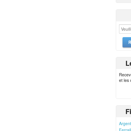
L
Recev
et les
F
Argent
Ferrail