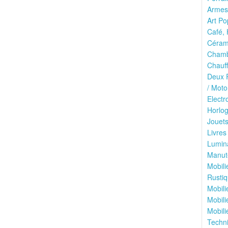
Armes 
Art Po
Café, 
Cérami
Chamb
Chauff
Deux R
/ Moto
Electr
Horlog
Jouets
Livres
Lumina
Manute
Mobili
Rustiq
Mobili
Mobili
Mobili
Techni