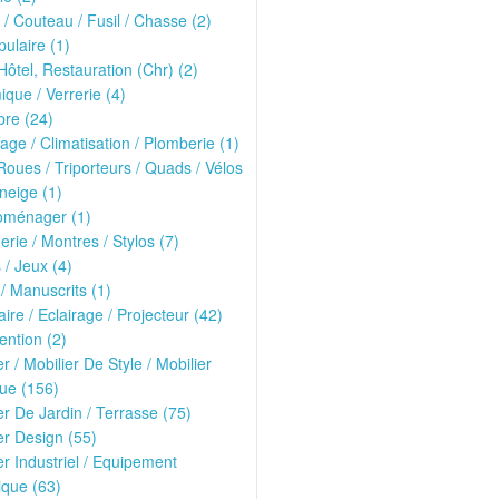
/ Couteau / Fusil / Chasse (2)
pulaire (1)
Hôtel, Restauration (Chr) (2)
que / Verrerie (4)
re (24)
age / Climatisation / Plomberie (1)
oues / Triporteurs / Quads / Vélos
neige (1)
oménager (1)
erie / Montres / Stylos (7)
 / Jeux (4)
 / Manuscrits (1)
ire / Eclairage / Projecteur (42)
ntion (2)
er / Mobilier De Style / Mobilier
ue (156)
er De Jardin / Terrasse (75)
er Design (55)
er Industriel / Equipement
que (63)