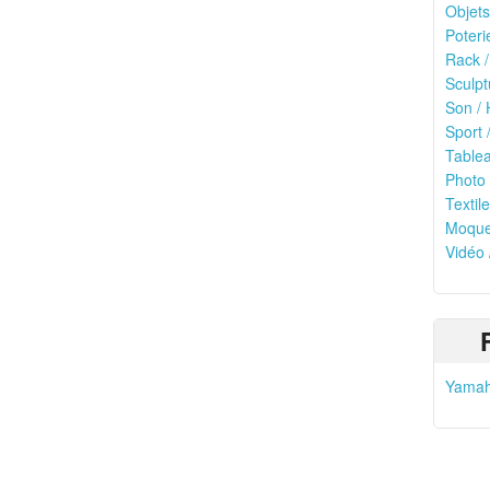
Objets
Poteri
Rack /
Sculpt
Son / 
Sport /
Tablea
Photo 
Textile
Moquet
Vidéo 
Yamah