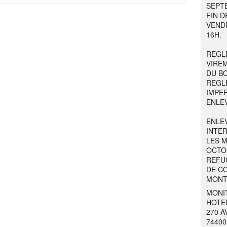
SEPTE
FIN D
VENDR
16H.
REGL
VIRE
DU B
REGL
IMPE
ENLE
ENLE
INTER
LES M
OCTOB
REFUG
DE C
MONT
MONIT
HOTEL
270 
7440