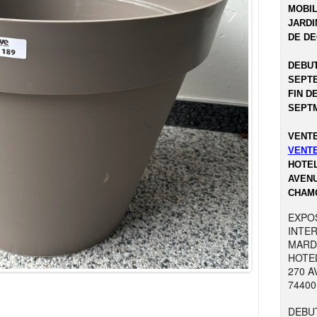
MOBIL
JARDI
DE DEC
DEBUT
SEPTE
FIN D
SEPTM
VENTE
VENTE
HOTEL
AVENU
CHAMO
EXPO
INTER
MARDI
HOTEL
270 
7440
DEBUT