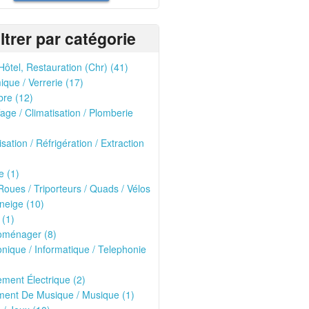
iltrer par catégorie
Hôtel, Restauration (Chr) (41)
que / Verrerie (17)
re (12)
age / Climatisation / Plomberie
isation / Réfrigération / Extraction
e (1)
oues / Triporteurs / Quads / Vélos
neige (10)
 (1)
oménager (8)
onique / Informatique / Telephonie
ment Électrique (2)
ment De Musique / Musique (1)