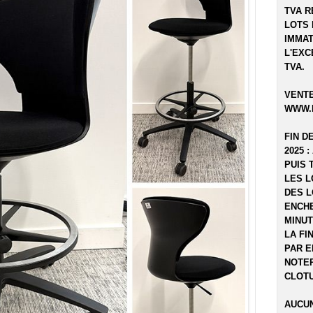
TVA R
LOTS 
IMMAT
L'EXC
TVA.
VENTE
WWW.
FIN D
2025 :
PUIS 
LES L
DES L
ENCHE
MINUT
LA FI
PAR E
NOTER
CLOTU
AUCUN