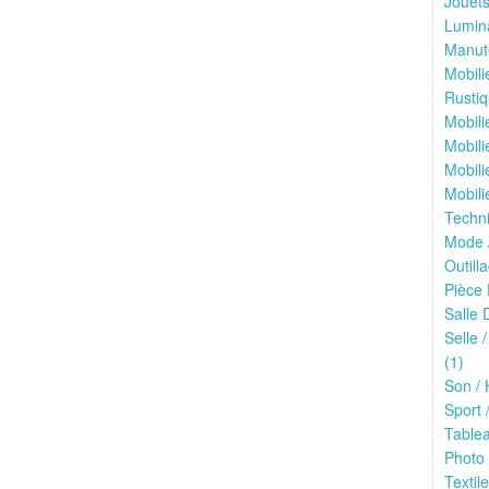
Jouets
Lumina
Manute
Mobili
Rustiq
Mobili
Mobili
Mobili
Mobili
Techni
Mode /
Outilla
Pièce 
Salle 
Selle 
(1)
Son / 
Sport /
Tablea
Photo 
Textile