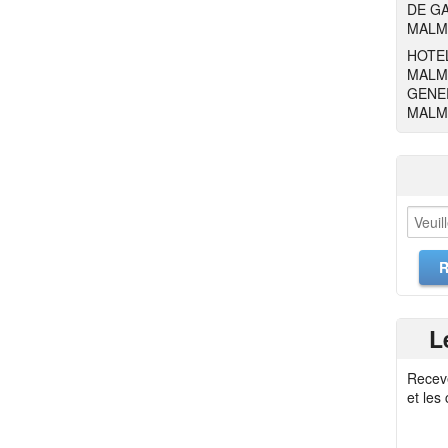
DE GA
MALM
HOTEL
MALM
GENER
MALM
L
Recev
et les