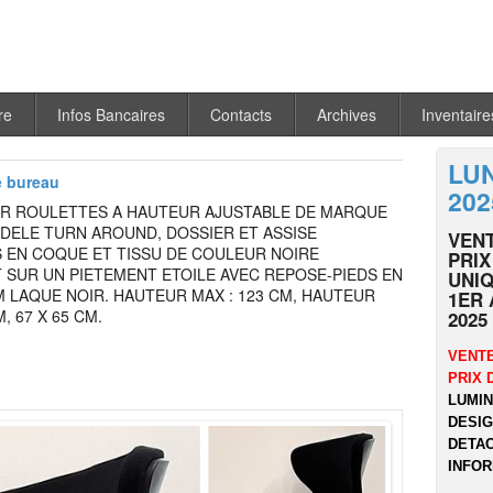
re
Infos Bancaires
Contacts
Archives
Inventaire
LU
e bureau
202
UR ROULETTES A HAUTEUR AJUSTABLE DE MARQUE
DELE TURN AROUND, DOSSIER ET ASSISE
VEN
S EN COQUE ET TISSU DE COULEUR NOIRE
PRIX
 SUR UN PIETEMENT ETOILE AVEC REPOSE-PIEDS EN
UNIQ
 LAQUE NOIR. HAUTEUR MAX : 123 CM, HAUTEUR
1ER 
M, 67 X 65 CM.
2025
VENTE
PRIX 
LUMIN
DESIG
DETAC
INFOR