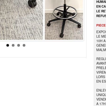
HUMAI
EN CA
LE RE
REFUS
PIECE
EXPOS
LE ME
10H A
GENER
MALM
REGL
AVAN
PREL
VIRE
LORS
EN E
ENLE
UNIQU
VENDR
A 17H