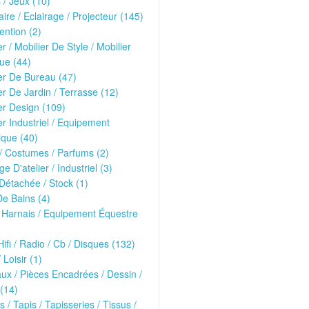
 / Jeux (10)
ire / Eclairage / Projecteur (145)
ntion (2)
er / Mobilier De Style / Mobilier
ue (44)
er De Bureau (47)
er De Jardin / Terrasse (12)
er Design (109)
er Industriel / Equipement
que (40)
 Costumes / Parfums (2)
ge D'atelier / Industriel (3)
Détachée / Stock (1)
De Bains (4)
/ Harnais / Equipement Équestre
Hifi / Radio / Cb / Disques (132)
 Loisir (1)
ux / Pièces Encadrées / Dessin /
(14)
s / Tapis / Tapisseries / Tissus /