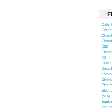
F
Café, 
Cérami
Chamb
Chauff
(22)
Climat
(4)
Cuisin
Deux R
/ Moto
Divers
Electr
Electr
(516)
Equipe
Instru