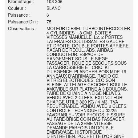
Kilométrage :
103 306
Couleur :
BLANC
Puissance :
6
Puissance Din :
75
Observations :
MOTEUR DIESEL TURBO INTERCOOLER
4 CYLINDRES 1.8 CM3. BOITE 5
VITESSES MANUELLE. L2. 2 PORTES
LATERALES COULISSANTES GAUCHE
ET DROITE. DOUBLE PORTES ARRIERE.
RADAR DE RECUL. ABS. AIRBAG
CONDUCTEUR. ESPACE DE
RANGEMENT SOUS LE SIEGE
PASSAGER. ROUE DE SECOURS SOUS
LA CARROSSERIE ET CRIC. KIT
D'URGENCE. PLANCHER BOIS MDP. 19
ANNEAUX D'ARRIMAGE. RADIO CD.
VITRES ELECTRIQUES. CLOISON
PLEINE. ATTELAGE CROCHET BOULLE
AMOVIBLE SUR PLATINE A 3 BOULONS.
PAIRE DE CHAINE A NEIGE NEUVES.
VENDU AVEC 2 CLEFS. EXTINCTEUR.
CHARGE UTILE 820 KG / 4 M3. TVA
RECUPERABLE. VENDU AVEC 2 CLEFS.
CONTROLE TECHNIQUE DU 02/25
FAVORABLE - VOIR PHOTOS. FISSURE
AU PARE-BRISE COIN BAS PASSAGER.
PASSAGE DE LA 3EME VITESSE
DEMANDE PARFOIS UN DOUBLE
EMBRAYAGE. HISTORIQUE
D'ENTRETIEN. POCHETTE D'ORIGINE