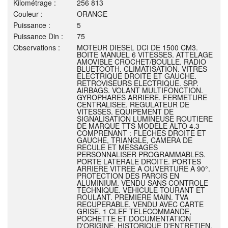
Kilométrage :
256 813
Couleur :
ORANGE
Puissance :
5
Puissance Din :
75
Observations :
MOTEUR DIESEL DCI DE 1500 CM3.
BOITE MANUEL 6 VITESSES. ATTELAGE
AMOVIBLE CROCHET/BOULLE. RADIO
BLUETOOTH. CLIMATISATION. VITRES
ELECTRIQUE DROITE ET GAUCHE.
RETROVISEURS ELECTRIQUE. SRP.
AIRBAGS. VOLANT MULTIFONCTION.
GYROPHARES ARRIERE. FERMETURE
CENTRALISEE. REGULATEUR DE
VITESSES. EQUIPEMENT DE
SIGNALISATION LUMINEUSE ROUTIERE
DE MARQUE TTS MODELE ALTO 4.3
COMPRENANT : FLECHES DROITE ET
GAUCHE, TRIANGLE, CAMERA DE
RECULE ET MESSAGES
PERSONNALISER PROGRAMMABLES.
PORTE LATERALE DROITE. PORTES
ARRIERE VITREE A OUVERTURE A 90°.
PROTECTION DES PAROIS EN
ALUMINIUM. VENDU SANS CONTROLE
TECHNIQUE. VEHICULE TOURANT ET
ROULANT. PREMIERE MAIN. TVA
RECUPERABLE. VENDU AVEC CARTE
GRISE, 1 CLEF TELECOMMANDE,
POCHETTE ET DOCUMENTATION
D'ORIGINE, HISTORIQUE D'ENTRETIEN.