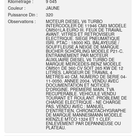
Kilométrage :
9 045
Couleur :
JAUNE
Puissance Din :
320
Observations :
MOTEUR DIESEL V6 TURBO
INTERCOOLER DE 11946 CM3 MODELE
OM501LA EURO III. FEUX DE TRAVAIL
AVANT. VITRES ET RETROVISEUR
ELECTRIQUE. SIEGE PNEUMATIQUE
ISRI. PTAC : 18000 KG. BALAYEUSE /
SOUFFLEUSE A NEIGE DE MARQUE
BUCHER SCHÖRLING MODELE P21-C.
ENTRAINEMENT PAR MOTEUR
AUXILIAIRE DIESEL V6 TURBO DE
MARQUE MERCEDES-BENZ MODELE
OM501 DE 360 CV SOIT 265 KW DE 12
LITRES. LARGEUR DE TRAVAIL 4
METRES 40 CM. NUMERO DE SERIE 04-
11-0050. ANNEE 2004. VENDU AVEC
DOCUMENTATION ET NOTICES
D'ORIGINE. PREMIERE MAIN. TVA
RECUPERABLE. VEHICULE VENDU
TOURANT ET ROULANT. PROBLEME DE
CHARGE ELECTRIQUE - NE CHARGE
PAS. VENDU AVEC : MANUEL
D'ENTRETIEN, CHRONOTACHYGRAPHE
DE MARQUE MANNESMANN MODELE
KIENZLE MTCO 1324 ET 1 CLEF.
ENLEVEMENT PAR DEPANNEUSE OU
PLATEAU.