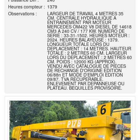
Heures compteur :
1379
Observations :
LARGEUR DE TRAVAIL 4 METRES 35
CM. CENTRALE HYDRAULIQUE A
ENTRAINEMENT PAR MOTEUR
MERCEDES OM422 V8 DIESEL DE 14618
CM3 A 240 CV / 177 KW. NUMERO DE
SERIE : 33-31-1502. HEURES MOTEUR :
2024. HEURES BALAYEUSE : 1379.
LONGUEUR TOTALE LORS DU
DEPLACEMENT : 14 METRES. HAUTEUR
TOTALE : 2 METRES 60 CM. LARGEUR
LORS DU DEPLACEMENT : 2 METRES 60
CM. POIDS : 12000 KG (APPROX).
VENDU AVEC CATALOGUE DE PIECES
DE RECHANGE D'ORIGINE EDITION
06/88n ET MODE D'EMPLOI EDITION
09/87. TVA RECUPERABLE.
ENLEVEMENT PAR DEPANNEUSE OU
PLATEAU. BEQUILLES PROVISOIRE.