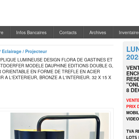
re
Infos Bancaires
Contacts
Archives
Inventaire
LU
 Eclairage / Projecteur
202
PPLIQUE LUMINEUSE DESIGN FLORA DE GASTINES ET
STDOERFER MODELE DAUPHINE EDITIONS DOUBLE G,
VENT
 ORIENTABLE EN FORME DE TREFLE EN ACIER
ENCH
R A L'EXTERIEUR, BRONZE A L'INTERIEUR. 32 X 15 X
RES
"ONL
8 DE
VENTE
PRIX 
MOBIL
VIDEO.
TVA R
LOTS 