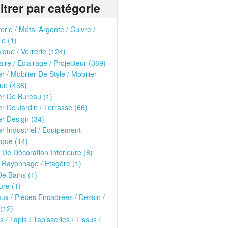
iltrer par catégorie
erie / Métal Argenté / Cuivre /
le (1)
que / Verrerie (124)
ire / Eclairage / Projecteur (369)
er / Mobilier De Style / Mobilier
ue (438)
er De Bureau (1)
er De Jardin / Terrasse (66)
er Design (34)
er Industriel / Equipement
que (14)
 De Décoration Intérieure (8)
 Rayonnage / Etagère (1)
De Bains (1)
ure (1)
ux / Pièces Encadrées / Dessin /
(12)
s / Tapis / Tapisseries / Tissus /