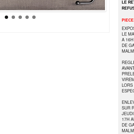
LE RE
REFUS
PIECE
EXPOS
LE MA
A 16H
DE GA
MALM
REGL
AVAN
PREL
VIRE
LORS
ESPE
ENLE
SUR R
JEUDI
17H 
DE GA
MALM