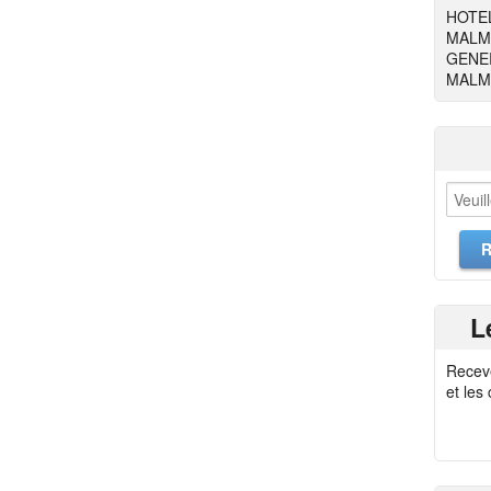
HOTEL
MALM
GENER
MALM
L
Recev
et les