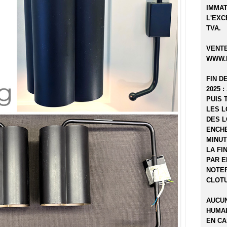
IMMAT
L'EXC
TVA.
VENTE
WWW.
FIN D
2025 :
PUIS 
LES L
DES L
ENCHE
MINUT
LA FI
PAR E
NOTER
CLOTU
AUCUN
HUMAI
EN CA