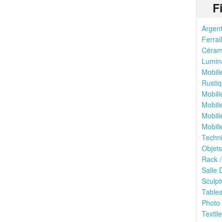
F
Argent
Ferrail
Cérami
Lumina
Mobili
Rustiq
Mobili
Mobili
Mobili
Mobili
Techni
Objets
Rack /
Salle 
Sculpt
Tablea
Photo 
Textile