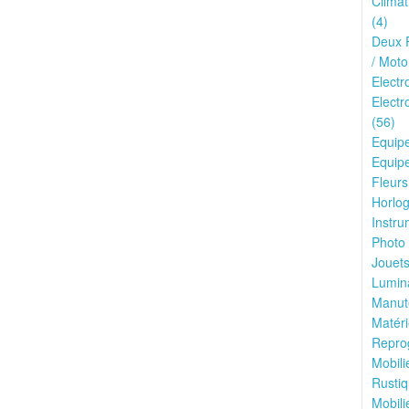
Climat
(4)
Deux R
/ Moto
Elect
Electr
(56)
Equip
Equipe
Fleurs
Horlog
Instru
Photo 
Jouets
Lumina
Manute
Matéri
Reprog
Mobili
Rustiq
Mobili