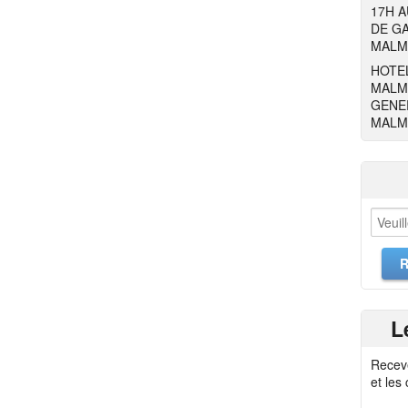
17H 
DE GA
MALM
HOTEL
MALM
GENER
MALM
L
Recev
et les