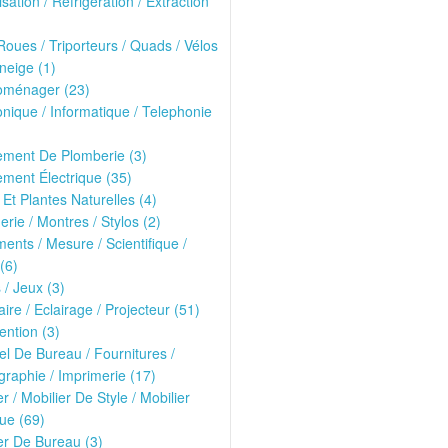
isation / Réfrigération / Extraction
oues / Triporteurs / Quads / Vélos
neige (1)
roménager (23)
onique / Informatique / Telephonie
ement De Plomberie (3)
ment Électrique (35)
 Et Plantes Naturelles (4)
erie / Montres / Stylos (2)
ments / Mesure / Scientifique /
(6)
 / Jeux (3)
ire / Eclairage / Projecteur (51)
ntion (3)
el De Bureau / Fournitures /
raphie / Imprimerie (17)
er / Mobilier De Style / Mobilier
ue (69)
er De Bureau (3)