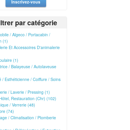
Inscrivez-vous
iltrer par catégorie
obile / Algeco / Portacabin /
 (1)
erie Et Accessoires D'animalerie
pulaire (1)
trice / Balayeuse / Autolaveuse
 / Esthéticienne / Coiffure / Soins
rie / Laverie / Pressing (1)
Hôtel, Restauration (Chr) (102)
que / Verrerie (48)
re (74)
age / Climatisation / Plomberie