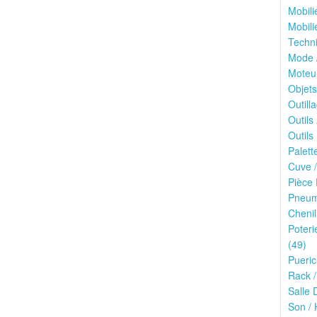
Mobili
Mobili
Techn
Mode 
Moteu
Objets
Outilla
Outils
Outils 
Palett
Cuve /
Pièce 
Pneuma
Chenil
Poteri
(49)
Pueric
Rack /
Salle 
Son / 