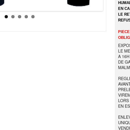
HUMAI
EN CA
LE RE
REFUS
PIECE
OBLIG
EXPOS
LE ME
A 16H
DE GA
MALM
REGL
AVAN
PREL
VIRE
LORS
EN E
ENLE
UNIQU
VENDR