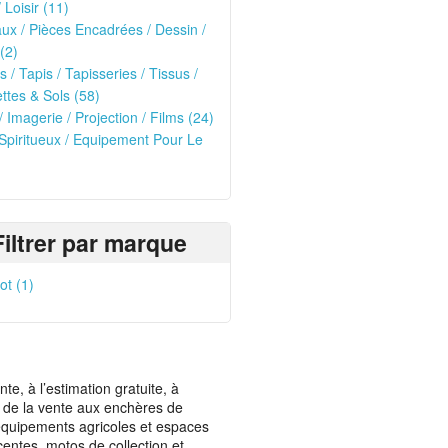
 Loisir (11)
ux / Pièces Encadrées / Dessin /
(2)
s / Tapis / Tapisseries / Tissus /
tes & Sols (58)
/ Imagerie / Projection / Films (24)
 Spiritueux / Equipement Pour Le
)
Filtrer par marque
t (1)
, à l’estimation gratuite, à
ais de la vente aux enchères de
t équipements agricoles et espaces
centes, motos de collection et