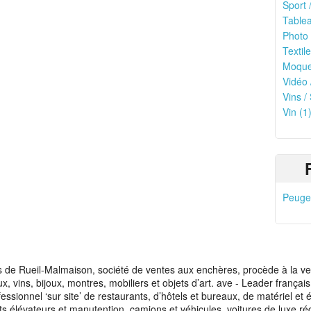
Sport /
Tablea
Photo 
Textile
Moquet
Vidéo 
Vins /
Vin (1
Peugeo
de Rueil-Malmaison, société de ventes aux enchères, procède à la vente
aux, vins, bijoux, montres, mobiliers et objets d’art. ave - Leader franç
fessionnel ‘sur site’ de restaurants, d’hôtels et bureaux, de matériel e
ots élévateurs et manutention, camions et véhicules, voitures de luxe ré