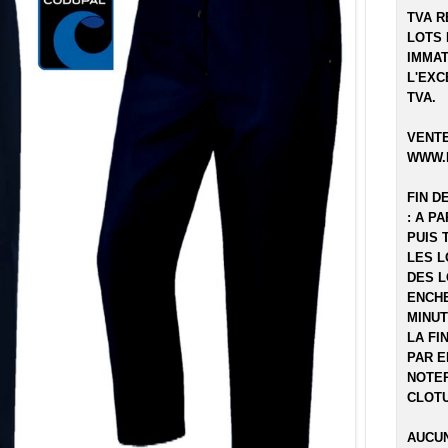
TVA R
LOTS 
IMMAT
L'EXC
TVA.
VENTE
WWW.
FIN D
: A P
PUIS 
LES L
DES L
ENCHE
MINUT
LA FI
PAR E
NOTER
CLOTU
AUCUN