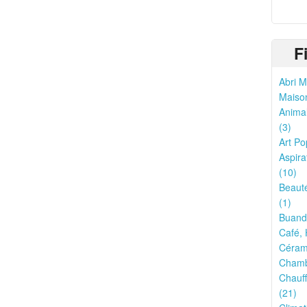
F
Abri M
Maison
Animal
(3)
Art Po
Aspira
(10)
Beauté
(1)
Buande
Café, 
Cérami
Chamb
Chauff
(21)