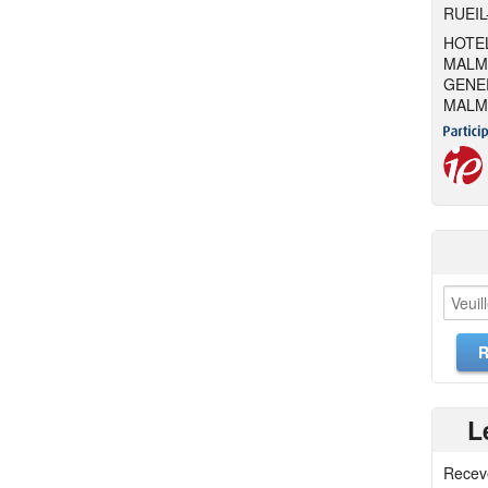
RUEIL
HOTEL
MALM
GENER
MALM
L
Recev