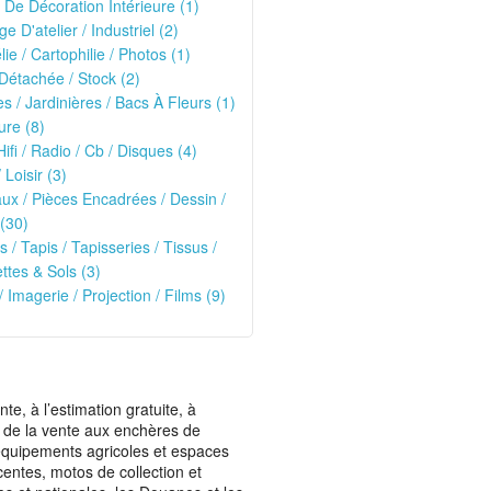
 De Décoration Intérieure (1)
ge D'atelier / Industriel (2)
lie / Cartophilie / Photos (1)
Détachée / Stock (2)
es / Jardinières / Bacs À Fleurs (1)
ure (8)
Hifi / Radio / Cb / Disques (4)
 Loisir (3)
ux / Pièces Encadrées / Dessin /
(30)
s / Tapis / Tapisseries / Tissus /
tes & Sols (3)
/ Imagerie / Projection / Films (9)
, à l’estimation gratuite, à
ais de la vente aux enchères de
t équipements agricoles et espaces
centes, motos de collection et