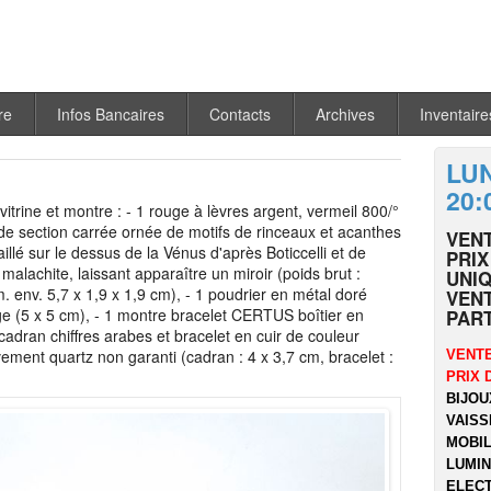
re
Infos Bancaires
Contacts
Archives
Inventaire
LUN
20:
vitrine et montre : - 1 rouge à lèvres argent, vermeil 800/°
 de section carrée ornée de motifs de rinceaux et acanthes
VEN
llé sur le dessus de la Vénus d'après Boticcelli et de
PRIX
malachite, laissant apparaître un miroir (poids brut :
UNIQ
m. env. 5,7 x 1,9 x 1,9 cm), - 1 poudrier en métal doré
VENT
ge (5 x 5 cm), - 1 montre bracelet CERTUS boîtier en
PART
cadran chiffres arabes et bracelet en cuir de couleur
ement quartz non garanti (cadran : 4 x 3,7 cm, bracelet :
VENTE
PRIX 
BIJOU
VAISS
MOBIL
LUMIN
ELECT