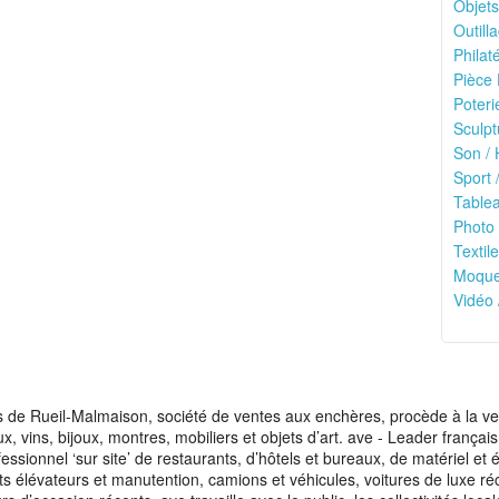
Objets
Outilla
Philaté
Pièce 
Poteri
Sculpt
Son / 
Sport /
Tablea
Photo 
Textile
Moquet
Vidéo 
de Rueil-Malmaison, société de ventes aux enchères, procède à la vente
aux, vins, bijoux, montres, mobiliers et objets d’art. ave - Leader franç
fessionnel ‘sur site’ de restaurants, d’hôtels et bureaux, de matériel e
ots élévateurs et manutention, camions et véhicules, voitures de luxe ré