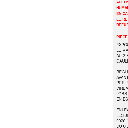
AUCUN
HUMAI
EN CA
LE RE
REFUS
PIÈCE
EXPOS
LE MA
AU 2
GAULL
REGL
AVAN
PREL
VIRE
LORS
EN E
ENLE
LES J
2026 
DU GE