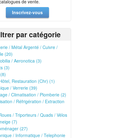
 catalogues de vente.
Inscrivez-vous
iltrer par catégorie
erie / Métal Argenté / Cuivre /
le (20)
bilia / Aeronotica (3)
ts (3)
 (8)
Hôtel, Restauration (Chr) (1)
que / Verrerie (39)
age / Climatisation / Plomberie (2)
isation / Réfrigération / Extraction
oues / Triporteurs / Quads / Vélos
neige (7)
roménager (27)
onique / Informatique / Telephonie