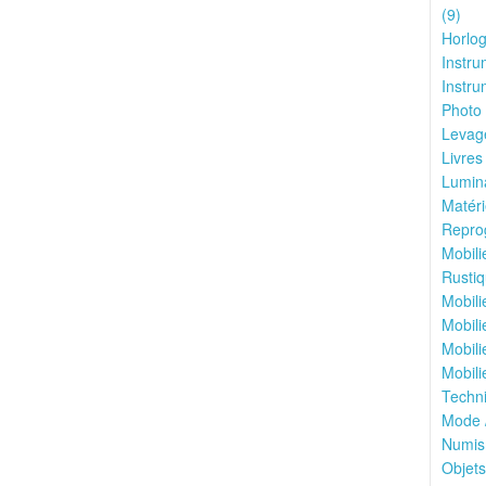
(9)
Horlog
Instru
Instru
Photo 
Levage
Livres
Lumina
Matéri
Reprog
Mobili
Rustiq
Mobili
Mobili
Mobili
Mobili
Techni
Mode 
Numis
Objets