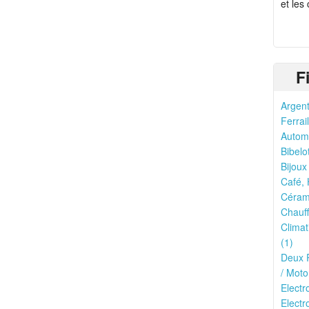
et les
F
Argent
Ferrail
Automo
Bibelo
Bijoux
Café, 
Cérami
Chauff
Climat
(1)
Deux R
/ Moto
Elect
Electr