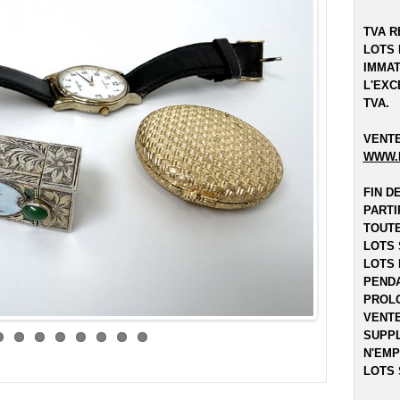
TVA R
LOTS 
IMMAT
L'EXC
TVA.
VENTE
WWW.
FIN D
PARTI
TOUTE
LOTS 
LOTS 
PENDA
PROLO
VENTE
SUPPL
N'EMP
LOTS 