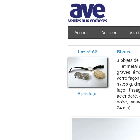
Accueil
Acheter
Vend
Lot n° 62
Bijoux
3 objets de 
°° et métal
gravés, émai
verre façon 
47.58 g, di
façon tissa
9 photo(s)
acier doré, 
noire, mouv
24 cm).