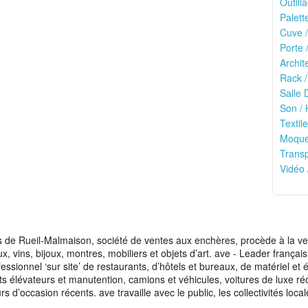
Outilla
Palett
Cuve /
Porte 
Archit
Rack /
Salle 
Son / 
Textile
Moquet
Transp
Vidéo 
de Rueil-Malmaison, société de ventes aux enchères, procède à la vente
aux, vins, bijoux, montres, mobiliers et objets d’art. ave - Leader franç
fessionnel ‘sur site’ de restaurants, d’hôtels et bureaux, de matériel e
ots élévateurs et manutention, camions et véhicules, voitures de luxe ré
s d’occasion récents. ave travaille avec le public, les collectivités loca