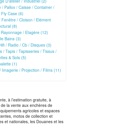
ge D'atelier / Industriel (2)
e / Pallox / Caisse / Container /
 Fly Case (6)
/ Fenêtre / Cloison / Elément
ectural (8)
 Rayonnage / Etagère (12)
De Bains (3)
Hifi / Radio / Cb / Disques (3)
s / Tapis / Tapisseries / Tissus /
tes & Sols (5)
alette (1)
/ Imagerie / Projection / Films (11)
, à l’estimation gratuite, à
ais de la vente aux enchères de
t équipements agricoles et espaces
centes, motos de collection et
les et nationales, les Douanes et les