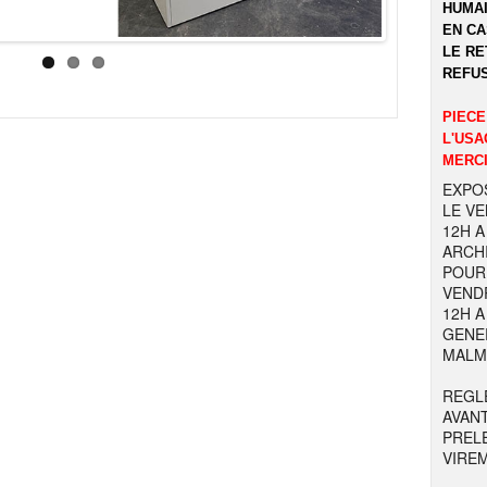
HUMAI
EN CA
LE RE
REFUS
PIECE
L'USA
MERCI
EXPOS
LE VE
12H A
ARCHI
POUR 
VENDR
12H A
GENER
MALM
REGL
AVAN
PREL
VIRE