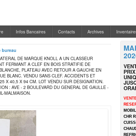
re
Infos Bancaires
Contacts
Archives
Inventaire
MA
e bureau
202
LATERAL DE MARQUE KNOLL A UN CLASSEUR
T FERMANT A CLEF EN BOIS STRATIFIE DE
VEN
BLANCHE, PLATEAU AVEC RETOUR A GAUCHE EN
PRIX
UE BLANC. VENDU SANS CLEF. ACCIDENTS ET
UNIQ
25 X 40,5 X 94 CM. LOT VENDU SUR DESIGNATION.
JUSQ
ION : AVE - 2 BOULEVARD DU GENERAL DE GAULLE -
ORA
IL-MALMAISON.
VENTE
RESER
MOBIL
CHR R
CUISS
CHAUD
REFRI