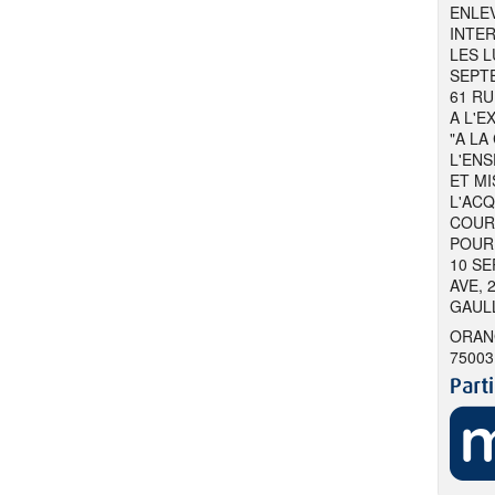
ENLE
INTER
LES L
SEPTE
61 RU
A L'
"A LA
L'ENS
ET MI
L'AC
COUR
POUR 
10 SE
AVE, 
GAULL
ORANG
75003