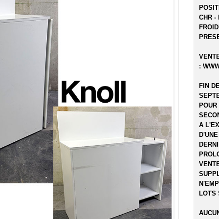
POSIT
CHR -
FROID
PRESE
VENTE
:
WWW
FIN D
SEPTE
POUR 
SECON
A L'E
D'UNE
DERNI
PROLO
VENTE
SUPPL
N'EMP
LOTS 
AUCUN