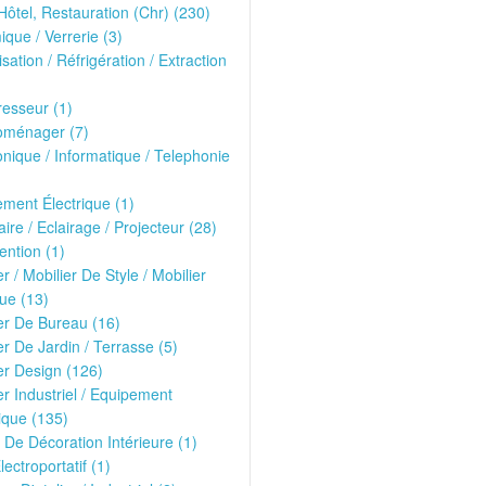
Hôtel, Restauration (Chr) (230)
que / Verrerie (3)
isation / Réfrigération / Extraction
esseur (1)
oménager (7)
onique / Informatique / Telephonie
ment Électrique (1)
ire / Eclairage / Projecteur (28)
ntion (1)
er / Mobilier De Style / Mobilier
ue (13)
er De Bureau (16)
er De Jardin / Terrasse (5)
er Design (126)
er Industriel / Equipement
ique (135)
 De Décoration Intérieure (1)
lectroportatif (1)