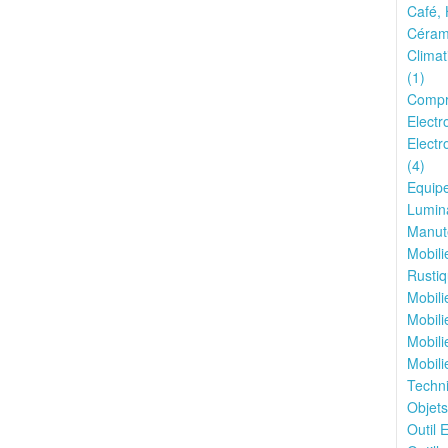
Café, 
Cérami
Climat
(1)
Compr
Electr
Electr
(4)
Equipe
Lumina
Manute
Mobili
Rustiq
Mobili
Mobili
Mobili
Mobili
Techn
Objets
Outil E