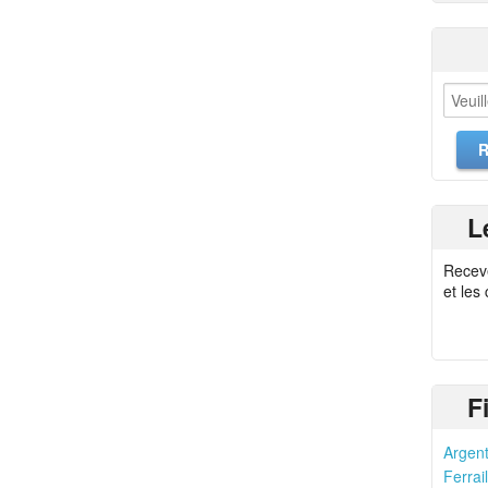
L
Recev
et les
F
Argent
Ferrail