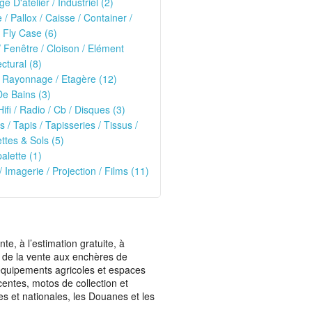
ge D'atelier / Industriel (2)
e / Pallox / Caisse / Container /
 Fly Case (6)
/ Fenêtre / Cloison / Elément
ectural (8)
 Rayonnage / Etagère (12)
De Bains (3)
Hifi / Radio / Cb / Disques (3)
s / Tapis / Tapisseries / Tissus /
tes & Sols (5)
alette (1)
/ Imagerie / Projection / Films (11)
, à l’estimation gratuite, à
ais de la vente aux enchères de
t équipements agricoles et espaces
centes, motos de collection et
les et nationales, les Douanes et les