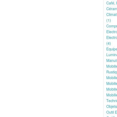
Café, 
Cérami
Climat
(1)
Compr
Electr
Electr
(4)
Equipe
Lumina
Manute
Mobili
Rustiq
Mobili
Mobili
Mobili
Mobili
Techn
Objets
Outil E