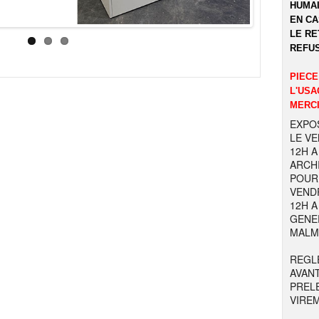
HUMAI
EN CA
LE RE
REFUS
PIECE
L'USA
MERCI
EXPOS
LE VE
12H A
ARCHI
POUR 
VENDR
12H A
GENER
MALM
REGL
AVAN
PREL
VIRE