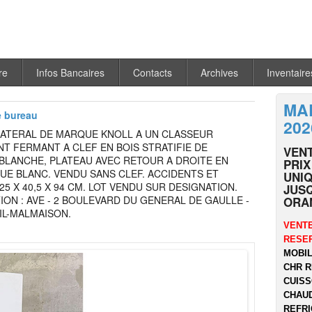
re
Infos Bancaires
Contacts
Archives
Inventaire
MA
e bureau
202
LATERAL DE MARQUE KNOLL A UN CLASSEUR
T FERMANT A CLEF EN BOIS STRATIFIE DE
VEN
BLANCHE, PLATEAU AVEC RETOUR A DROITE EN
PRIX
UE BLANC. VENDU SANS CLEF. ACCIDENTS ET
UNIQ
25 X 40,5 X 94 CM. LOT VENDU SUR DESIGNATION.
JUSQ
ION : AVE - 2 BOULEVARD DU GENERAL DE GAULLE -
ORA
IL-MALMAISON.
VENTE
RESER
MOBIL
CHR R
CUISS
CHAUD
REFRI