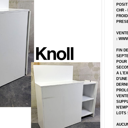
POSIT
CHR -
FROID
PRESE
VENTE
:
WWW
FIN D
SEPTE
POUR 
SECON
A L'E
D'UNE
DERNI
PROLO
VENTE
SUPPL
N'EMP
LOTS 
AUCUN