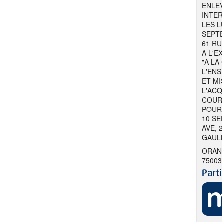
ENLE
INTER
LES L
SEPTE
61 RU
A L'
"A LA
L'ENS
ET MI
L'AC
COUR
POUR 
10 SE
AVE, 
GAULL
ORANG
75003