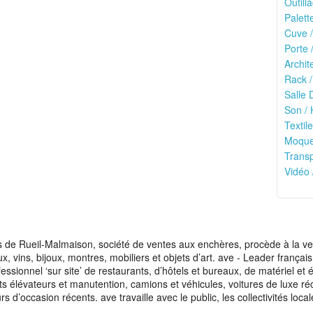
Outilla
Palett
Cuve /
Porte 
Archit
Rack /
Salle 
Son / 
Textile
Moquet
Transp
Vidéo 
de Rueil-Malmaison, société de ventes aux enchères, procède à la vente
aux, vins, bijoux, montres, mobiliers et objets d’art. ave - Leader franç
fessionnel ‘sur site’ de restaurants, d’hôtels et bureaux, de matériel e
ots élévateurs et manutention, camions et véhicules, voitures de luxe ré
s d’occasion récents. ave travaille avec le public, les collectivités loca