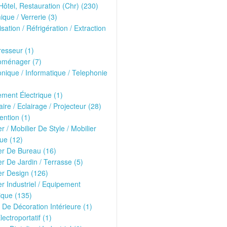
Hôtel, Restauration (Chr) (230)
que / Verrerie (3)
isation / Réfrigération / Extraction
esseur (1)
oménager (7)
onique / Informatique / Telephonie
ment Électrique (1)
ire / Eclairage / Projecteur (28)
ntion (1)
er / Mobilier De Style / Mobilier
ue (12)
er De Bureau (16)
er De Jardin / Terrasse (5)
er Design (126)
er Industriel / Equipement
ique (135)
 De Décoration Intérieure (1)
lectroportatif (1)