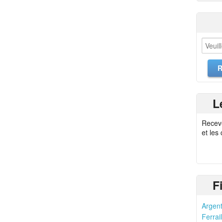
L
Recev
et les
F
Argent
Ferrail