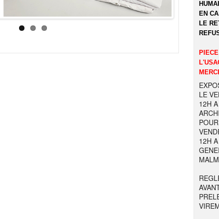
HUMAI
EN CA
LE RE
REFUS
PIECE
L'USA
MERCI
EXPOS
LE VE
12H A
ARCHI
POUR 
VENDR
12H A
GENER
MALM
REGL
AVAN
PREL
VIRE