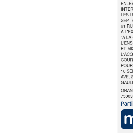
ENLE
INTER
LES L
SEPTE
61 RU
A L'
"A LA
L'ENS
ET MI
L'AC
COUR
POUR 
10 SE
AVE, 
GAULL
ORANG
75003