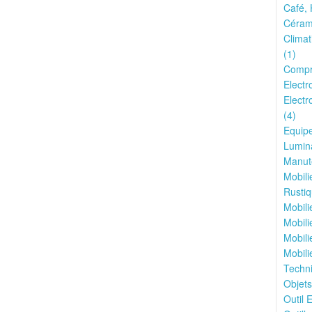
Café, 
Cérami
Climat
(1)
Compr
Electr
Electr
(4)
Equipe
Lumina
Manute
Mobili
Rustiq
Mobili
Mobili
Mobili
Mobili
Techn
Objets
Outil E