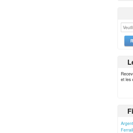
L
Recev
et les
F
Argent
Ferrail