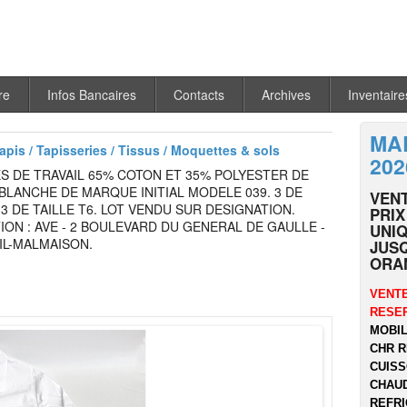
re
Infos Bancaires
Contacts
Archives
Inventaire
MA
Tapis / Tapisseries / Tissus / Moquettes & sols
202
S DE TRAVAIL 65% COTON ET 35% POLYESTER DE
LANCHE DE MARQUE INITIAL MODELE 039. 3 DE
VEN
, 3 DE TAILLE T6. LOT VENDU SUR DESIGNATION.
PRIX
ION : AVE - 2 BOULEVARD DU GENERAL DE GAULLE -
UNIQ
IL-MALMAISON.
JUSQ
ORA
VENTE
RESER
MOBIL
CHR R
CUISS
CHAUD
REFRI