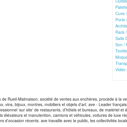
Outilla
Palett
Cuve /
Porte 
Archit
Rack /
Salle 
Son / 
Textile
Moquet
Transp
Vidéo 
de Rueil-Malmaison, société de ventes aux enchères, procède à la vente
aux, vins, bijoux, montres, mobiliers et objets d’art. ave - Leader franç
fessionnel ‘sur site’ de restaurants, d’hôtels et bureaux, de matériel e
ots élévateurs et manutention, camions et véhicules, voitures de luxe ré
s d’occasion récents. ave travaille avec le public, les collectivités loca