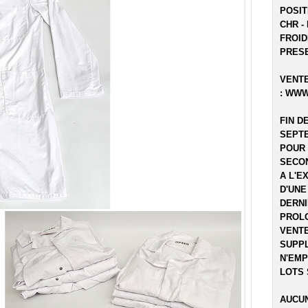
POSIT
CHR -
FROID
PRESE
VENTE
:
WWW
FIN D
SEPTE
POUR 
SECON
A L'E
D'UNE
DERNI
PROLO
VENTE
SUPPL
N'EMP
LOTS 
AUCUN