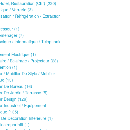
Hôtel, Restauration (Chr) (230)
que / Verrerie (3)
isation / Réfrigération / Extraction
esseur (1)
oménager (7)
onique / Informatique / Telephonie
ment Électrique (1)
ire / Eclairage / Projecteur (28)
ntion (1)
er / Mobilier De Style / Mobilier
ue (13)
er De Bureau (16)
er De Jardin / Terrasse (5)
er Design (126)
er Industriel / Equipement
ique (135)
 De Décoration Intérieure (1)
lectroportatif (1)