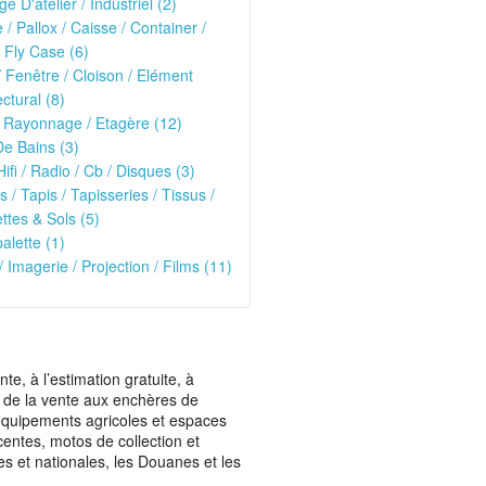
ge D'atelier / Industriel (2)
e / Pallox / Caisse / Container /
 Fly Case (6)
/ Fenêtre / Cloison / Elément
ectural (8)
 Rayonnage / Etagère (12)
De Bains (3)
Hifi / Radio / Cb / Disques (3)
s / Tapis / Tapisseries / Tissus /
tes & Sols (5)
alette (1)
/ Imagerie / Projection / Films (11)
, à l’estimation gratuite, à
ais de la vente aux enchères de
t équipements agricoles et espaces
centes, motos de collection et
les et nationales, les Douanes et les