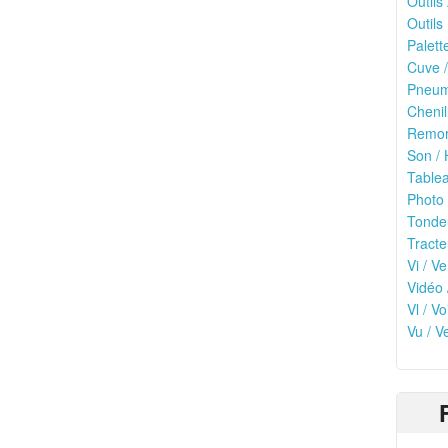
Outils
Outils 
Palett
Cuve /
Pneuma
Chenil
Remor
Son / 
Tablea
Photo 
Tonde
Tracte
Vi / Ve
Vidéo 
Vl / V
Vu / V