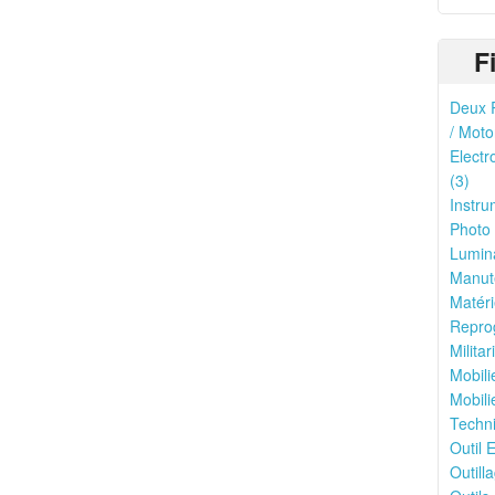
F
Deux R
/ Moto
Electr
(3)
Instru
Photo 
Lumina
Manute
Matéri
Reprog
Milita
Mobili
Mobili
Techni
Outil E
Outilla