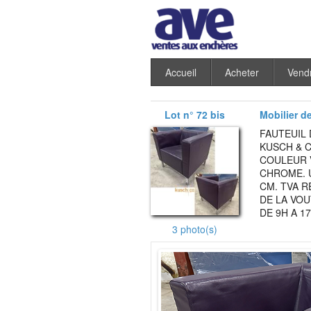
Accueil
Acheter
Vend
Lot n° 72 bis
Mobilier d
FAUTEUIL
KUSCH & C
COULEUR 
CHROME. U
CM. TVA R
DE LA VOU
DE 9H A 17
3 photo(s)