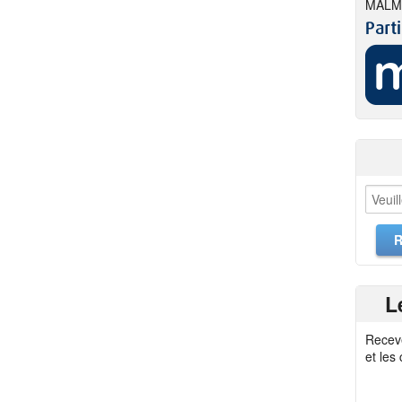
MALM
L
Recev
et les