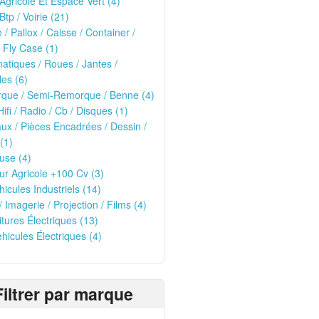
 Agricole Et Espace Vert (4)
Btp / Voirie (21)
e / Pallox / Caisse / Container /
 Fly Case (1)
tiques / Roues / Jantes /
les (6)
que / Semi-Remorque / Benne (4)
Hifi / Radio / Cb / Disques (1)
ux / Pièces Encadrées / Dessin /
(1)
use (4)
ur Agricole +100 Cv (3)
hicules Industriels (14)
/ Imagerie / Projection / Films (4)
oitures Électriques (13)
ehicules Électriques (4)
Filtrer par marque