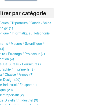
iltrer par catégorie
oues / Triporteurs / Quads / Vélos
neige (1)
onique / Informatique / Telephonie
ments / Mesure / Scientifique /
(4)
ire / Eclairage / Projecteur (7)
ntion (4)
el De Bureau / Fournitures /
raphie / Imprimerie (2)
ria / Chasse / Armes (7)
er Design (20)
er Industriel / Equipement
que (20)
lectroportatif (2)
ge D'atelier / Industriel (9)