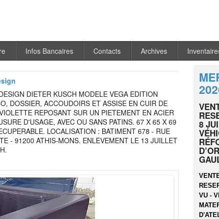
re
Infos Bancaires
Contacts
Archives
Inventaire
MER
esign
202
 DESIGN DIETER KUSCH MODELE VEGA EDITION
O, DOSSIER, ACCOUDOIRS ET ASSISE EN CUIR DE
VENT
VIOLETTE REPOSANT SUR UN PIETEMENT EN ACIER
RESE
SURE D'USAGE, AVEC OU SANS PATINS. 67 X 65 X 69
8 JU
ECUPERABLE. LOCALISATION : BATIMENT 678 - RUE
VÉHI
TE - 91200 ATHIS-MONS. ENLEVEMENT LE 13 JUILLET
RÉF
H.
D’OR
GAU
VENTE
RESER
VU - V
MATER
D'ATEL