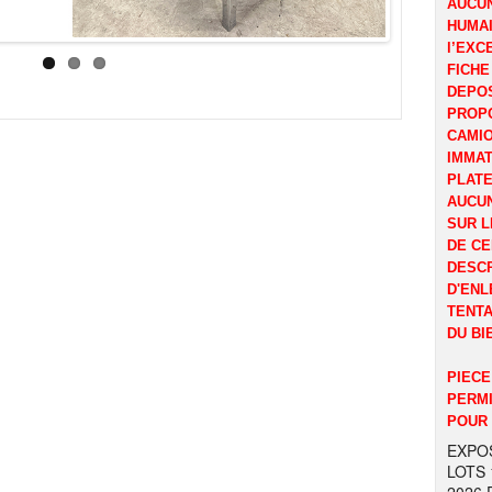
AUCUN
HUMAI
l’EXC
FICHE
DEPOS
PROP
CAMI
IMMAT
PLATE
AUCUN
SUR L
DE CE
DESCR
D'ENL
TENTA
DU BI
PIECE
PERMI
POUR 
EXPOS
LOTS 