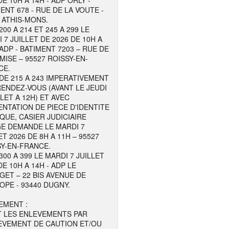
DE 10H A 14H - ADP ORLY -
ENT 678 - RUE DE LA VOUTE -
 ATHIS-MONS.
200 A 214 ET 245 A 299 LE
 7 JUILLET DE 2026 DE 10H A
 ADP - BATIMENT 7203 – RUE DE
MISE – 95527 ROISSY-EN-
CE.
DE 215 A 243 IMPERATIVEMENT
ENDEZ-VOUS (AVANT LE JEUDI
LLET A 12H) ET AVEC
NTATION DE PIECE D'IDENTITE
QUE, CASIER JUDICIAIRE
GE DEMANDE LE MARDI 7
ET 2026 DE 8H A 11H – 95527
Y-EN-FRANCE.
300 A 399 LE MARDI 7 JUILLET
DE 10H A 14H - ADP LE
ET – 22 BIS AVENUE DE
OPE - 93440 DUGNY.
EMENT :
T LES ENLEVEMENTS PAR
EVEMENT DE CAUTION ET/OU