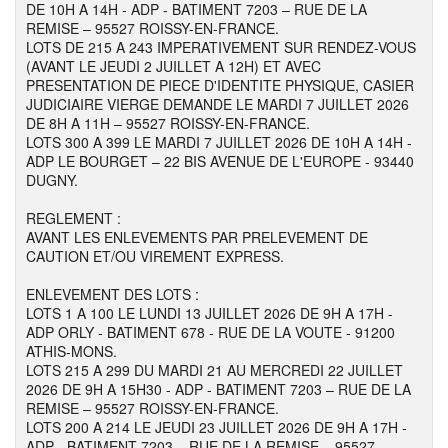
DE 10H A 14H - ADP - BATIMENT 7203 – RUE DE LA
REMISE – 95527 ROISSY-EN-FRANCE.
LOTS DE 215 A 243 IMPERATIVEMENT SUR RENDEZ-VOUS
(AVANT LE JEUDI 2 JUILLET A 12H) ET AVEC
PRESENTATION DE PIECE D'IDENTITE PHYSIQUE, CASIER
JUDICIAIRE VIERGE DEMANDE LE MARDI 7 JUILLET 2026
DE 8H A 11H – 95527 ROISSY-EN-FRANCE.
LOTS 300 A 399 LE MARDI 7 JUILLET 2026 DE 10H A 14H -
ADP LE BOURGET – 22 BIS AVENUE DE L'EUROPE - 93440
DUGNY.
REGLEMENT :
AVANT LES ENLEVEMENTS PAR PRELEVEMENT DE
CAUTION ET/OU VIREMENT EXPRESS.
ENLEVEMENT DES LOTS :
LOTS 1 A 100 LE LUNDI 13 JUILLET 2026 DE 9H A 17H -
ADP ORLY - BATIMENT 678 - RUE DE LA VOUTE - 91200
ATHIS-MONS.
LOTS 215 A 299 DU MARDI 21 AU MERCREDI 22 JUILLET
2026 DE 9H A 15H30 - ADP - BATIMENT 7203 – RUE DE LA
REMISE – 95527 ROISSY-EN-FRANCE.
LOTS 200 A 214 LE JEUDI 23 JUILLET 2026 DE 9H A 17H -
ADP - BATIMENT 7203 – RUE DE LA REMISE – 95527