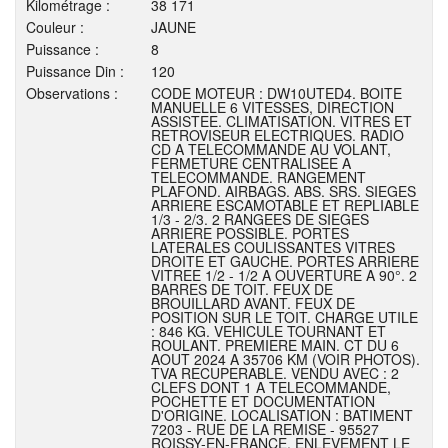
Kilométrage :
38 171
Couleur :
JAUNE
Puissance :
8
Puissance Din :
120
Observations :
CODE MOTEUR : DW10UTED4. BOITE
MANUELLE 6 VITESSES, DIRECTION
ASSISTEE. CLIMATISATION. VITRES ET
RETROVISEUR ELECTRIQUES. RADIO
CD A TELECOMMANDE AU VOLANT,
FERMETURE CENTRALISEE A
TELECOMMANDE. RANGEMENT
PLAFOND. AIRBAGS. ABS. SRS. SIEGES
ARRIERE ESCAMOTABLE ET REPLIABLE
1/3 - 2/3. 2 RANGEES DE SIEGES
ARRIERE POSSIBLE. PORTES
LATERALES COULISSANTES VITRES
DROITE ET GAUCHE. PORTES ARRIERE
VITREE 1/2 - 1/2 A OUVERTURE A 90°. 2
BARRES DE TOIT. FEUX DE
BROUILLARD AVANT. FEUX DE
POSITION SUR LE TOIT. CHARGE UTILE
: 846 KG. VEHICULE TOURNANT ET
ROULANT. PREMIERE MAIN. CT DU 6
AOUT 2024 A 35706 KM (VOIR PHOTOS).
TVA RECUPERABLE. VENDU AVEC : 2
CLEFS DONT 1 A TELECOMMANDE,
POCHETTE ET DOCUMENTATION
D'ORIGINE. LOCALISATION : BATIMENT
7203 - RUE DE LA REMISE - 95527
ROISSY-EN-FRANCE. ENLEVEMENT LE