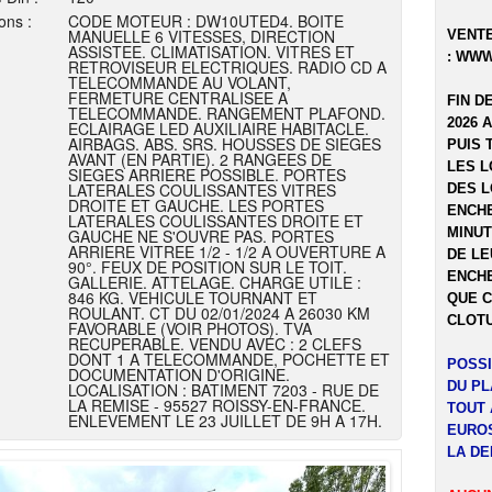
ons :
CODE MOTEUR : DW10UTED4. BOITE
MANUELLE 6 VITESSES, DIRECTION
VENTE
ASSISTEE. CLIMATISATION. VITRES ET
:
WWW
RETROVISEUR ELECTRIQUES. RADIO CD A
TELECOMMANDE AU VOLANT,
FERMETURE CENTRALISEE A
FIN D
TELECOMMANDE. RANGEMENT PLAFOND.
2026 
ECLAIRAGE LED AUXILIAIRE HABITACLE.
AIRBAGS. ABS. SRS. HOUSSES DE SIEGES
PUIS 
AVANT (EN PARTIE). 2 RANGEES DE
LES L
SIEGES ARRIERE POSSIBLE. PORTES
LATERALES COULISSANTES VITRES
DES L
DROITE ET GAUCHE. LES PORTES
ENCHE
LATERALES COULISSANTES DROITE ET
MINUT
GAUCHE NE S'OUVRE PAS. PORTES
ARRIERE VITREE 1/2 - 1/2 A OUVERTURE A
DE LE
90°. FEUX DE POSITION SUR LE TOIT.
ENCHE
GALLERIE. ATTELAGE. CHARGE UTILE :
846 KG. VEHICULE TOURNANT ET
QUE C
ROULANT. CT DU 02/01/2024 A 26030 KM
CLOTU
FAVORABLE (VOIR PHOTOS). TVA
RECUPERABLE. VENDU AVEC : 2 CLEFS
DONT 1 A TELECOMMANDE, POCHETTE ET
POSSI
DOCUMENTATION D'ORIGINE.
DU P
LOCALISATION : BATIMENT 7203 - RUE DE
LA REMISE - 95527 ROISSY-EN-FRANCE.
TOUT 
ENLEVEMENT LE 23 JUILLET DE 9H A 17H.
EUROS
LA DE