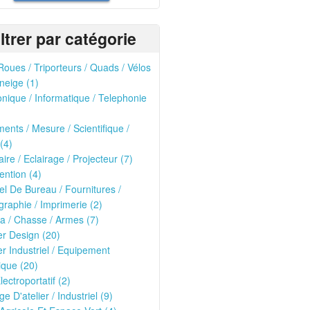
iltrer par catégorie
oues / Triporteurs / Quads / Vélos
neige (1)
onique / Informatique / Telephonie
ments / Mesure / Scientifique /
(4)
ire / Eclairage / Projecteur (7)
ntion (4)
el De Bureau / Fournitures /
raphie / Imprimerie (2)
ria / Chasse / Armes (7)
er Design (20)
er Industriel / Equipement
que (20)
lectroportatif (2)
ge D'atelier / Industriel (9)