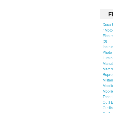
F
Deux R
/ Moto
Electr
(3)
Instru
Photo 
Lumina
Manute
Matéri
Reprog
Milita
Mobili
Mobili
Techni
Outil E
Outilla