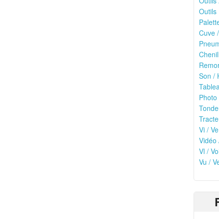
Outils
Outils 
Palett
Cuve /
Pneuma
Chenil
Remor
Son / 
Tablea
Photo 
Tonde
Tracte
Vi / Ve
Vidéo 
Vl / V
Vu / V