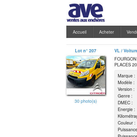
Accueil
Acheter
Vend
Lot n° 207
VL / Voitur
FOURGON C
PLACES 20
Marque :
Modèle :
Version :
Genre :
30 photo(s)
DMEC :
Energie :
Kilométra
Couleur :
Puissance
Puissance