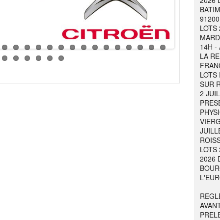
2026 
BATIM
91200
LOTS 
MARDI
14H -
LA RE
FRAN
LOTS 
SUR R
2 JUI
PRESE
PHYSI
VIER
JUILL
ROISS
LOTS 
2026 
BOURG
L'EUR
REGL
AVAN
PREL