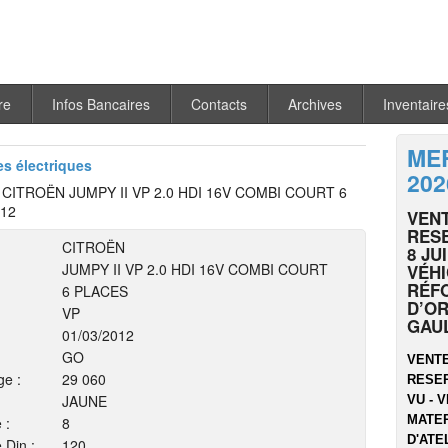
re
Infos Bancaires
Contacts
Archives
Inventaire
MER
es électriques
202
ITROËN JUMPY II VP 2.0 HDI 16V COMBI COURT 6
12
VENT
RESE
CITROËN
8 JU
JUMPY II VP 2.0 HDI 16V COMBI COURT
VÉHI
RÉF
6 PLACES
D’OR
VP
GAU
01/03/2012
GO
VENTE
ge :
29 060
RESER
JAUNE
VU - V
MATER
 :
8
D'ATEL
 Din :
120