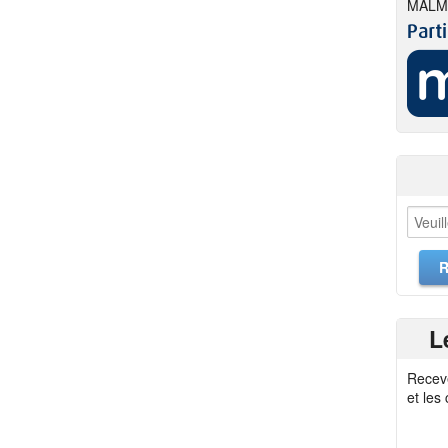
MALM
L
Recev
et les