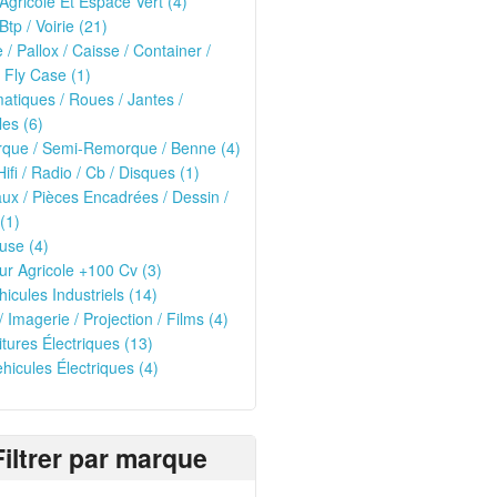
 Agricole Et Espace Vert (4)
Btp / Voirie (21)
e / Pallox / Caisse / Container /
 Fly Case (1)
tiques / Roues / Jantes /
les (6)
que / Semi-Remorque / Benne (4)
Hifi / Radio / Cb / Disques (1)
ux / Pièces Encadrées / Dessin /
(1)
use (4)
ur Agricole +100 Cv (3)
hicules Industriels (14)
/ Imagerie / Projection / Films (4)
oitures Électriques (13)
ehicules Électriques (4)
Filtrer par marque