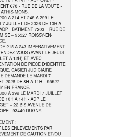
DE 10H A 14H - ADP ORLY -
ENT 678 - RUE DE LA VOUTE -
 ATHIS-MONS.
200 A 214 ET 245 A 299 LE
 7 JUILLET DE 2026 DE 10H A
 ADP - BATIMENT 7203 – RUE DE
MISE – 95527 ROISSY-EN-
CE.
DE 215 A 243 IMPERATIVEMENT
ENDEZ-VOUS (AVANT LE JEUDI
LLET A 12H) ET AVEC
NTATION DE PIECE D'IDENTITE
QUE, CASIER JUDICIAIRE
GE DEMANDE LE MARDI 7
ET 2026 DE 8H A 11H – 95527
Y-EN-FRANCE.
300 A 399 LE MARDI 7 JUILLET
DE 10H A 14H - ADP LE
ET – 22 BIS AVENUE DE
OPE - 93440 DUGNY.
EMENT :
T LES ENLEVEMENTS PAR
EVEMENT DE CAUTION ET/OU