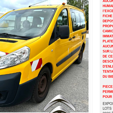
AUCUN
HUMAI
l’EXC
FICHE
DEPOS
PROP
CAMI
IMMAT
PLATE
AUCUN
SUR L
DE CE
DESCR
D'ENL
TENTA
DU BI
PIECE
PERMI
POUR 
EXPOS
LOTS 