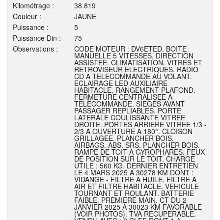
Kilométrage :
38 819
Couleur :
JAUNE
Puissance :
5
Puissance Din :
75
Observations :
CODE MOTEUR : DV6ETED. BOITE
MANUELLE 5 VITESSES, DIRECTION
ASSISTEE. CLIMATISATION. VITRES ET
RETROVISEUR ELECTRIQUES. RADIO
CD A TELECOMMANDE AU VOLANT.
ECLAIRAGE LED AUXILIAIRE
HABITACLE. RANGEMENT PLAFOND.
FERMETURE CENTRALISEE A
TELECOMMANDE. SIEGES AVANT
PASSAGER REPLIABLES. PORTE
LATERALE COULISSANTE VITREE
DROITE. PORTES ARRIERE VITREE 1/3 -
2/3 A OUVERTURE A 180°. CLOISON
GRILLAGEE. PLANCHER BOIS.
AIRBAGS. ABS. SRS. PLANCHER BOIS.
RAMPE DE TOIT A GYROPHARES. FEUX
DE POSITION SUR LE TOIT. CHARGE
UTILE : 560 KG. DERNIER ENTRETIEN
LE 4 MARS 2025 A 30278 KM DONT :
VIDANGE - FILTRE A HUILE, FILTRE A
AIR ET FILTRE HABITACLE. VEHICULE
TOURNANT ET ROULANT. BATTERIE
FAIBLE. PREMIERE MAIN. CT DU 2
JANVIER 2025 A 30023 KM FAVORABLE
(VOIR PHOTOS). TVA RECUPERABLE.