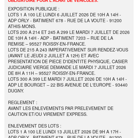
OBLIGATOIRE POUR L'ACHAT DE VEHICULES.
EXPOSITION PUBLIQUE :
LOTS 1 A 100 LE LUNDI 6 JUILLET 2026 DE 10H A 14H -
ADP ORLY - BATIMENT 678 - RUE DE LA VOUTE - 91200
ATHIS-MONS.
LOTS 200 A 214 ET 245 A 299 LE MARDI 7 JUILLET DE 2026
DE 10H A 14H - ADP - BATIMENT 7203 – RUE DE LA
REMISE – 95527 ROISSY-EN-FRANCE.
LOTS DE 215 A 243 IMPERATIVEMENT SUR RENDEZ-VOUS
(AVANT LE JEUDI 2 JUILLET A 12H) ET AVEC
PRESENTATION DE PIECE D'IDENTITE PHYSIQUE, CASIER
JUDICIAIRE VIERGE DEMANDE LE MARDI 7 JUILLET 2026
DE 8H A 11H – 95527 ROISSY-EN-FRANCE.
LOTS 300 A 399 LE MARDI 7 JUILLET 2026 DE 10H A 14H -
ADP LE BOURGET – 22 BIS AVENUE DE L'EUROPE - 93440
DUGNY.
REGLEMENT :
AVANT LES ENLEVEMENTS PAR PRELEVEMENT DE
CAUTION ET/OU VIREMENT EXPRESS.
ENLEVEMENT DES LOTS :
LOTS 1 A 100 LE LUNDI 13 JUILLET 2026 DE 9H A 17H -
ADP ORLY - BATIMENT 678 - RUE DE LA VOUTE - 91200