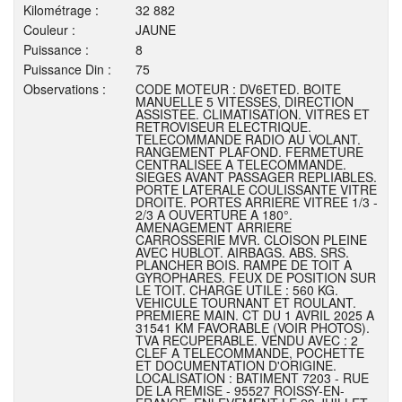
Kilométrage :
32 882
Couleur :
JAUNE
Puissance :
8
Puissance Din :
75
Observations :
CODE MOTEUR : DV6ETED. BOITE
MANUELLE 5 VITESSES, DIRECTION
ASSISTEE. CLIMATISATION. VITRES ET
RETROVISEUR ELECTRIQUE.
TELECOMMANDE RADIO AU VOLANT.
RANGEMENT PLAFOND. FERMETURE
CENTRALISEE A TELECOMMANDE.
SIEGES AVANT PASSAGER REPLIABLES.
PORTE LATERALE COULISSANTE VITRE
DROITE. PORTES ARRIERE VITREE 1/3 -
2/3 A OUVERTURE A 180°.
AMENAGEMENT ARRIERE
CARROSSERIE MVR. CLOISON PLEINE
AVEC HUBLOT. AIRBAGS. ABS. SRS.
PLANCHER BOIS. RAMPE DE TOIT A
GYROPHARES. FEUX DE POSITION SUR
LE TOIT. CHARGE UTILE : 560 KG.
VEHICULE TOURNANT ET ROULANT.
PREMIERE MAIN. CT DU 1 AVRIL 2025 A
31541 KM FAVORABLE (VOIR PHOTOS).
TVA RECUPERABLE. VENDU AVEC : 2
CLEF A TELECOMMANDE, POCHETTE
ET DOCUMENTATION D'ORIGINE.
LOCALISATION : BATIMENT 7203 - RUE
DE LA REMISE - 95527 ROISSY-EN-