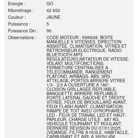
Energie :
GO
Kilométrage :
42 652
Couleur :
JAUNE
Puissance :
5
Puissance Din :
90
Observations :
CODE MOTEUR : K9K608. BOITE
MANUELLE 5 VITESSES. DIRECTION
ASSISTEE. CLIMATISATION. VITRES ET
RETROVISEUR ELECTRIQUE. RADIO
BLUETOOTH MP3.
REGULATEUR/LIMITATEUR DE VITESSE.
VOLANT MULTIFONCTIONS.
FERMETURE CENTRALISEE A
TELECOMMANDE. RANGEMENT
PLAFOND. AIRBAGS. ABS. SRS.
ATTELAGE. PORTES ARRIERE VITREE
1/3 - 2/3 A OUVERTURE A 180°.
CLOISON GRILLAGEE REPLIABLE.
BANQUETTE ARRIERE REPLIABLE.
PORTE LATERAL GAUCHE ET DROITE
VITREE. FEUX DE BROUILLARD AVANT.
FEUX FLASH AVANT. CLIMATISATION.
RAMPE DE TOIT AVEC GYROPHARES
LED - FEUX DE TRAVAIL LED ET HAUT-
PARLEUR. CHARGE UTILE : 687 KG.
VEHICULE TOURNANT ET ROULANT.
DERNIERE REVISION DU 07/01/2025
(VIDANGE, FILTRE A HUILE, HABITACLE,
CARBURANT ET AIR) A 39250 KM.