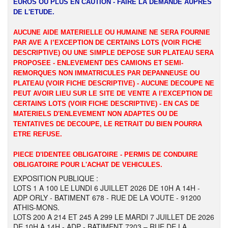
EUROS OU PLUS EN CAUTION - FAIRE LA DEMANDE AUPRES
DE L'ETUDE.
AUCUNE AIDE MATERIELLE OU HUMAINE NE SERA FOURNIE
PAR AVE A l’EXCEPTION DE CERTAINS LOTS (VOIR FICHE
DESCRIPTIVE) OU UNE SIMPLE DEPOSE SUR PLATEAU SERA
PROPOSEE - ENLEVEMENT DES CAMIONS ET SEMI-
REMORQUES NON IMMATRICULES PAR DEPANNEUSE OU
PLATEAU (VOIR FICHE DESCRIPTIVE) - AUCUNE DECOUPE NE
PEUT AVOIR LIEU SUR LE SITE DE VENTE A l’EXCEPTION DE
CERTAINS LOTS (VOIR FICHE DESCRIPTIVE) - EN CAS DE
MATERIELS D'ENLEVEMENT NON ADAPTES OU DE
TENTATIVES DE DECOUPE, LE RETRAIT DU BIEN POURRA
ETRE REFUSE.
PIECE D'IDENTEE OBLIGATOIRE - PERMIS DE CONDUIRE
OBLIGATOIRE POUR L'ACHAT DE VEHICULES.
EXPOSITION PUBLIQUE :
LOTS 1 A 100 LE LUNDI 6 JUILLET 2026 DE 10H A 14H -
ADP ORLY - BATIMENT 678 - RUE DE LA VOUTE - 91200
ATHIS-MONS.
LOTS 200 A 214 ET 245 A 299 LE MARDI 7 JUILLET DE 2026
DE 10H A 14H - ADP - BATIMENT 7203 – RUE DE LA