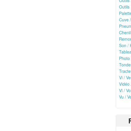
Outils
Outils 
Palett
Cuve /
Pneuma
Chenil
Remor
Son / 
Tablea
Photo 
Tonde
Tracte
Vi / Ve
Vidéo 
Vl / V
Vu / V