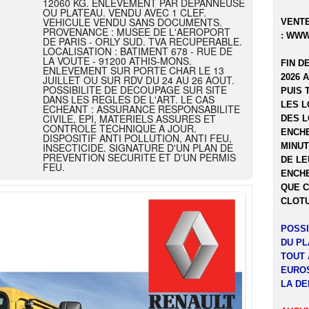
12060 KG. ENLEVEMENT PAR DEPANNEUSE
OU PLATEAU. VENDU AVEC 1 CLEF.
VEHICULE VENDU SANS DOCUMENTS.
VENTE
PROVENANCE : MUSEE DE L'AEROPORT
:
WWW
DE PARIS - ORLY SUD. TVA RECUPERABLE.
LOCALISATION : BATIMENT 678 - RUE DE
LA VOUTE - 91200 ATHIS-MONS.
FIN D
ENLEVEMENT SUR PORTE CHAR LE 13
2026 
JUILLET OU SUR RDV DU 24 AU 26 AOUT.
POSSIBILITE DE DECOUPAGE SUR SITE
PUIS 
DANS LES REGLES DE L'ART. LE CAS
LES L
ECHEANT : ASSURANCE RESPONSABILITE
CIVILE, EPI, MATERIELS ASSURES ET
DES L
CONTROLE TECHNIQUE A JOUR.
ENCHE
DISPOSITIF ANTI POLLUTION, ANTI FEU,
INSECTICIDE. SIGNATURE D'UN PLAN DE
MINUT
PREVENTION SECURITE ET D'UN PERMIS
DE LE
FEU.
ENCHE
QUE C
CLOTU
POSSI
DU P
TOUT 
EUROS
LA DE