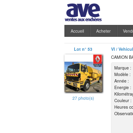
Accueil
Acheter
Vend
Lot n° 53
VI / Vehicu
CAMION B
Marque :
Modèle :
Année :
Energie :
Kilométra
27 photo(s)
Couleur :
Heures co
Observati