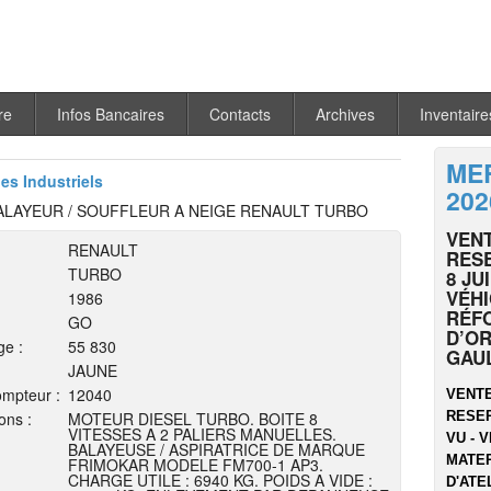
re
Infos Bancaires
Contacts
Archives
Inventaire
MER
les Industriels
202
ALAYEUR / SOUFFLEUR A NEIGE RENAULT TURBO
VENT
RENAULT
RESE
TURBO
8 JU
VÉHI
1986
RÉF
GO
D’OR
ge :
55 830
GAU
JAUNE
mpteur :
12040
VENTE
ons :
MOTEUR DIESEL TURBO. BOITE 8
RESER
VITESSES A 2 PALIERS MANUELLES.
VU - V
BALAYEUSE / ASPIRATRICE DE MARQUE
MATER
FRIMOKAR MODELE FM700-1 AP3.
CHARGE UTILE : 6940 KG. POIDS A VIDE :
D'ATEL