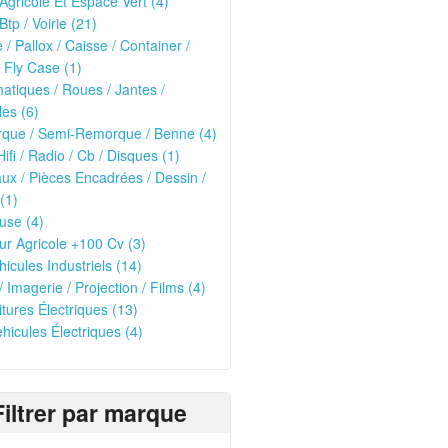
 Agricole Et Espace Vert (4)
Btp / Voirie (21)
e / Pallox / Caisse / Container /
 Fly Case (1)
tiques / Roues / Jantes /
les (6)
que / Semi-Remorque / Benne (4)
Hifi / Radio / Cb / Disques (1)
ux / Pièces Encadrées / Dessin /
(1)
use (4)
ur Agricole +100 Cv (3)
hicules Industriels (14)
/ Imagerie / Projection / Films (4)
oitures Électriques (13)
ehicules Électriques (4)
Filtrer par marque