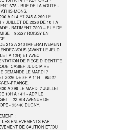
DE 10H A 14H - ADP ORLY -
ENT 678 - RUE DE LA VOUTE -
 ATHIS-MONS.
200 A 214 ET 245 A 299 LE
 7 JUILLET DE 2026 DE 10H A
 ADP - BATIMENT 7203 – RUE DE
MISE – 95527 ROISSY-EN-
CE.
DE 215 A 243 IMPERATIVEMENT
ENDEZ-VOUS (AVANT LE JEUDI
LLET A 12H) ET AVEC
NTATION DE PIECE D'IDENTITE
QUE, CASIER JUDICIAIRE
GE DEMANDE LE MARDI 7
ET 2026 DE 8H A 11H – 95527
Y-EN-FRANCE.
300 A 399 LE MARDI 7 JUILLET
DE 10H A 14H - ADP LE
ET – 22 BIS AVENUE DE
OPE - 93440 DUGNY.
EMENT :
T LES ENLEVEMENTS PAR
EVEMENT DE CAUTION ET/OU