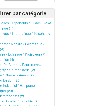
iltrer par catégorie
oues / Triporteurs / Quads / Vélos
neige (1)
onique / Informatique / Telephonie
ments / Mesure / Scientifique /
(4)
ire / Eclairage / Projecteur (7)
ntion (4)
el De Bureau / Fournitures /
raphie / Imprimerie (2)
ria / Chasse / Armes (7)
er Design (20)
er Industriel / Equipement
que (20)
lectroportatif (2)
ge D'atelier / Industriel (9)