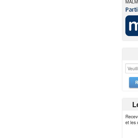
MALM
L
Recev
et les