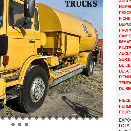
AUCUN
HUMAI
l’EXC
FICHE
DEPOS
PROP
CAMI
IMMAT
PLATE
AUCUN
SUR L
DE CE
DESCR
D'ENL
TENTA
DU BI
PIECE
PERMI
POUR 
EXPOS
LOTS 