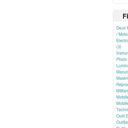
F
Deux R
/ Moto
Electr
(3)
Instru
Photo 
Lumina
Manute
Matéri
Reprog
Milita
Mobili
Mobili
Techni
Outil E
Outilla