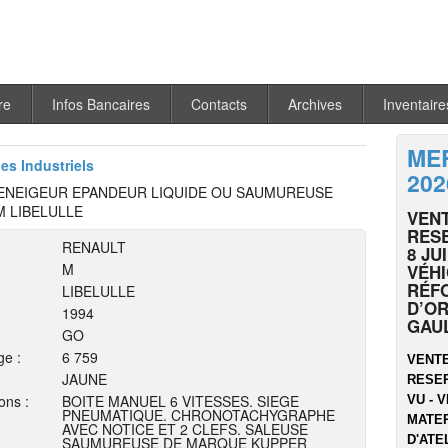
re
Infos Bancaires
Contacts
Archives
Inventaire
MER
les Industriels
202
ENEIGEUR EPANDEUR LIQUIDE OU SAUMUREUSE
M LIBELULLE
VENT
RESE
RENAULT
8 JU
M
VÉHI
RÉF
LIBELULLE
D’OR
1994
GAU
GO
ge :
6 759
VENTE
JAUNE
RESER
ons :
BOITE MANUEL 6 VITESSES. SIEGE
VU - V
PNEUMATIQUE. CHRONOTACHYGRAPHE
MATER
AVEC NOTICE ET 2 CLEFS. SALEUSE
D'ATEL
SAUMUREUSE DE MARQUE KUPPER