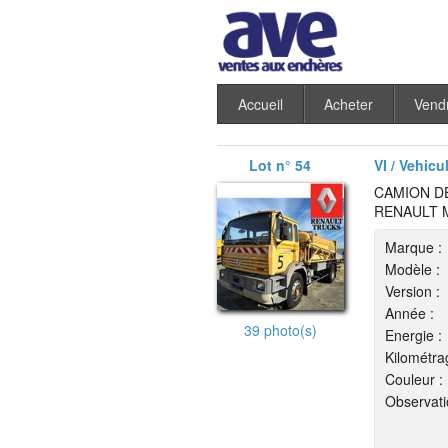
Accueil
Acheter
Vend
Lot n° 54
VI / Vehicu
CAMION D
RENAULT 
Marque :
Modèle :
Version :
Année :
39 photo(s)
Energie :
Kilométra
Couleur :
Observati