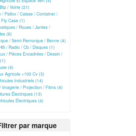
 Agricole Et Espace Vert (4)
Btp / Voirie (21)
e / Pallox / Caisse / Container /
 Fly Case (1)
tiques / Roues / Jantes /
les (6)
que / Semi-Remorque / Benne (4)
Hifi / Radio / Cb / Disques (1)
ux / Pièces Encadrées / Dessin /
(1)
use (4)
ur Agricole +100 Cv (3)
hicules Industriels (14)
/ Imagerie / Projection / Films (4)
oitures Électriques (13)
ehicules Électriques (4)
Filtrer par marque