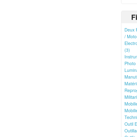
F
Deux R
/ Moto
Electr
(3)
Instru
Photo 
Lumina
Manute
Matéri
Reprog
Milita
Mobili
Mobili
Techni
Outil E
Outilla