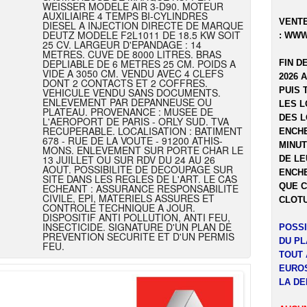
WEISSER MODELE AIR 3-D90. MOTEUR
AUXILIAIRE 4 TEMPS BI-CYLINDRES
VENTE
DIESEL A INJECTION DIRECTE DE MARQUE
DEUTZ MODELE F2L1011 DE 18.5 KW SOIT
:
WWW
25 CV. LARGEUR D'EPANDAGE : 14
METRES. CUVE DE 8000 LITRES. BRAS
DEPLIABLE DE 6 METRES 25 CM. POIDS A
FIN D
VIDE A 3050 CM. VENDU AVEC 4 CLEFS
2026 
DONT 2 CONTACTS ET 2 COFFRES.
PUIS 
VEHICULE VENDU SANS DOCUMENTS.
ENLEVEMENT PAR DEPANNEUSE OU
LES L
PLATEAU. PROVENANCE : MUSEE DE
DES L
L'AEROPORT DE PARIS - ORLY SUD. TVA
RECUPERABLE. LOCALISATION : BATIMENT
ENCHE
678 - RUE DE LA VOUTE - 91200 ATHIS-
MINUT
MONS. ENLEVEMENT SUR PORTE CHAR LE
13 JUILLET OU SUR RDV DU 24 AU 26
DE LE
AOUT. POSSIBILITE DE DECOUPAGE SUR
ENCHE
SITE DANS LES REGLES DE L'ART. LE CAS
QUE C
ECHEANT : ASSURANCE RESPONSABILITE
CIVILE, EPI, MATERIELS ASSURES ET
CLOTU
CONTROLE TECHNIQUE A JOUR.
DISPOSITIF ANTI POLLUTION, ANTI FEU,
INSECTICIDE. SIGNATURE D'UN PLAN DE
POSSI
PREVENTION SECURITE ET D'UN PERMIS
DU P
FEU.
TOUT 
EUROS
LA DE