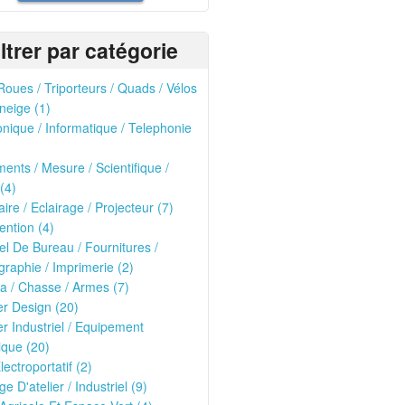
iltrer par catégorie
oues / Triporteurs / Quads / Vélos
neige (1)
onique / Informatique / Telephonie
ments / Mesure / Scientifique /
(4)
ire / Eclairage / Projecteur (7)
ntion (4)
el De Bureau / Fournitures /
raphie / Imprimerie (2)
ria / Chasse / Armes (7)
er Design (20)
er Industriel / Equipement
que (20)
lectroportatif (2)
ge D'atelier / Industriel (9)