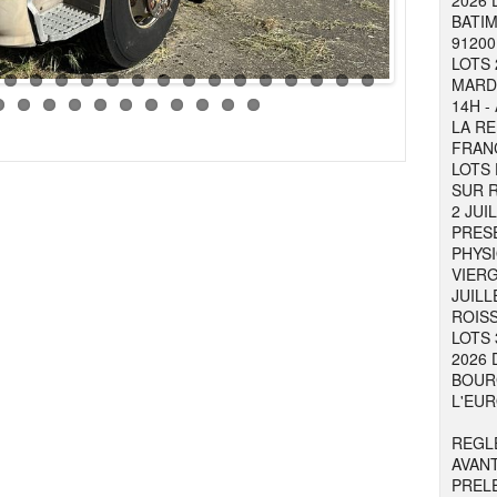
2026 
BATIM
91200
LOTS 
MARDI
14H -
LA RE
FRAN
LOTS 
SUR R
2 JUI
PRESE
PHYSI
VIER
JUILL
ROISS
LOTS 
2026 
BOURG
L'EUR
REGL
AVAN
PREL