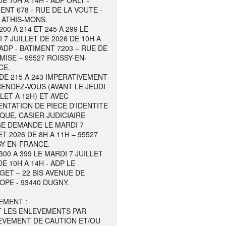
DE 10H A 14H - ADP ORLY -
ENT 678 - RUE DE LA VOUTE -
 ATHIS-MONS.
200 A 214 ET 245 A 299 LE
 7 JUILLET DE 2026 DE 10H A
 ADP - BATIMENT 7203 – RUE DE
MISE – 95527 ROISSY-EN-
CE.
DE 215 A 243 IMPERATIVEMENT
ENDEZ-VOUS (AVANT LE JEUDI
LLET A 12H) ET AVEC
NTATION DE PIECE D'IDENTITE
QUE, CASIER JUDICIAIRE
GE DEMANDE LE MARDI 7
ET 2026 DE 8H A 11H – 95527
Y-EN-FRANCE.
300 A 399 LE MARDI 7 JUILLET
DE 10H A 14H - ADP LE
ET – 22 BIS AVENUE DE
OPE - 93440 DUGNY.
EMENT :
T LES ENLEVEMENTS PAR
EVEMENT DE CAUTION ET/OU