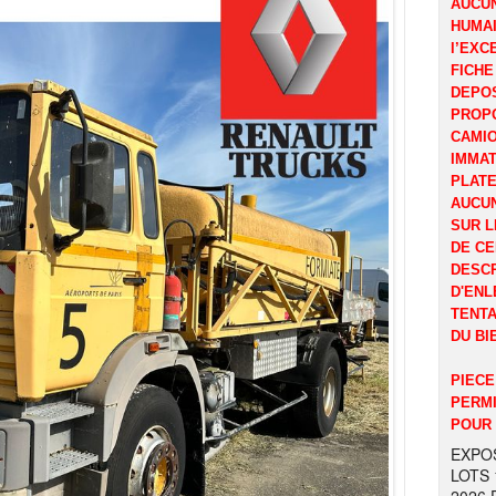
AUCUN
HUMAI
l’EXC
FICHE
DEPOS
PROP
CAMI
IMMAT
PLATE
AUCUN
SUR L
DE CE
DESCR
D'ENL
TENTA
DU BI
PIECE
PERMI
POUR 
EXPOS
LOTS 