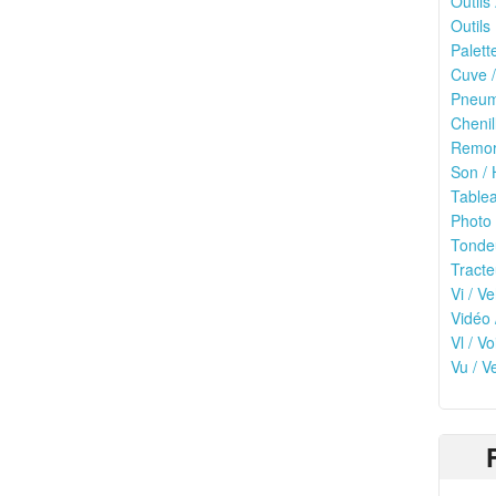
Outils
Outils 
Palett
Cuve /
Pneuma
Chenil
Remor
Son / 
Tablea
Photo 
Tonde
Tracte
Vi / Ve
Vidéo 
Vl / V
Vu / V