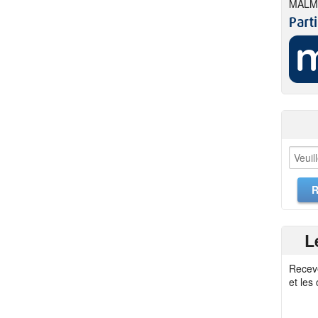
MALM
L
Recev
et les