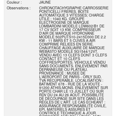
Couleur :
JAUNE
Observations :
CHRONOTACHYGRAPHE CARROSSERIE
PONTICELLI FRERES. BOITE
AUTOMATIQUE 3 VITESSES; CHARGE
UTILE ; 1040 KG. GROUPE
ELECTROGENE DE MARQUE
LOMBARDINI MODELE LDW602/B1 DE
17 CV SOIT 13 KW. COMPRESSEUR
D'AIR DE MARQUE HYDROVANE
MODELE 502PUTS10-2415D300 DE 2.2
KW - 11 BARS ET 5 CUVES A AIR
COMPRIME RELIEES EN SERIE.
CHAUFFAGE AUXILIAIRE DE MARQUE
WEBASTO MODELE SG1544/12VT.
VENDU AVEC 13 CLEFS DONT 3 CLEFS
CONTACT ET 10 CLEFS
COFFRES/PORTES. VEHICULE VENDU
SANS DOCUMENTS. ENLEVEMENT PAR
DEPANNEUSE OU PLATEAU.
PROVENANCE : MUSEE DE
L'AEROPORT DE PARIS - ORLY SUD.
TVA RECUPERABLE. LOCALISATION :
BATIMENT 678 - RUE DE LA VOUTE -
91200 ATHIS-MONS. ENLEVEMENT SUR
PORTE CHAR LE 13 JUILLET OU SUR
RDV DU 24 AU 26 AOUT. POSSIBILITE
DE DECOUPAGE SUR SITE DANS LES
REGLES DE L'ART. LE CAS ECHEANT :
ASSURANCE RESPONSABILITE CIVILE,
EPI, MATERIELS ASSURES ET
CONTROLE TECHNIQUE A JOUR.