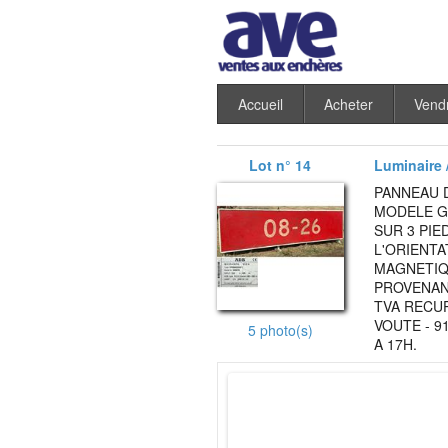
Accueil
Acheter
Vend
Lot n° 14
Luminaire /
PANNEAU D
MODELE G
SUR 3 PIE
L'ORIENTA
MAGNETIQU
PROVENANC
TVA RECUP
VOUTE - 9
5 photo(s)
A 17H.