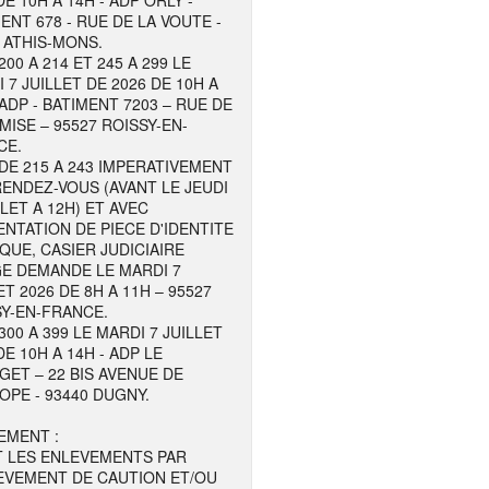
DE 10H A 14H - ADP ORLY -
ENT 678 - RUE DE LA VOUTE -
 ATHIS-MONS.
200 A 214 ET 245 A 299 LE
 7 JUILLET DE 2026 DE 10H A
 ADP - BATIMENT 7203 – RUE DE
MISE – 95527 ROISSY-EN-
CE.
DE 215 A 243 IMPERATIVEMENT
ENDEZ-VOUS (AVANT LE JEUDI
LLET A 12H) ET AVEC
NTATION DE PIECE D'IDENTITE
QUE, CASIER JUDICIAIRE
GE DEMANDE LE MARDI 7
ET 2026 DE 8H A 11H – 95527
Y-EN-FRANCE.
300 A 399 LE MARDI 7 JUILLET
DE 10H A 14H - ADP LE
ET – 22 BIS AVENUE DE
OPE - 93440 DUGNY.
EMENT :
T LES ENLEVEMENTS PAR
EVEMENT DE CAUTION ET/OU