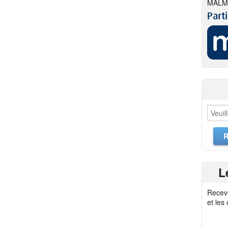
MALM
L
Recev
et les