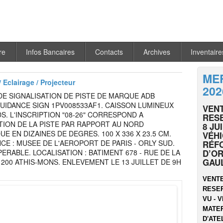
re
Infos Bancaires
Contacts
Archives
Inventaire
MER
 Eclairage / Projecteur
202
E SIGNALISATION DE PISTE DE MARQUE ADB
UIDANCE SIGN 1PV008533AF1. CAISSON LUMINEUX
VENT
DS. L'INSCRIPTION "08-26" CORRESPOND A
RESE
TION DE LA PISTE PAR RAPPORT AU NORD
8 JU
E EN DIZAINES DE DEGRES. 100 X 336 X 23.5 CM.
VÉHI
E : MUSEE DE L'AEROPORT DE PARIS - ORLY SUD.
RÉF
ERABLE. LOCALISATION : BATIMENT 678 - RUE DE LA
D’OR
GAU
1200 ATHIS-MONS. ENLEVEMENT LE 13 JUILLET DE 9H
VENTE
RESER
VU - V
MATER
D'ATEL