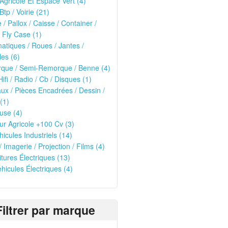
 Agricole Et Espace Vert (4)
Btp / Voirie (21)
e / Pallox / Caisse / Container /
 Fly Case (1)
tiques / Roues / Jantes /
les (6)
que / Semi-Remorque / Benne (4)
Hifi / Radio / Cb / Disques (1)
ux / Pièces Encadrées / Dessin /
(1)
use (4)
ur Agricole +100 Cv (3)
hicules Industriels (14)
/ Imagerie / Projection / Films (4)
oitures Électriques (13)
ehicules Électriques (4)
Filtrer par marque