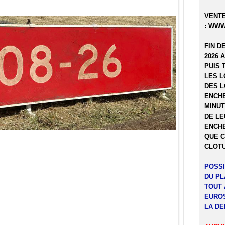
VENTE
:
WWW
FIN D
2026 
PUIS 
LES L
DES L
ENCHE
MINUT
DE LE
ENCHE
QUE C
CLOTU
POSSI
DU P
TOUT 
EUROS
LA DE