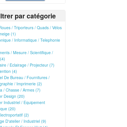
iltrer par catégorie
oues / Triporteurs / Quads / Vélos
neige (1)
onique / Informatique / Telephonie
ments / Mesure / Scientifique /
(4)
ire / Eclairage / Projecteur (7)
ntion (4)
el De Bureau / Fournitures /
raphie / Imprimerie (2)
ria / Chasse / Armes (7)
er Design (20)
er Industriel / Equipement
que (20)
lectroportatif (2)
ge D'atelier / Industriel (9)