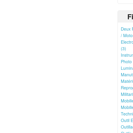
F
Deux R
/ Moto
Electr
(3)
Instru
Photo 
Lumina
Manute
Matéri
Reprog
Milita
Mobili
Mobili
Techni
Outil E
Outilla