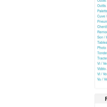
Outils
Outils 
Palett
Cuve /
Pneuma
Chenil
Remor
Son / 
Tablea
Photo 
Tonde
Tracte
Vi / Ve
Vidéo 
Vl / V
Vu / V