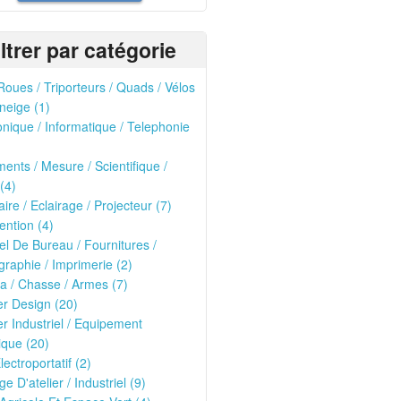
iltrer par catégorie
oues / Triporteurs / Quads / Vélos
neige (1)
onique / Informatique / Telephonie
ments / Mesure / Scientifique /
(4)
ire / Eclairage / Projecteur (7)
ntion (4)
el De Bureau / Fournitures /
raphie / Imprimerie (2)
ria / Chasse / Armes (7)
er Design (20)
er Industriel / Equipement
que (20)
lectroportatif (2)
ge D'atelier / Industriel (9)