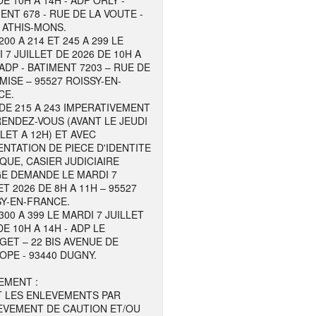
DE 10H A 14H - ADP ORLY -
ENT 678 - RUE DE LA VOUTE -
 ATHIS-MONS.
200 A 214 ET 245 A 299 LE
 7 JUILLET DE 2026 DE 10H A
 ADP - BATIMENT 7203 – RUE DE
MISE – 95527 ROISSY-EN-
CE.
DE 215 A 243 IMPERATIVEMENT
ENDEZ-VOUS (AVANT LE JEUDI
LLET A 12H) ET AVEC
NTATION DE PIECE D'IDENTITE
QUE, CASIER JUDICIAIRE
GE DEMANDE LE MARDI 7
ET 2026 DE 8H A 11H – 95527
Y-EN-FRANCE.
300 A 399 LE MARDI 7 JUILLET
DE 10H A 14H - ADP LE
ET – 22 BIS AVENUE DE
OPE - 93440 DUGNY.
EMENT :
T LES ENLEVEMENTS PAR
EVEMENT DE CAUTION ET/OU