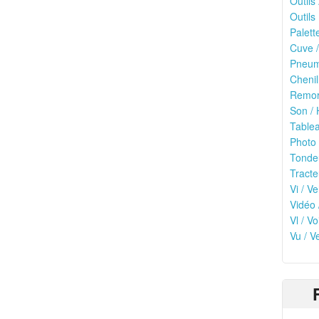
Outils
Outils 
Palett
Cuve /
Pneuma
Chenil
Remor
Son / 
Tablea
Photo 
Tonde
Tracte
Vi / Ve
Vidéo 
Vl / V
Vu / V