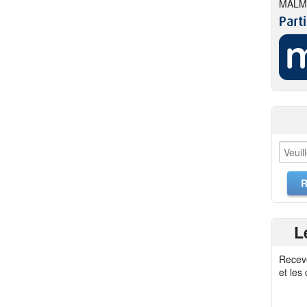
MALM
L
Recev
et les