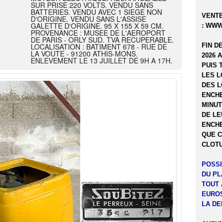
SUR PRISE 220 VOLTS. VENDU SANS
BATTERIES. VENDU AVEC 1 SIEGE NON
VENTE
D'ORIGINE. VENDU SANS L'ASSISE
GALETTE D'ORIGINE. 95 X 155 X 59 CM.
:
WWW
PROVENANCE : MUSEE DE L'AEROPORT
DE PARIS - ORLY SUD. TVA RECUPERABLE.
LOCALISATION : BATIMENT 678 - RUE DE
FIN D
LA VOUTE - 91200 ATHIS-MONS.
2026 
ENLEVEMENT LE 13 JUILLET DE 9H A 17H.
PUIS 
LES L
DES L
ENCHE
MINUT
DE LE
ENCHE
QUE C
CLOTU
POSSI
DU P
TOUT 
EUROS
LA DE