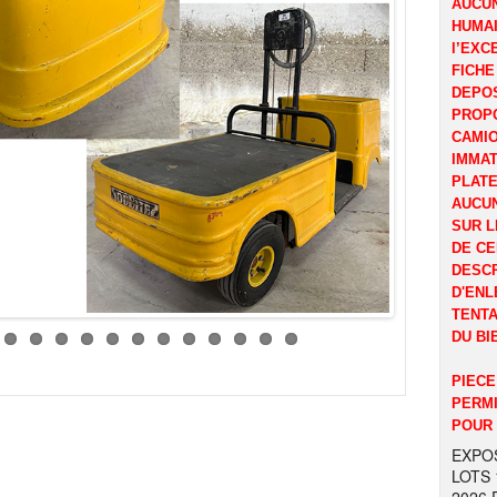
AUCUN
HUMAI
l’EXC
FICHE
DEPOS
PROP
CAMI
IMMAT
PLATE
AUCUN
SUR L
DE CE
DESCR
D'ENL
TENTA
DU BI
PIECE
PERMI
POUR 
EXPOS
LOTS 