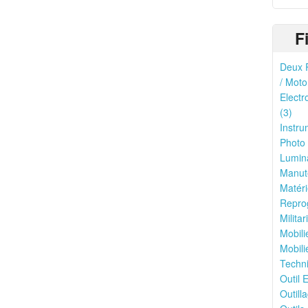
F
Deux R
/ Moto
Electr
(3)
Instru
Photo 
Lumina
Manute
Matéri
Reprog
Milita
Mobili
Mobili
Techni
Outil E
Outilla