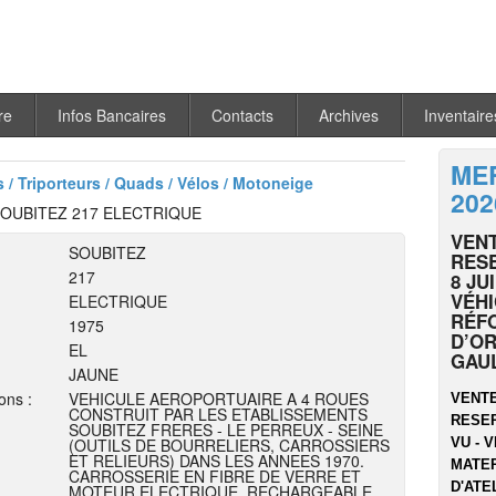
re
Infos Bancaires
Contacts
Archives
Inventaire
MER
 / Triporteurs / Quads / Vélos / Motoneige
202
OUBITEZ 217 ELECTRIQUE
VENT
SOUBITEZ
RESE
217
8 JU
VÉHI
ELECTRIQUE
RÉF
1975
D’OR
EL
GAU
JAUNE
ons :
VEHICULE AEROPORTUAIRE A 4 ROUES
VENTE
CONSTRUIT PAR LES ETABLISSEMENTS
RESER
SOUBITEZ FRERES - LE PERREUX - SEINE
(OUTILS DE BOURRELIERS, CARROSSIERS
VU - V
ET RELIEURS) DANS LES ANNEES 1970.
MATER
CARROSSERIE EN FIBRE DE VERRE ET
D'ATEL
MOTEUR ELECTRIQUE. RECHARGEABLE