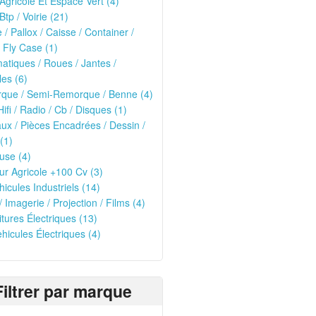
 Agricole Et Espace Vert (4)
Btp / Voirie (21)
e / Pallox / Caisse / Container /
 Fly Case (1)
tiques / Roues / Jantes /
les (6)
que / Semi-Remorque / Benne (4)
Hifi / Radio / Cb / Disques (1)
ux / Pièces Encadrées / Dessin /
(1)
use (4)
ur Agricole +100 Cv (3)
hicules Industriels (14)
/ Imagerie / Projection / Films (4)
oitures Électriques (13)
ehicules Électriques (4)
Filtrer par marque