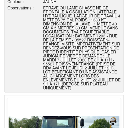
Couleur :
JAUNE
Observations :
ETRAVE OU LAME CHASSE NEIGE
FRONTALE A OSCILLATION LATERALE
HYDRAULIQUE. LARGEUR DE TRAVAIL 4
METRES 75 CM. POIDS : 1380 KG.
DIMENSION DE LA LAME : 1 METRE 40
CM X 5 METRES 60 CM. VENDUE SANS
DOCUMENTS. TVA RECUPERABLE.
LOCALISATION : BATIMENT 7203 - RUE
DE LA REMISE - 95527 ROISSY-EN-
FRANCE. VISITE IMPERATIVEMENT SUR
RENDEZ-VOUS SUR PRESENTATION DE
PIECE D'IDENTITE PHYSIQUE, CASIER
JUDICIAIRE VIERGE DEMANDE : LE
MARDI 7 JUILLET 2026 DE 8H A 11H -
95527 ROISSY-EN-FRANCE (PRISE DE
RDV AVANT LE JEUDI 2 JUILLET 12H).
LOT BENEFICIANT D'UNE ASSISTANCE
AU CHARGEMENT LORS DES
ENLEVEMENTS DU 21 ET 22 JUILLET DE
9H A 17H (DEPOSE SUR PLATEAU
UNIQUEMENT).