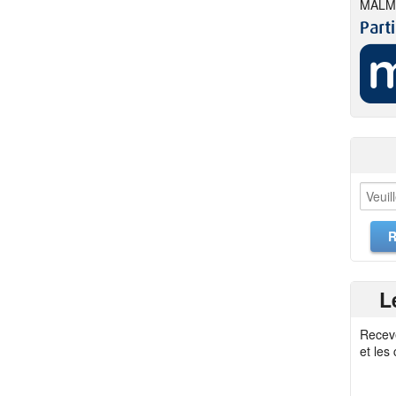
MALM
L
Recev
et les