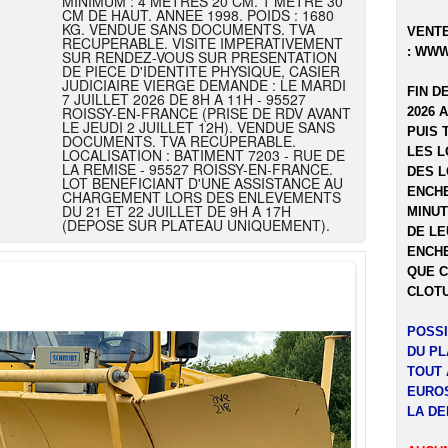
MINIMUM : 4 METRES 20 CM. 1 METRE 30
CM DE HAUT. ANNEE 1998. POIDS : 1680
KG. VENDUE SANS DOCUMENTS. TVA
VENTE
RECUPERABLE. VISITE IMPERATIVEMENT
:
WWW
SUR RENDEZ-VOUS SUR PRESENTATION
DE PIECE D'IDENTITE PHYSIQUE, CASIER
JUDICIAIRE VIERGE DEMANDE : LE MARDI
FIN D
7 JUILLET 2026 DE 8H A 11H - 95527
ROISSY-EN-FRANCE (PRISE DE RDV AVANT
2026 
LE JEUDI 2 JUILLET 12H). VENDUE SANS
PUIS 
DOCUMENTS. TVA RECUPERABLE.
LES L
LOCALISATION : BATIMENT 7203 - RUE DE
LA REMISE - 95527 ROISSY-EN-FRANCE.
DES L
LOT BENEFICIANT D'UNE ASSISTANCE AU
ENCHE
CHARGEMENT LORS DES ENLEVEMENTS
DU 21 ET 22 JUILLET DE 9H A 17H
MINUT
(DEPOSE SUR PLATEAU UNIQUEMENT).
DE LE
ENCHE
QUE C
CLOTU
POSSI
DU P
TOUT 
EUROS
LA DE