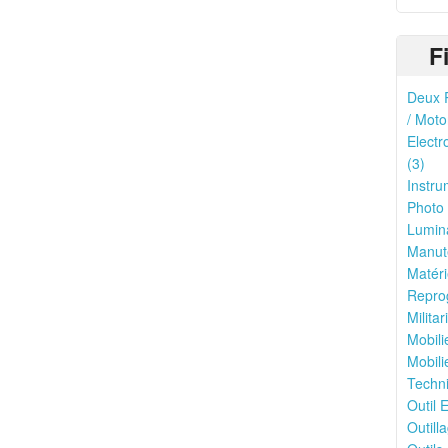
F
Deux R
/ Moto
Electr
(3)
Instru
Photo 
Lumina
Manute
Matéri
Reprog
Milita
Mobili
Mobili
Techni
Outil E
Outilla