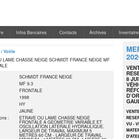
re
Infos Bancaires
Contacts
Archives
Inventaire
MER
/ Voirie
202
U LAME CHASSE NEIGE SCHMIDT FRANCE NEIGE MF
ALE
VENT
RESE
SCHMIDT FRANCE NEIGE
8 JU
MF 9.3
VÉHI
RÉF
FRONTALE
D’OR
1998
GAU
HY
JAUNE
VENTE
ons :
ETRAVE OU LAME CHASSE NEIGE
RESER
FRONTALE A GEOMETRIE VARIABLE ET
VU - V
OSCILLATION LATERALE HYDRAULIQUE.
LARGEUR DE TRAVAIL MAXIMUM 5
MATER
METRES 60 CM - LARGEUR DE TRAVAIL
D'ATEL