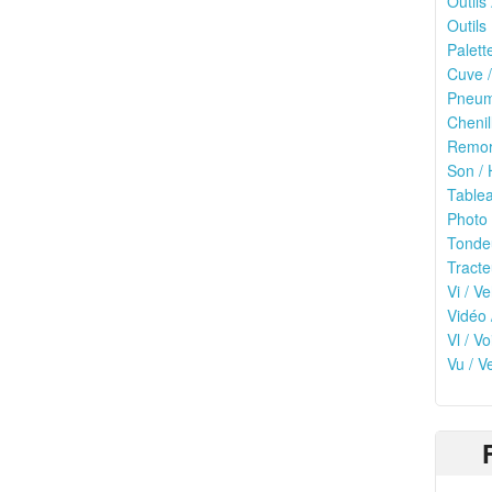
Outils
Outils 
Palett
Cuve /
Pneuma
Chenil
Remor
Son / 
Tablea
Photo 
Tonde
Tracte
Vi / Ve
Vidéo 
Vl / V
Vu / V