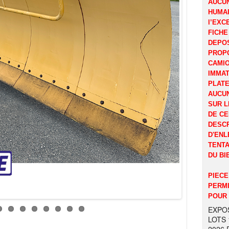
AUCUN
HUMAI
l’EXC
FICHE
DEPOS
PROP
CAMI
IMMAT
PLATE
AUCUN
SUR L
DE CE
DESCR
D'ENL
TENTA
DU BI
PIECE
PERMI
POUR 
EXPOS
LOTS 