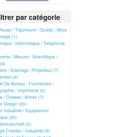
iltrer par catégorie
oues / Triporteurs / Quads / Vélos
neige (1)
onique / Informatique / Telephonie
ments / Mesure / Scientifique /
(4)
ire / Eclairage / Projecteur (7)
ntion (4)
el De Bureau / Fournitures /
raphie / Imprimerie (2)
ria / Chasse / Armes (7)
er Design (20)
er Industriel / Equipement
que (20)
lectroportatif (2)
ge D'atelier / Industriel (9)