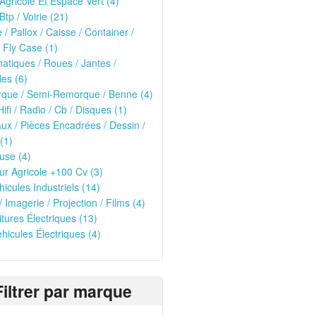
 Agricole Et Espace Vert (4)
Btp / Voirie (21)
e / Pallox / Caisse / Container /
 Fly Case (1)
tiques / Roues / Jantes /
les (6)
que / Semi-Remorque / Benne (4)
Hifi / Radio / Cb / Disques (1)
ux / Pièces Encadrées / Dessin /
(1)
use (4)
ur Agricole +100 Cv (3)
hicules Industriels (14)
/ Imagerie / Projection / Films (4)
oitures Électriques (13)
ehicules Électriques (4)
Filtrer par marque