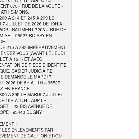
DE 10H A 14H - ADP ORLY -
ENT 678 - RUE DE LA VOUTE -
 ATHIS-MONS.
200 A 214 ET 245 A 299 LE
 7 JUILLET DE 2026 DE 10H A
 ADP - BATIMENT 7203 – RUE DE
MISE – 95527 ROISSY-EN-
CE.
DE 215 A 243 IMPERATIVEMENT
ENDEZ-VOUS (AVANT LE JEUDI
LLET A 12H) ET AVEC
NTATION DE PIECE D'IDENTITE
QUE, CASIER JUDICIAIRE
GE DEMANDE LE MARDI 7
ET 2026 DE 8H A 11H – 95527
Y-EN-FRANCE.
300 A 399 LE MARDI 7 JUILLET
DE 10H A 14H - ADP LE
ET – 22 BIS AVENUE DE
OPE - 93440 DUGNY.
EMENT :
T LES ENLEVEMENTS PAR
EVEMENT DE CAUTION ET/OU