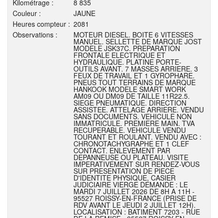
Kilométrage :
8 835
Couleur :
JAUNE
Heures compteur :
2081
Observations :
MOTEUR DIESEL. BOITE 6 VITESSES
MANUEL. SELLETTE DE MARQUE JOST
MODELE JSK37C. PREPARATION
FRONTALE ELECTRIQUE ET
HYDRAULIQUE. PLATINE PORTE-
OUTILS AVANT. 7 MASSES ARRIERE. 3
FEUX DE TRAVAIL ET 1 GYROPHARE.
PNEUS TOUT TERRAINS DE MARQUE
HANKOOK MODELE SMART WORK
AM09 OU DM09 DE TAILLE 11R22.5.
SIEGE PNEUMATIQUE. DIRECTION
ASSISTEE. ATTELAGE ARRIERE. VENDU
SANS DOCUMENTS. VEHICULE NON
IMMATRICULE. PREMIERE MAIN. TVA
RECUPERABLE. VEHICULE VENDU
TOURANT ET ROULANT. VENDU AVEC :
CHRONOTACHYGRAPHE ET 1 CLEF
CONTACT. ENLEVEMENT PAR
DEPANNEUSE OU PLATEAU. VISITE
IMPERATIVEMENT SUR RENDEZ-VOUS
SUR PRESENTATION DE PIECE
D'IDENTITE PHYSIQUE, CASIER
JUDICIAIRE VIERGE DEMANDE : LE
MARDI 7 JUILLET 2026 DE 8H A 11H -
95527 ROISSY-EN-FRANCE (PRISE DE
RDV AVANT LE JEUDI 2 JUILLET 12H).
LOCALISATION : BATIMENT 7203 - RUE