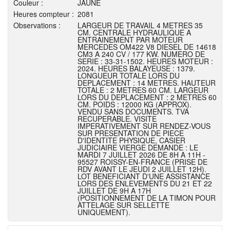
Couleur :
JAUNE
Heures compteur :
2081
Observations :
LARGEUR DE TRAVAIL 4 METRES 35
CM. CENTRALE HYDRAULIQUE A
ENTRAINEMENT PAR MOTEUR
MERCEDES OM422 V8 DIESEL DE 14618
CM3 A 240 CV / 177 KW. NUMERO DE
SERIE : 33-31-1502. HEURES MOTEUR :
2024. HEURES BALAYEUSE : 1379.
LONGUEUR TOTALE LORS DU
DEPLACEMENT : 14 METRES. HAUTEUR
TOTALE : 2 METRES 60 CM. LARGEUR
LORS DU DEPLACEMENT : 2 METRES 60
CM. POIDS : 12000 KG (APPROX).
VENDU SANS DOCUMENTS. TVA
RECUPERABLE. VISITE
IMPERATIVEMENT SUR RENDEZ-VOUS
SUR PRESENTATION DE PIECE
D'IDENTITE PHYSIQUE, CASIER
JUDICIAIRE VIERGE DEMANDE : LE
MARDI 7 JUILLET 2026 DE 8H A 11H -
95527 ROISSY-EN-FRANCE (PRISE DE
RDV AVANT LE JEUDI 2 JUILLET 12H).
LOT BENEFICIANT D'UNE ASSISTANCE
LORS DES ENLEVEMENTS DU 21 ET 22
JUILLET DE 9H A 17H
(POSITIONNEMENT DE LA TIMON POUR
ATTELAGE SUR SELLETTE
UNIQUEMENT).