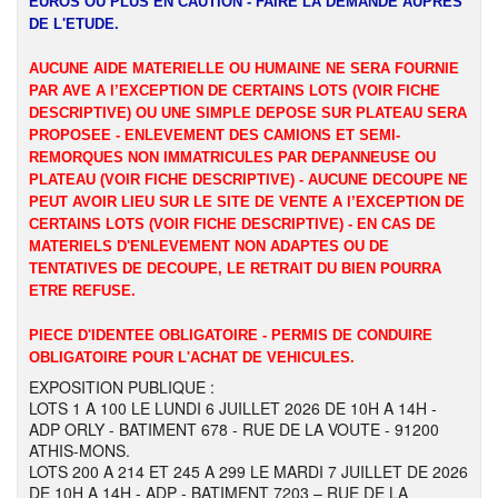
EUROS OU PLUS EN CAUTION - FAIRE LA DEMANDE AUPRES
DE L'ETUDE.
AUCUNE AIDE MATERIELLE OU HUMAINE NE SERA FOURNIE
PAR AVE A l’EXCEPTION DE CERTAINS LOTS (VOIR FICHE
DESCRIPTIVE) OU UNE SIMPLE DEPOSE SUR PLATEAU SERA
PROPOSEE - ENLEVEMENT DES CAMIONS ET SEMI-
REMORQUES NON IMMATRICULES PAR DEPANNEUSE OU
PLATEAU (VOIR FICHE DESCRIPTIVE) - AUCUNE DECOUPE NE
PEUT AVOIR LIEU SUR LE SITE DE VENTE A l’EXCEPTION DE
CERTAINS LOTS (VOIR FICHE DESCRIPTIVE) - EN CAS DE
MATERIELS D'ENLEVEMENT NON ADAPTES OU DE
TENTATIVES DE DECOUPE, LE RETRAIT DU BIEN POURRA
ETRE REFUSE.
PIECE D'IDENTEE OBLIGATOIRE - PERMIS DE CONDUIRE
OBLIGATOIRE POUR L'ACHAT DE VEHICULES.
EXPOSITION PUBLIQUE :
LOTS 1 A 100 LE LUNDI 6 JUILLET 2026 DE 10H A 14H -
ADP ORLY - BATIMENT 678 - RUE DE LA VOUTE - 91200
ATHIS-MONS.
LOTS 200 A 214 ET 245 A 299 LE MARDI 7 JUILLET DE 2026
DE 10H A 14H - ADP - BATIMENT 7203 – RUE DE LA