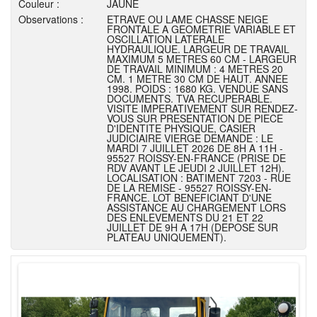
Couleur :
JAUNE
Observations :
ETRAVE OU LAME CHASSE NEIGE
FRONTALE A GEOMETRIE VARIABLE ET
OSCILLATION LATERALE
HYDRAULIQUE. LARGEUR DE TRAVAIL
MAXIMUM 5 METRES 60 CM - LARGEUR
DE TRAVAIL MINIMUM : 4 METRES 20
CM. 1 METRE 30 CM DE HAUT. ANNEE
1998. POIDS : 1680 KG. VENDUE SANS
DOCUMENTS. TVA RECUPERABLE.
VISITE IMPERATIVEMENT SUR RENDEZ-
VOUS SUR PRESENTATION DE PIECE
D'IDENTITE PHYSIQUE, CASIER
JUDICIAIRE VIERGE DEMANDE : LE
MARDI 7 JUILLET 2026 DE 8H A 11H -
95527 ROISSY-EN-FRANCE (PRISE DE
RDV AVANT LE JEUDI 2 JUILLET 12H).
LOCALISATION : BATIMENT 7203 - RUE
DE LA REMISE - 95527 ROISSY-EN-
FRANCE. LOT BENEFICIANT D'UNE
ASSISTANCE AU CHARGEMENT LORS
DES ENLEVEMENTS DU 21 ET 22
JUILLET DE 9H A 17H (DEPOSE SUR
PLATEAU UNIQUEMENT).