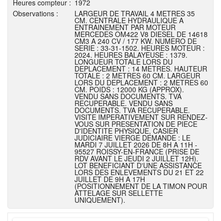
Heures compteur :
1972
Observations :
LARGEUR DE TRAVAIL 4 METRES 35
CM. CENTRALE HYDRAULIQUE A
ENTRAINEMENT PAR MOTEUR
MERCEDES OM422 V8 DIESEL DE 14618
CM3 A 240 CV / 177 KW. NUMERO DE
SERIE : 33-31-1502. HEURES MOTEUR :
2024. HEURES BALAYEUSE : 1379.
LONGUEUR TOTALE LORS DU
DEPLACEMENT : 14 METRES. HAUTEUR
TOTALE : 2 METRES 60 CM. LARGEUR
LORS DU DEPLACEMENT : 2 METRES 60
CM. POIDS : 12000 KG (APPROX).
VENDU SANS DOCUMENTS. TVA
RECUPERABLE. VENDU SANS
DOCUMENTS. TVA RECUPERABLE.
VISITE IMPERATIVEMENT SUR RENDEZ-
VOUS SUR PRESENTATION DE PIECE
D'IDENTITE PHYSIQUE, CASIER
JUDICIAIRE VIERGE DEMANDE : LE
MARDI 7 JUILLET 2026 DE 8H A 11H -
95527 ROISSY-EN-FRANCE (PRISE DE
RDV AVANT LE JEUDI 2 JUILLET 12H).
LOT BENEFICIANT D'UNE ASSISTANCE
LORS DES ENLEVEMENTS DU 21 ET 22
JUILLET DE 9H A 17H
(POSITIONNEMENT DE LA TIMON POUR
ATTELAGE SUR SELLETTE
UNIQUEMENT).