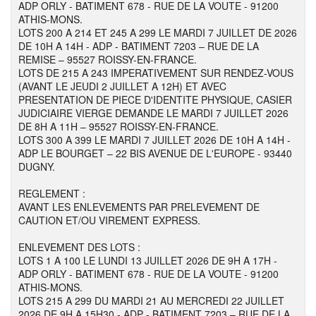
ADP ORLY - BATIMENT 678 - RUE DE LA VOUTE - 91200
ATHIS-MONS.
LOTS 200 A 214 ET 245 A 299 LE MARDI 7 JUILLET DE 2026
DE 10H A 14H - ADP - BATIMENT 7203 – RUE DE LA
REMISE – 95527 ROISSY-EN-FRANCE.
LOTS DE 215 A 243 IMPERATIVEMENT SUR RENDEZ-VOUS
(AVANT LE JEUDI 2 JUILLET A 12H) ET AVEC
PRESENTATION DE PIECE D'IDENTITE PHYSIQUE, CASIER
JUDICIAIRE VIERGE DEMANDE LE MARDI 7 JUILLET 2026
DE 8H A 11H – 95527 ROISSY-EN-FRANCE.
LOTS 300 A 399 LE MARDI 7 JUILLET 2026 DE 10H A 14H -
ADP LE BOURGET – 22 BIS AVENUE DE L'EUROPE - 93440
DUGNY.
REGLEMENT :
AVANT LES ENLEVEMENTS PAR PRELEVEMENT DE
CAUTION ET/OU VIREMENT EXPRESS.
ENLEVEMENT DES LOTS :
LOTS 1 A 100 LE LUNDI 13 JUILLET 2026 DE 9H A 17H -
ADP ORLY - BATIMENT 678 - RUE DE LA VOUTE - 91200
ATHIS-MONS.
LOTS 215 A 299 DU MARDI 21 AU MERCREDI 22 JUILLET
2026 DE 9H A 15H30 - ADP - BATIMENT 7203 – RUE DE LA